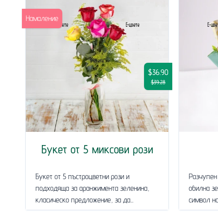
Намаление
$36.90
$39.28
Букет от 5 миксови рози
Букет от 5 пъстроцветни рози и
Разчупен 
подходяща за аранжимента зеленина,
обилна зе
класическо предложение, за да...
символ на.