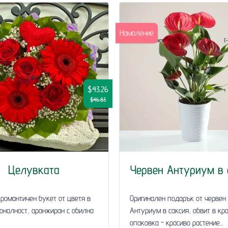
Намаление
$43.26
$46.83
Целувката
Червен Антуриум в 
 романтичен букет от цветя в
Оригинален подарък от червен
оналност, аранжиран с обилна
Антуриум в саксия, обвит в кр
опаковка - красиво растение...