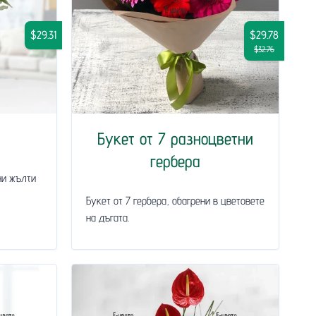
$29.31
$29.78
$32.76
Букет от 7 разноцветни
гербера
ни жълти
Букет от 7 гербера, обагрени в цветовете
на дъгата.