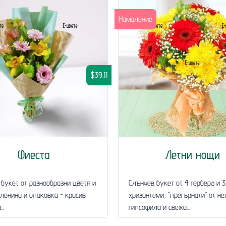
Намаление
$39.11
Фиеста
Летни нощи
букет от разнообразни цветя и
Слънчев букет от 4 герберa и 3
ленина и опаковка - красив
хризантеми, "прегърнати" от н
..
гипсофила и свежа...