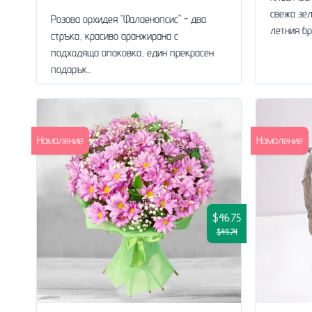
свежа зе
Розова орхидея "Фалаенопсис" - два
летния бри
стръка, красиво аранжирана с
подходяща опаковка, един прекрасен
подарък...
Намаление
Намаление
$46.75
$49.74