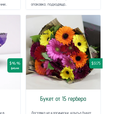
ни...
опаковка, подходяща...
$46.46
$51.75
$49.44
Букет от 15 гербера
и в
Доставка на класически, кръгъл букет