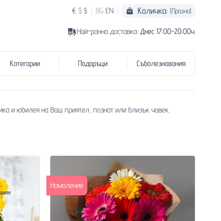
Количка:
€
$
£
BG
EN
(Празна)
Най-ранна доставка:
Днес 17:00-20:00ч.
Категории
Подаръци
Съболезнования
ика и юбилея на Ваш приятел, познат или близък човек.
Намаление