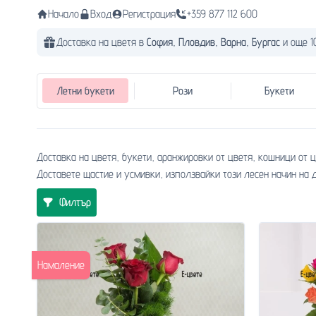
Начало
Вход
Регистрация
+359 877 112 600
Доставка на цветя в
София,
Пловдив,
Варна,
Бургас
и още 1
Летни букети
Рози
Букети
Доставка на цветя, букети, аранжировки от цветя, кошници от 
Доставете щастие и усмивки, използвайки този лесен начин на д
Филтър
Намаление