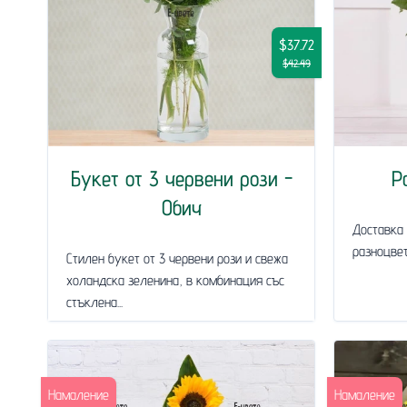
$37.72
$42.49
Букет от 3 червени рози -
Р
Обич
Доставка 
разноцвет
Стилен букет от 3 червени рози и свежа
холандска зеленина, в комбинация със
стъклена...
Намаление
Намаление