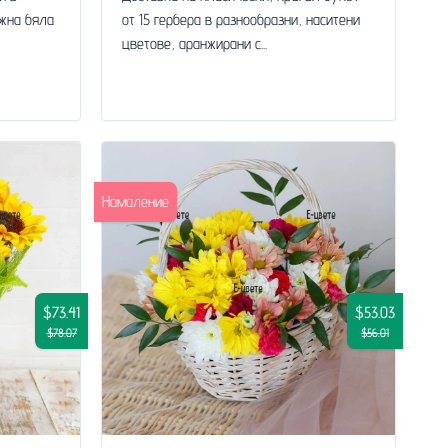
ежна бяла
от 15 гербера в разнообразни, наситени
цветове, аранжирани с...
Намаление
$73.41
$53.03
$78.07
$56.01