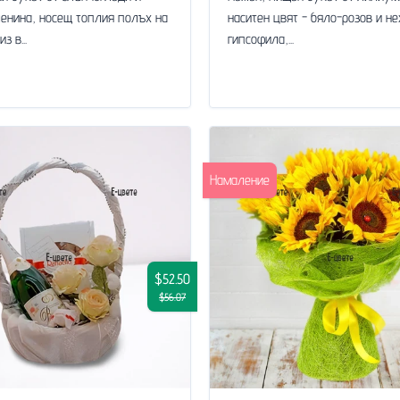
ленина, носещ топлия полъх на
наситен цвят - бяло-розов и н
з в...
гипсофила,...
Намаление
$52.50
$56.07