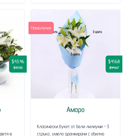
Намаление
$43.46
$41.68
$47.03
$44.67
о
Амаро
Класически букет от бели лилиуми - 3
ветя в
стръка, умело аранжирани с обилна