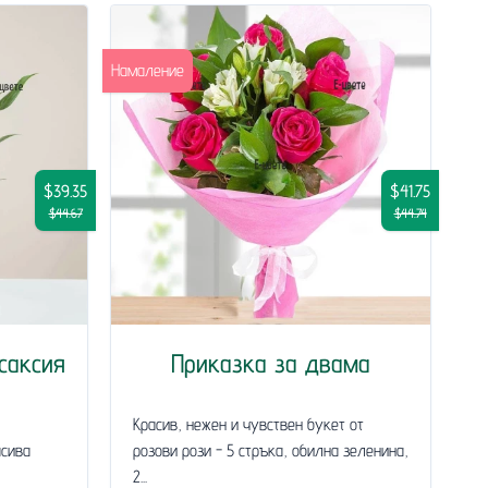
Намаление
$39.35
$41.75
$44.67
$44.74
саксия
Приказка за двама
Красив, нежен и чувствен букет от
асива
розови рози - 5 стръка, обилна зеленина,
2...