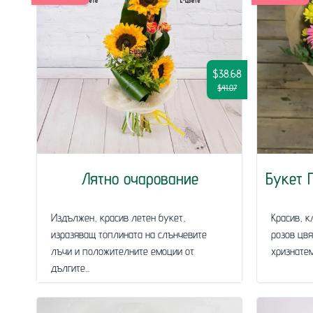
$38.68
$41.07
Лятно очарование
Букет 
Издължен, красив летен букет,
Красив, к
изразяващ топлината на слънчевите
розов цвя
лъчи и положителните емоции от
хризнатем
дългите...