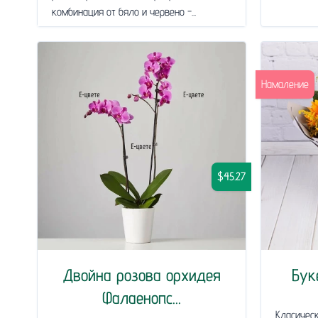
комбинация от бяло и червено -...
Намаление
$45.27
Двойна розова орхидея
Бук
Фалаенопс...
Класическ