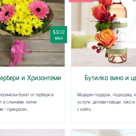
$32.22
$35.21
Гербери и Хризантеми
Бутилка вино и ц
ласически букет от гербери в
Модерен подарък, подходящ, к
т и слънчеви, китни
услуги, делови поводи, така и
и - прекрасен...
с който...