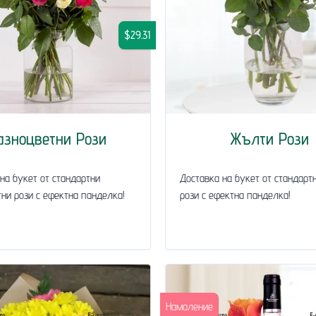
$29.31
азноцветни Рози
Жълти Рози
на букет от стандартни
Доставка на букет от стандарт
ни рози с ефектна панделка!
рози с ефектна панделка!
Намаление