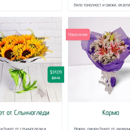
бяла тоналност и свежи, екзотич
Намаление
$54.09
$59.45
ет от Слънчогледи
Карма
и букет от слънчогледи и
Нежен, пищен букет от лилиум