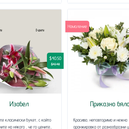
Намаление
$40.50
$43.48
Изабел
Приказно бял
те класически букет, с който
Красива, неповторима и нежна
те на някого , че го цените...
аранжировка от разнообразни ц