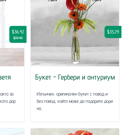
$36.42
$35.29
$39.40
ветя
Букет - Гербери и антуриум
акто за
Изтънчен, оригинален букет с повод и
 като дар
без повод, който може да подарите дори
на...