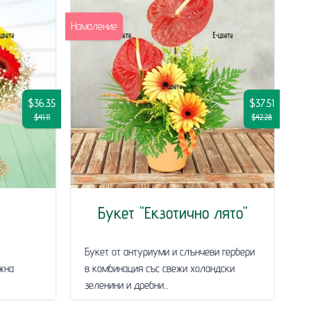
Намаление
$36.35
$37.51
$41.11
$42.28
Букет "Екзотично лято"
Букет от антуриуми и слънчеви гербери
ежна
в комбинация със свежи холандски
зеленини и дребни...