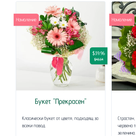
Намаление
Намаление
$39.96
$43.54
Букет "Прекрасен"
Класически букет от цветя, подходящ за
Страстен,
всеки повод.
червена т
зеленина.