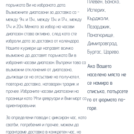
Плевен
,
Банско
,
поръчката Ви на избраната дата.
Исперих
,
Възможните диапазони за доставка са -
Кърджали
,
между 9ч. и 13ч., между 13ч. и 17ч., между
Пазарджик
,
17ч. и 20ч. Менюто за избор на часови
диапазон става активно, след като сте
Панагюрище
,
избрали дата за доставка от календара.
Димитровград
,
Нашите куриери ще направят всичко
Бургас
,
Царево
.
възможно да доставят поръчката Ви в
избрания часови диапазон. Въпреки това са
Ако Вашето
възможни отклонения от диапазона,
населено място не
дължащи се на отсъствие на получател,
се намира в
повторна доставка, натоварен трафик и
списъка, потърсете
прочее. Избраните часови диапазони на
празници като 14ти февруари и 8ми март са
го от формата по-
ориентировъчни.
горе.
За определени поводи с фиксиран час, като
сватби, погребения и прочее, можем да
гарантраме доставка в конкретен час, но