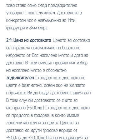
това става само след предварителна
уговорка с наш служител. Доставката в
конкретен час е невъзможна за 14ти
февруари и 8ми март.
2.4. Цена на доставката
: Цената за доставка
се определя автоматично на базата на
избраното от Вас населено място и дата за
доставка. В този смисъл правилният избор
на населено място е абсолютно
задължителен
. Стандартната доставка на
цветя е безплатна, освен ако не желаете
поръчката Ви да бъде доставена същия ден.
В този случай доставката се счита за
експресна (+5.00лв.). Стандартната доставка
се предлага в градове, в които имаме
локални магазини за цветя. Цената за
доставка до други градове варира от
+5.00лв. до +20.00лв.Пълна информация за