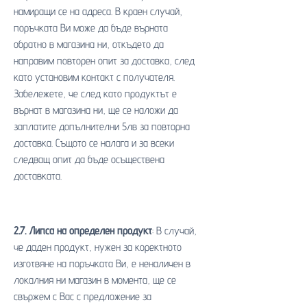
намиращи се на адреса. В краен случай,
поръчката Ви може да бъде върната
обратно в магазина ни, откъдето да
направим повторен опит за доставка, след
като установим контакт с получателя.
Забележете, че след като продуктът е
върнат в магазина ни, ще се наложи да
заплатите допълнителни 5лв за повторна
доставка. Същото се налага и за всеки
следващ опит да бъде осъществена
доставката.
2.7. Липса на определен продукт
: В случай,
че даден продукт, нужен за коректното
изготвяне на поръчката Ви, е неналичен в
локалния ни магазин в момента, ще се
свържем с Вас с предложение за