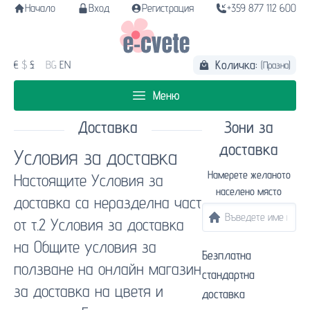
Начало
Вход
Регистрация
+359 877 112 600
Количка:
€
$
£
BG
EN
(Празна)
Меню
Доставка
Зони за
доставка
Условия за доставка
Намерете желаното
Настоящите Условия за
населено място
доставка са неразделна част
от т.2 Условия за доставка
на Общите условия за
Безплатна
ползване на онлайн магазин
стандартна
за доставка на цветя и
доставка