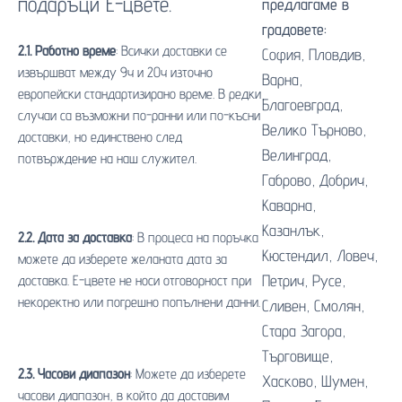
подаръци Е-цвете.
предлагаме в
градовете:
2.1. Работно време
: Всички доставки се
София
,
Пловдив
,
извършват между 9ч и 20ч източно
Варна
,
европейски стандартизирано време. В редки
Благоевград
,
случаи са възможни по-ранни или по-късни
Велико Търново
,
доставки, но единствено след
Велинград
,
потвърждение на наш служител.
Габрово
,
Добрич
,
Каварна
,
Казанлък
,
2.2. Дата за доставка
: В процеса на поръчка
Кюстендил
,
Ловеч
,
можете да изберете желаната дата за
Петрич
,
Русе
,
доставка. Е-цвете не носи отговорност при
некоректно или погрешно попълнени данни.
Сливен
,
Смолян
,
Стара Загора
,
Търговище
,
2.3. Часови диапазон
: Можете да изберете
Хасково
,
Шумен
,
часови диапазон, в който да доставим