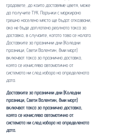
градовете, до които доставяме цветя, може
да получите
ТУК
. Поръчки с маркирано
грешно населено място ще бъдат отказвани,
ако не бъде доплатена реалната такса за
доставка, в случаите, когато това се налага.
Доставките за празнични дни (Коледни
празници, Свети Валентин, 8ми март)
включват такса за празнична доставка,
която се изчислява автоматично от
системата ни след избора на определената
дата.
Доставките за празнични дни (Коледни
празници, Свети Валентин, 8ми март)
включват такса за празнична доставка,
която се изчислява автоматично от
системата ни след избора на определената
дата.