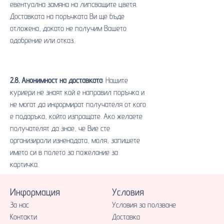
евентуална замяна на липсващите цветя.
Доставката на поръчката Ви ще бъде
отложена, докато не получим Вашето
одобрение или отказ.
2.8. Анонимност на доставката
: Нашите
куриери не знаят кой е направил поръчка и
не могат да информират получателя от кого
е подаръка, който изпращате. Ако желаете
получателят да знае, че Вие сте
организирали изненадата, моля, запишете
името си в полето за пожелание за
картичка.
Информация
Условия
За нас
Условия за ползване
Контакти
Доставка