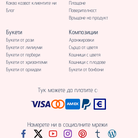
Какво казват клиентите ни
Плащане
Блог
Поверителност
Връщане на продукт
Букети
Композиции
Букети от рози
Аранжировки
Букети от лилиуми
Сърца от цветя
Букети от гербери
Кошници с цветя
Букети от хризантеми
Кошници с плодове
Букети от орхидеи
Букети от бонбони
Тук можете да платите с:
Намерете ни в социалните мрежи: