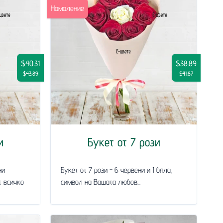
Намаление
$40.31
$38.89
$43.89
$41.87
и
Букет от 7 рози
ни
Букет от 7 рози - 6 червени и 1 бяла,
т всичко
символ на Вашата любов...