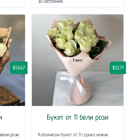
за сватбения...
$53.67
$52.71
и
Букет от 11 бели рози
рвени рози
Класически букет от 11 стръка нежни