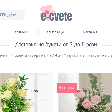
000+ други.
Кошници
Композиции
Растения
Доставка на букети от 3 до 11 рози
америте букети, аранжирани с 3,5,7,9 или 11 стръка рози, допълнени със
Намаление