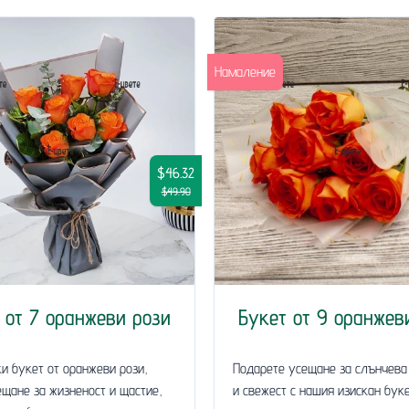
Намаление
$46.32
$49.90
 от 7 оранжеви рози
Букет от 9 оранжев
и букет от оранжеви рози,
Подарете усещане за слънчева
щане за жизненост и щастие,
и свежест с нашия изискан буке