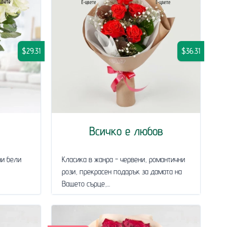
$29.31
$36.31
Всичко е любов
ни бели
Класика в жанра - червени, романтични
рози, прекрасен подарък за дамата на
Вашето сърце,...