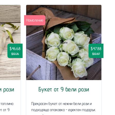
Намаление
$46.68
$47.88
$50.26
$50.87
и рози
Букет от 9 бели рози
 топлина
Прекрасен букет от нежни бели рози и
т от 9
подходяща опаковка - ефектен подарък