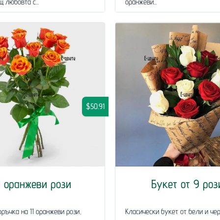
 любовта с...
оранжеви...
$50.91
1 оранжеви рози
Букет от 9 роз
ръчка на 11 оранжеви рози,
Класически букет от бели и че