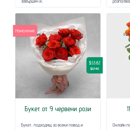
завършен и...
разпалващ
Намаление
$53.82
$57.40
Букет от 9 червени рози
1
Букет, подходящ за всеки повод и
Онлайн по