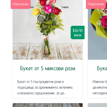
Намаление
Намаление
$36.90
$39.28
Букет от 5 миксови рози
Буке
Букет от 5 пъстроцветни рози и
Изискан б
подходяща за аранжимента зеленина,
деликатн
класическо предложение, за да...
гипсофила