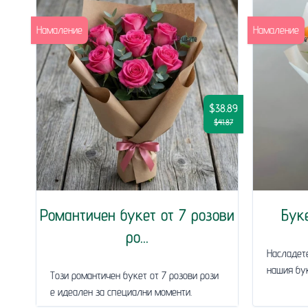
Намаление
Намаление
$38.89
$41.87
Романтичен букет от 7 розови
Бук
ро...
Насладете
нашия бук
Този романтичен букет от 7 розови рози
е идеален за специални моменти.