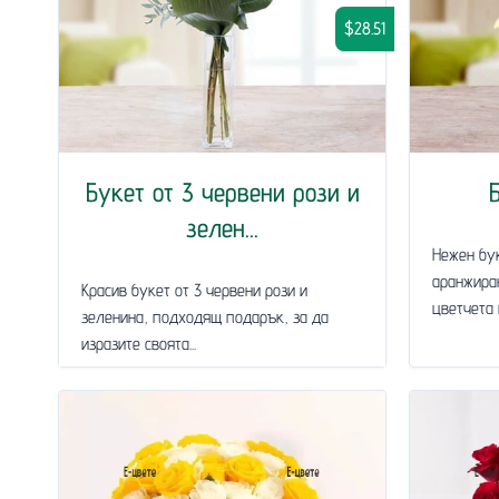
$28.51
Букет от 3 червени рози и
зелен...
Нежен бук
аранжиран
Красив букет от 3 червени рози и
цветчета н
зеленина, подходящ подарък, за да
изразите своята...