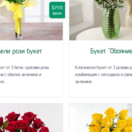
$29.10
$32.09
Бели рози букет
Букет "Обаяние
ет от 3 бели, красиви рози,
Класически букет от 3 розови р
и с обилна зеленина и
комбинация с гипсофила и све
а...
зеленина.