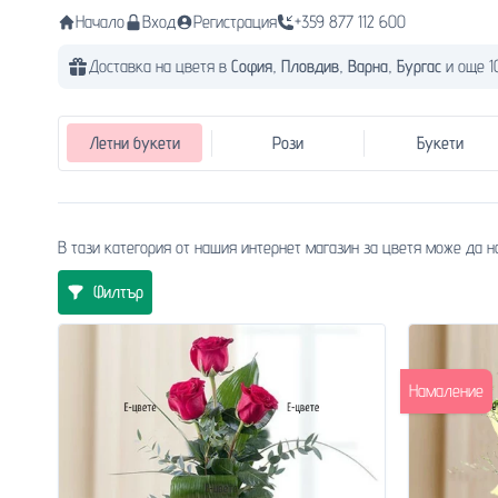
Начало
Вход
Регистрация
+359 877 112 600
Доставка на цветя в
София,
Пловдив,
Варна,
Бургас
и още 1
Летни букети
Рози
Букети
В тази категория от нашия интернет магазин за цветя може да н
Филтър
Намаление