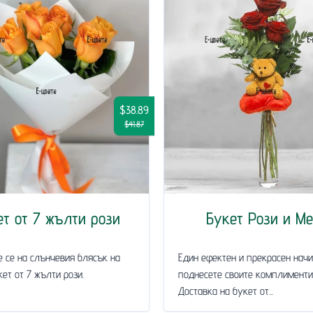
$38.89
$41.87
ет от 7 жълти рози
Букет Рози и М
 се на слънчевия блясък на
Един ефектен и прекрасен начи
ет от 7 жълти рози.
поднесете своите комплименти 
Доставка на букет от...