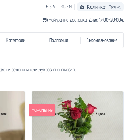
Количка:
€
$
£
BG
EN
(Празна)
Най-ранна доставка:
Днес 17:00-20:00ч.
Категории
Подаръци
Съболезнования
 свежи зеленини или луксозна опаковка.
Намаление