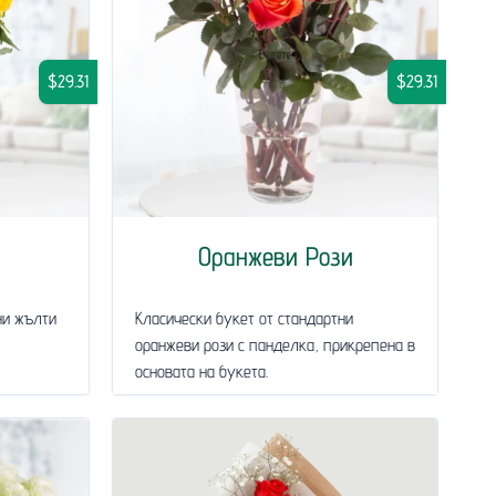
$29.31
$29.31
Оранжеви Рози
ни жълти
Класически букет от стандартни
оранжеви рози с панделка, прикрепена в
основата на букета.