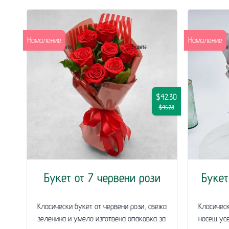
Намаление
Намаление
$42.30
$45.28
Букет от 7 червени рози
Букет
Класически букет от червени рози, свежа
Класическ
зеленина и умело изготвена опаковка за
носещ усе