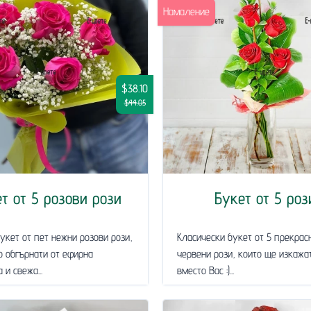
Намаление
$38.10
$44.05
т от 5 розови рози
Букет от 5 роз
укет от пет нежни розови рози,
Класически букет от 5 прекрас
о обгърнати от ефирна
червени рози, които ще изкажа
 и свежа...
вместо Вас :)...