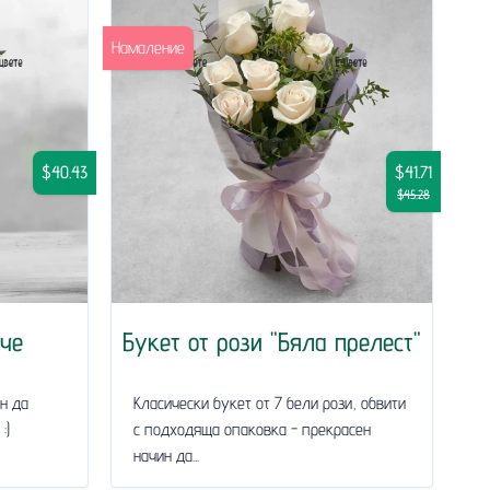
Намаление
$40.43
$41.71
$45.28
ече
Букет от рози "Бяла прелест"
н да
Класически букет от 7 бели рози, обвити
:)
с подходяща опаковка - прекрасен
начин да...