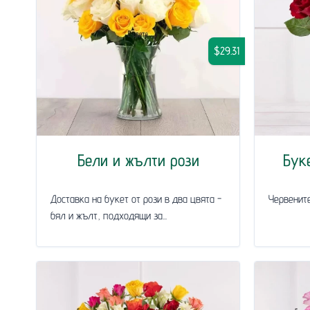
$29.31
Бели и жълти рози
Бук
Доставка на букет от рози в два цвята -
Червените
бял и жълт, подходящи за...