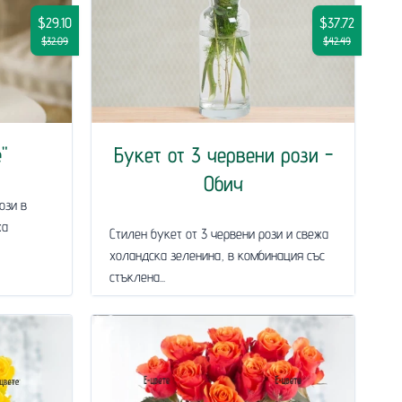
$29.10
$37.72
$32.09
$42.49
"
Букет от 3 червени рози -
Обич
ози в
жа
Стилен букет от 3 червени рози и свежа
холандска зеленина, в комбинация със
стъклена...