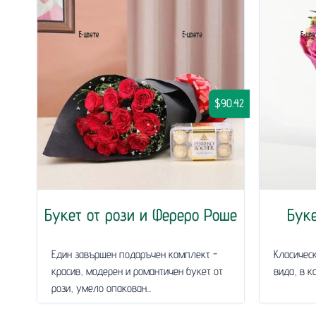
$90.42
Букет от рози и Фереро Роше
Буке
Един завършен подаръчен комплект -
Класическ
красив, модерен и романтичен букет от
вида, в к
рози, умело опакован...