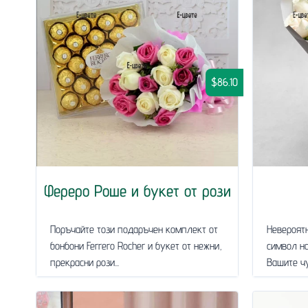
$86.10
Фереро Роше и букет от рози
Поръчайте този подаръчен комплект от
Невероятн
бонбони Ferrero Rocher и букет от нежни,
символ на
прекрасни рози...
Вашите чув