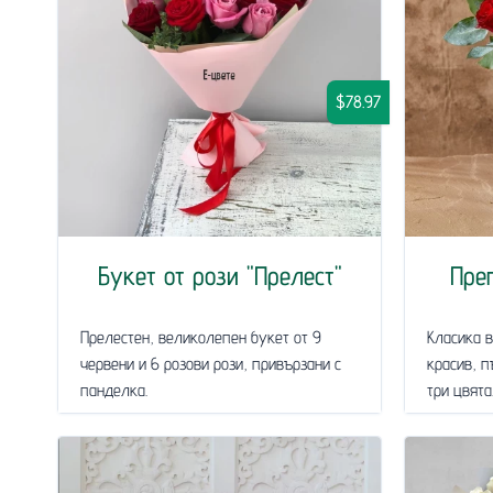
$78.97
Букет от рози "Прелест"
Пре
Прелестен, великолепен букет от 9
Класика в
червени и 6 розови рози, привързани с
красив, п
панделка.
три цвята..