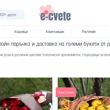
000+ други.
Кошници
Композиции
Растения
лайн поръчка и доставка на големи букети от р
ече рози в различни цветове. Класически аранжименти, подходящи за все
Намаление