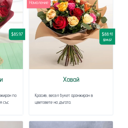
Намаление
$85.97
$88.41
$94.37
и
Хавай
нжиран по
Красив, весел букет аранжиран в
я със
цветовете на дъгата.