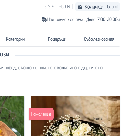
Количка:
€
$
£
BG
EN
(Празна)
Най-ранна доставка:
Днес 17:00-20:00ч.
Категории
Подаръци
Съболезнования
ози
ки повод, с които да покажете колко много държите на
Намаление