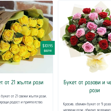
$101.95
$107.91
т от 21 жълти рози
Букет от розови и ч
рози
 букет от 21 свежи жълти рози,
ращи радост и приятелство.
Красив, обемен букет от 9 розо
червени рози, обилна зеленина