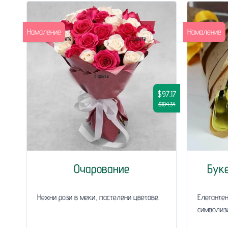
Намаление
Намаление
$97.17
$104.34
Очарование
Буке
Нежни рози в меки, пастелени цветове.
Елегантен
символизи