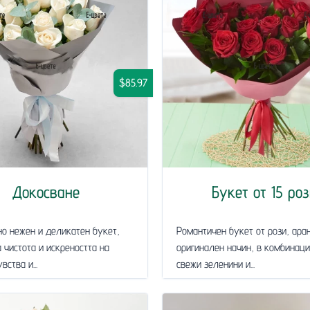
$85.97
Докосване
Букет от 15 роз
о нежен и деликатен букет,
Романтичен букет от рози, ара
 чистота и искреността на
оригинален начин, в комбинаци
ства и...
свежи зеленини и...