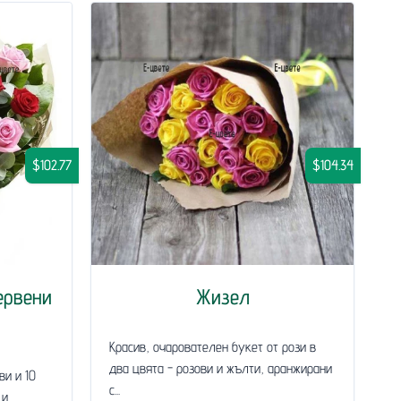
$102.77
$104.34
ервени
Жизел
Красив, очарователен букет от рози в
два цвята - розови и жълти, аранжирани
ви и 10
с...
 и