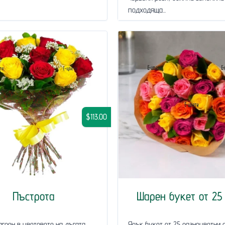
подходяща...
$113.00
Пъстрота
Шарен букет от 25
агрен в цветовете на дъгата.
Ярък букет от 25 разноцветни 