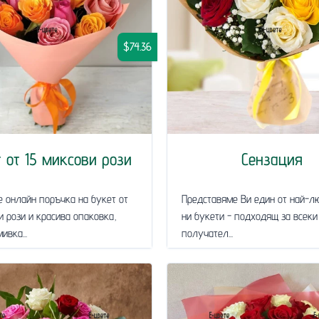
$74.36
 от 15 миксови рози
Сензация
 онлайн поръчка на букет от
Представяме Ви един от най-л
и рози и красива опаковка,
ни букети - подходящ за всеки
ивка...
получател...