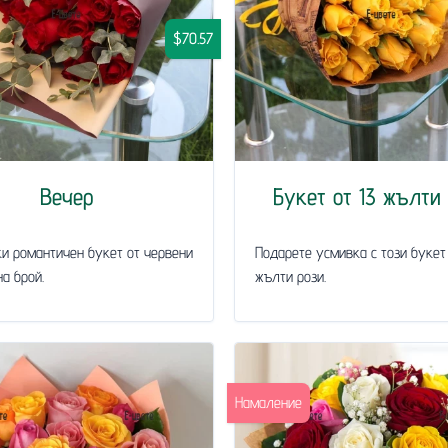
$70.57
Вечер
Букет от 13 жълти
и романтичен букет от червени
Подарете усмивка с този букет 
на брой.
жълти рози.
Намаление