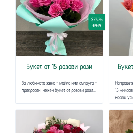
$73.76
$76.75
Букет от 15 розови рози
Букет
За любимата жена - майка или съпруга -
Направете
прекрасен, нежен букет от розови рози,...
15 миксов
носещ усм