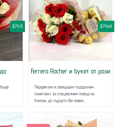
$79.13
$79.68
да
Ferrero Rocher и букет от рози
 бъде
Перфектен и завършен подаръчен
комплект за специалния повод на
близък до сърцето Ви човек...