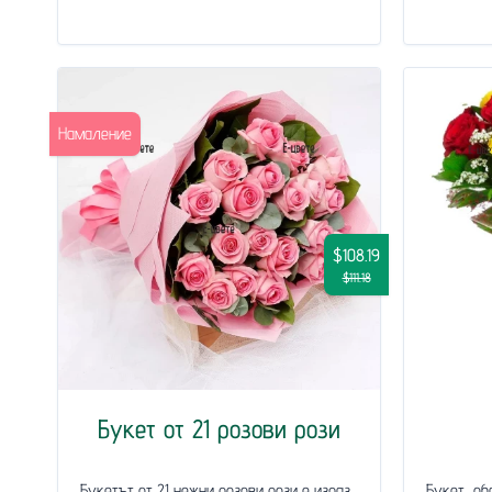
Намаление
$108.19
$111.18
Букет от 21 розови рози
Букетът от 21 нежни розови рози е израз
Букет, об