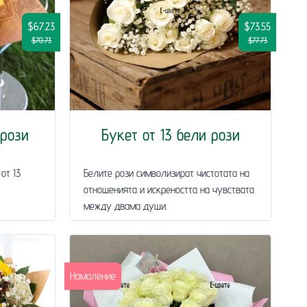
$67.23
$73.55
$70.73
$77.73
 рози
Букет от 13 бели рози
от 13
Белите рози символизират чистотата на
отношенията и искреността на чувствата
между двама души.
Намаление