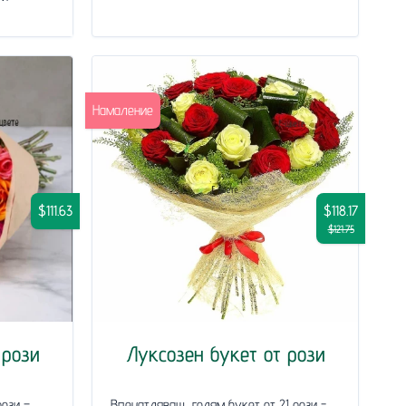
Намаление
$111.63
$118.17
$121.75
 рози
Луксозен букет от рози
рози –
Впечатляващ, голям букет от 21 рози -