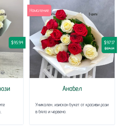
Намаление
$95.94
$97.17
$104.34
рози
Анабел
ите
Уникален, изискан букет от красиви рози
,
в бяло и червено.