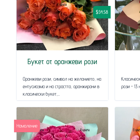
$54.58
Букет от оранжеви рози
Оранжеви рози, символ на желанието, на
Класическ
ентусиазма и на страстта, аранжирани в
рози - 13 
класически букет,...
Намаление