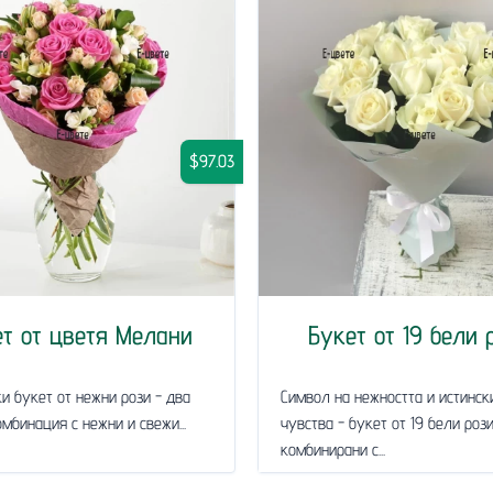
$97.03
т от цветя Мелани
Букет от 19 бели 
и букет от нежни рози - два
Символ на нежността и истинск
омбинация с нежни и свежи...
чувства - букет от 19 бели рози
комбинирани с...