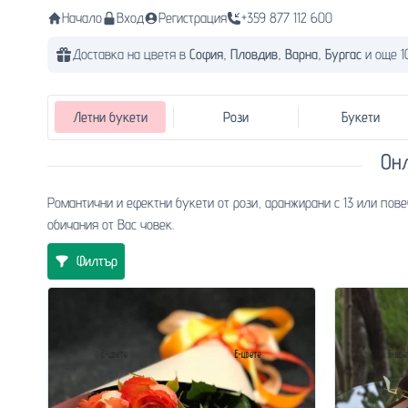
Начало
Вход
Регистрация
+359 877 112 600
Доставка на цветя в
София,
Пловдив,
Варна,
Бургас
и още 1
Летни букети
Рози
Букети
Он
Романтични и ефектни букети от рози, аранжирани с 13 или пов
обичания от Вас човек.
Филтър