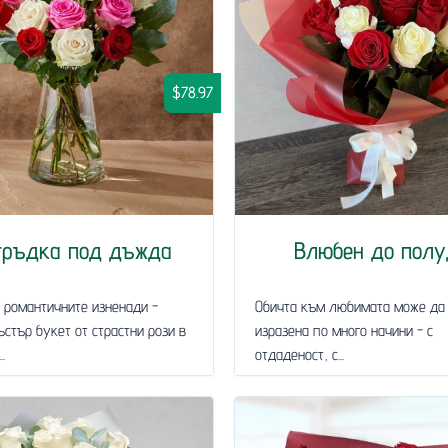
$78.97
гръдка под дъжда
Влюбен до полу
 романтичните изненади -
Обичта към любимата може да
ъстър букет от страстни рози в
изразена по много начини - с
.
отдаденост, с...