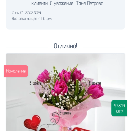
клиенти! С уважение, Таня Петрова
Таня П.
,
27.02.2024.
Доставка на цветя Петрич
Отлично!
Намаление
$28.19
$31.17