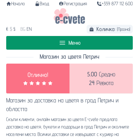
Начало
Вход
Регистрация
+359 877 112 600
Количка:
€
$
£
BG
EN
(Празна)
Меню
Магазин за цветя Петрич
5.00
Средно
Отлично!
24
Ревюта
Магазин за
доставка на цветя в град Петрич
и
областта
Скъпи клиенти, онлайн магазин за цветя E-cvete предлага
доставка на цветя, букети и подаръци в град Петрич и околните
населени места. Всички доставки се извършват с куриер на