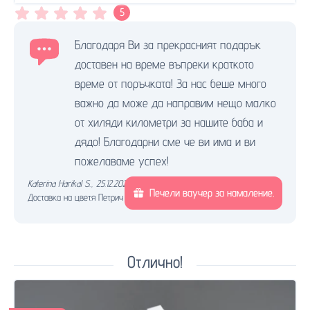
5
Благодаря Ви за прекрасният подарък
доставен на време въпреки краткото
време от поръчката! За нас беше много
важно да може да направим нещо малко
от хиляди километри за нашите баба и
дядо! Благодарни сме че ви има и ви
пожелаваме успех!
Katerina Harikal S.
,
25.12.2024.
Печели ваучер за намаление.
Доставка на цветя Петрич
Отлично!