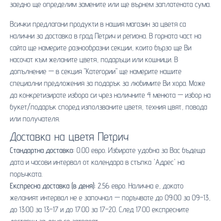
заедно ще определим замените или ще върнем заплатената сума.
Всички предлагани продукти в нашия магазин за цветя са
налични за доставка в град Петрич и региона. В горната част на
сайта ще намерите разнообразни секции, които бързо ще Ви
насочат към желаните цветя, подаръци или кошници. В
допълнение — в секция "Категории" ще намерите нашите
специални предложения за подарък за любимите Ви хора. Може
да конкретизирате избора си чрез наличните 4 менюта — избор на
букет/подарък според използваните цветя, техния цвят, повода
или получателя.
Доставка на цветя Петрич
Стандартна доставка:
0.00 евро. Избирате удобна за Вас бъдеща
дата и часови интервал от календара в стъпка 'Адрес' на
поръчката.
Експресна доставка (в деня):
2.56 евро. Налична е, докато
желаният интервал не е започнал — поръчвате до 09:00 за 09–13,
до 13:00 за 13–17 и до 17:00 за 17–20. След 17:00 експресните