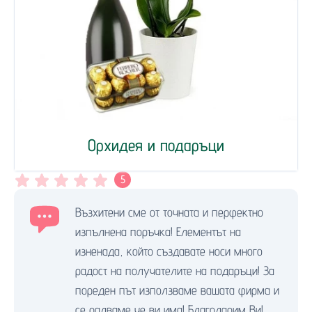
Орхидея и подаръци
5
Възхитени сме от точната и перфектно
изпълнена поръчка! Елементът на
изненада, който създавате носи много
радост на получателите на подаръци! За
пореден път използваме вашата фирма и
се радваме че ви има! Благодарим Ви!