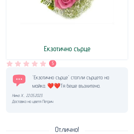
Екзотично сърце
5
'Екзотично сърце' стопли сърцето на
майка. ❤️❤️Тя беше възхитена.
Нина Х.
,
22.05.2023.
Доставка на цветя Петрич
Отлично!