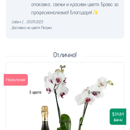
опаковка, свежи и красиви цветя. Браво за
професионализма! Благодаря!✨
Сибел С.
,
03.09.2023.
Доставка на цветя Петрич
Отлично!
Намаление
$54.84
$58.42