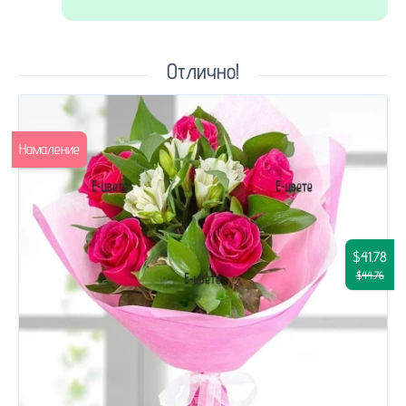
Отлично!
Намаление
$41.78
$44.76