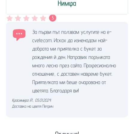
Нимфа
5
За първи път ползвам услугите на e-
cvete.com. Исках да изненадам най-
добрата ми приятелка с букет за
рождения й ден. Направих поръчката
много лесно през сайта. Професионално
отношение, с доставен навреме букет.
Приятелката ми беше очарована от
цветята. Благодаря ви!
Красимира Й.
,
05.01.2024.
Доставка на цветя Петрич