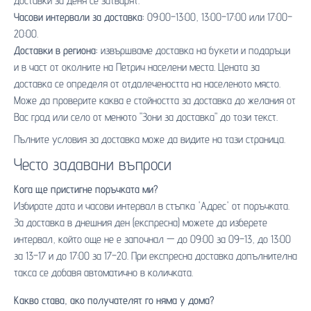
доставки за деня се затварят.
Часови интервали за доставка:
09:00–13:00, 13:00–17:00 или 17:00–
20:00.
Доставки в региона:
извършваме доставка на букети и подаръци
и в част от околните на Петрич населени места. Цената за
доставка се определя от отдалечеността на населеното място.
Може да проверите каква е стойността за доставка до желания от
Вас град или село от менюто "Зони за доставка" до този текст.
Пълните условия за доставка може да видите на
тази страница
.
Често задавани въпроси
Кога ще пристигне поръчката ми?
Избирате дата и часови интервал в стъпка 'Адрес' от поръчката.
За доставка в днешния ден (експресна) можете да изберете
интервал, който още не е започнал — до 09:00 за 09–13, до 13:00
за 13–17 и до 17:00 за 17–20. При експресна доставка допълнителна
такса се добавя автоматично в количката.
Какво става, ако получателят го няма у дома?