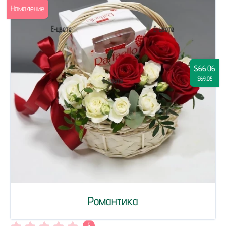
Намаление
$66.06
$69.05
Романтика
5