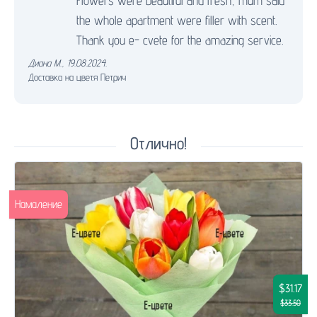
Flowers were beautiful and fresh, mum said
the whole apartment were filler with scent.
Thank you e- cvete for the amazing service.
Диана М.
,
19.08.2024.
Доставка на цветя Петрич
Отлично!
Намаление
$31.17
$33.50