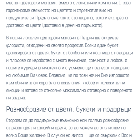
местен цветарски магазин, вместо с логистични компании. С това
гарантираме свежестта на цветята и спретнатия вид на
продуктите си. Предлагаме както стандартна, така и експресна
доставка на цветя (доставка в деня на поръчката).
В нашия локален цветарски магазин в Петрич ще откриете
флористи, отдадени на своята професия. Всеки един букет,
аранжировка от цветя, букет от бонбони или кошница с подаръци
и плодове се изработва с много внимание, сръчност и любов, а
нашите куриери внимателно и с усмивка ще поднесат подаръка
на любимия Ви човек. Вярваме, че по този начин Вие изпращате
към обичните си хора благопожелания, любов и положителни
емоции и затова се отнасяме максимално отговорно с поверената
ни задача.
Разнообразие от цветя, букети и подаръци
Стараем се да поддържаме възможно най-голямо разнообразие
от рязан цвят и саксийни цветя, за да можем да откликнем на
всяко Ваше желание. В случай на липса — ще се свържем с Вас и