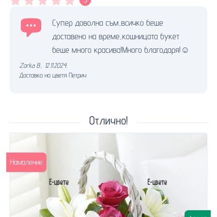
Супер доволна съм,всичко беше
доставено на време,кошницата букет
беше много красива!Много благодаря!☺️
Zorka B.
,
12.11.2024.
Доставка на цветя Петрич
Отлично!
Намаление