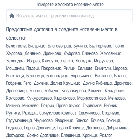
Намерете желаното населено място
Предлагаме доставка в следните населени места в
областта:
Бело поле,
Бистрица,
Благоевград,
Бучино,
Българчево,
Горно
Хърсово,
Делвино,
Дренково,
Дъбрава,
Еленово,
Железница,
Зелендол,
Изгрев,
Клисура,
Лешко,
Логодаж,
Марулево,
Мощанец,
Падеш,
Покровник,
Рилци,
Селище,
Симитли,
Церово,
Баскалци,
Беласица,
Богородица,
Боровичене,
Вишлене,
Волно,
Габрене,
Гега,
Долене,
Долна Крушица,
Долна Рибница,
Дрангово,
Дреновица,
Занога,
Зойчене,
Кавракирово,
Камена,
Кладенци,
Коларово,
Кукурахцево,
Кърналово,
Марикостиново,
Мендово,
Митино,
Михнево,
Петрич,
Право бърдо,
Първомай,
Рибник,
Рупите,
Ръждак,
Самуилова крепост,
Самуилово,
Старчево,
Струмешница,
Чурилово,
Яворница,
Банско,
Бачево,
Белица,
Годлево,
Горно Драглище,
Горно Краище,
Дагоново,
Добринище,
Добърско,
Долно Драглище,
Елешница,
Краище,
Разлог,