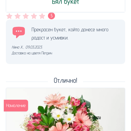
Бял букет
5
Прекрасен букет, който донесе много
радост и усмивки.
Нина Х.
,
09.03.2023.
Доставка на цветя Петрич
Отлично!
Намаление