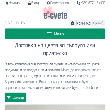
Начало
Вход
Регистрация
+359 877 112 600
Количка:
€
$
£
BG
EN
(Празна)
Меню
Доставка на цветя за съпруга или
приятелка
В тази категория сме поставили букети и композиции от цветя,
подходящи за подарък за любимата. Може да направите своята
поръчка на цветя директно в нашия онлайн магазин за цветя.
Зарадвайте дамата на Вашето сърце с романтичен букет от
червени рози, букет от екзотични цветя или букет от бонбони.
Филтър