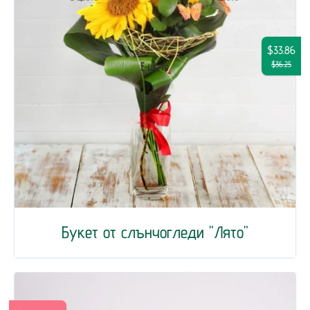
$33.86
$36.25
Букет от слънчогледи "Лято"