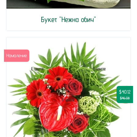
Букет "Нежна обич"
Намаление
$40.12
$46.08