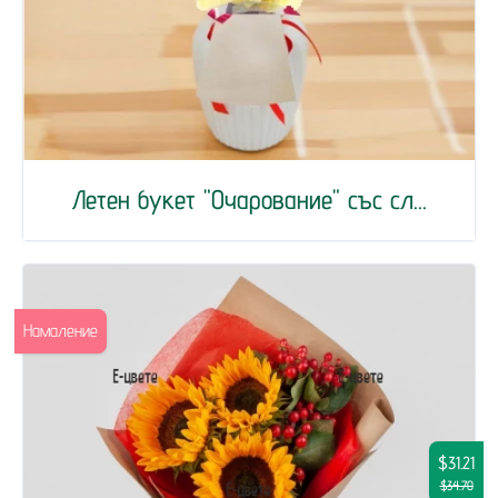
Летен букет "Очарование" със сл...
Намаление
$31.21
$34.70