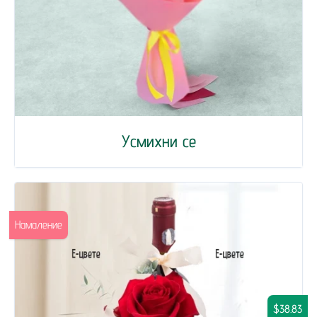
Усмихни се
Намаление
$38.83