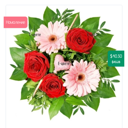
Намаление
$40.30
$43.28