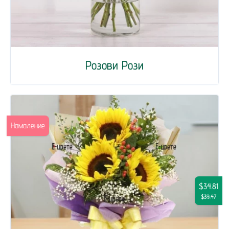
Розови Рози
Намаление
$34.81
$39.47