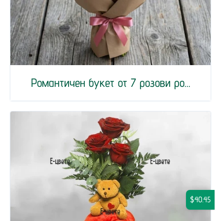
Романтичен букет от 7 розови ро...
$40.45