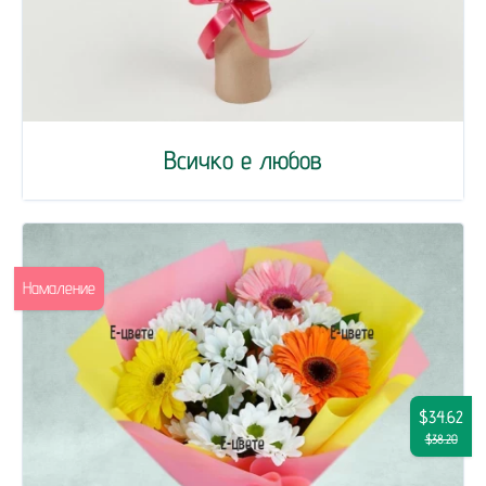
Всичко е любов
Намаление
$34.62
$38.20