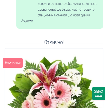
доволни от нашето обслужване. За нас е
удоволствие да бъдем част от Вашите
специални моменти. До нови срещи!
Е-цвете
Отлично!
Намаление
$51.62
$52.81