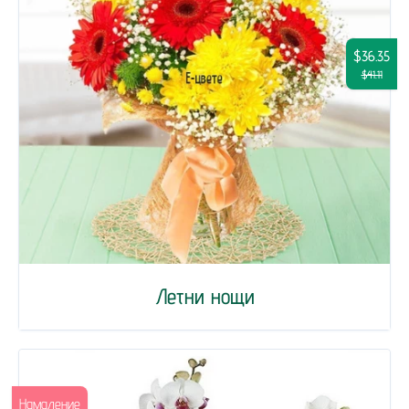
$36.35
$41.11
Летни нощи
Намаление