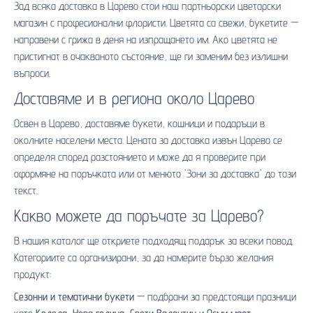
Зад всяка доставка в Царево стои наш партньорски цветарски
магазин с професионални флористи. Цветята са свежи, букетите —
направени с грижа в деня на изпращането им. Ако цветята не
пристигнат в очакваното състояние, ще ги заменим без излишни
въпроси.
Доставяме и в региона около Царево
Освен в Царево, доставяме букети, кошници и подаръци в
околните населени места. Цената за доставка извън Царево се
определя според разстоянието и може да я проверите при
оформяне на поръчката или от менюто 'Зони за доставка' до този
текст.
Какво можете да поръчате за Царево?
В нашия каталог ще откриете подходящ подарък за всеки повод.
Категориите са организирани, за да намерите бързо желания
продукт:
Сезонни и тематични букети
— подбрани за предстоящи празници