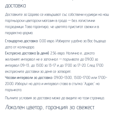
доставка
Доставките за Царево се извършват със собствени куриери на наш
партньорски
цветарски магазин в града
— без логистични
посредници. Това гарантира, че цветята пристигат свежи и в
перфектна форма.
Стандартна доставка:
0.00 евро. Избирате удобна за Вас бъдеща
дата от календара.
Експресна доставка (в деня):
2.56 евро. Налична е, докато
желаният интервал не е започнал — поръчвате до 09:00 за
интервал 09–13, до 13:00 за 13–17 и до 17:00 за 17–20. След 17:00
експресните доставки за деня се затварят.
Часови интервали за доставка:
09:00–13:00, 13:00–17:00 или 17:00–
20:00. Изборът на дата и интервал става в стъпка 'Адрес' на
поръчката.
Пълните условия за доставка може да видите на
тази страница
.
Локален цветар, гаранция за свежест