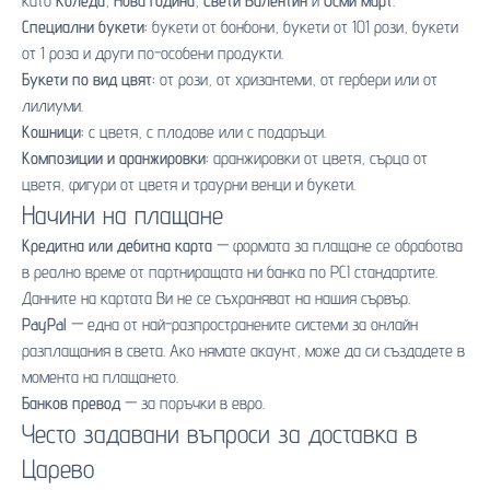
като
Коледа
,
Нова година
,
Свети Валентин
и
Осми март
.
Специални букети:
букети от бонбони
,
букети от 101 рози
,
букети
от 1 роза
и други по-особени продукти.
Букети по вид цвят:
от рози
,
от хризантеми
,
от гербери
или
от
лилиуми
.
Кошници:
с цветя
,
с плодове
или
с подаръци
.
Композиции и аранжировки:
аранжировки от цветя
,
сърца от
цветя
,
фигури от цветя
и
траурни венци и букети
.
Начини на плащане
Кредитна или дебитна карта
— формата за плащане се обработва
в реално време от партниращата ни банка по PCI стандартите.
Данните на картата Ви не се съхраняват на нашия сървър.
PayPal
— една от най-разпространените системи за онлайн
разплащания в света. Ако нямате акаунт, може да си създадете в
момента на плащането.
Банков превод
— за поръчки в евро.
Често задавани въпроси за доставка в
Царево