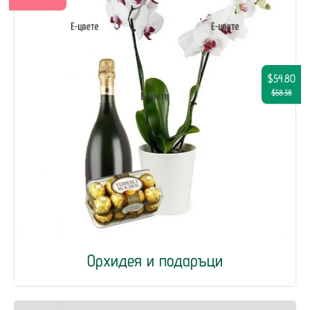
$54.80
$58.38
Орхидея и подаръци