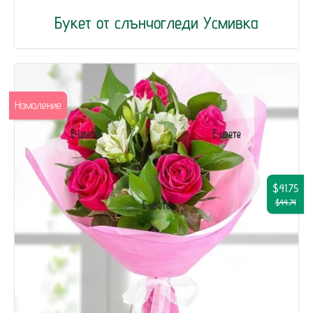
Букет от слънчогледи Усмивка
Намаление
$41.75
$44.74