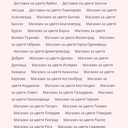
Доставка на цветя Ямбол
Доставка на цветя Златни
пясъци
Доставка на цветя Пампорово
Магазин за цветя
Асеновград
Магазин за цветя Балчик
Магазин за цветя
Банско
Магазин за цветя Благоевград
Магазин за цветя
Бургас
Магазин за цветя Варна
Магазин за цветя
Велико Търново
Магазин за цветя Велинград
Магазин
за цветя Габрово
Магазин за цветя Горна Оряховица
Магазин за цветя Димитровград
Магазин за цветя
Добрич
Магазин за цветя Дулово
Магазин за цветя
Дупница
Магазин за цветя Исперих
Магазин за цветя
Каварна
Магазин за цветя Казанлък
Магазин за цветя
Карлово
Магазин за цветя Костинброд
Магазин за
цветя Кърджали
Магазин за цветя Кюстендил
Магазин
за цветя Ловеч
Магазин за цветя Пазарджик
Магазин
за цветя Панагюрище
Магазин за цветя Перник
Магазин за цветя Петрич
Магазин за цветя Плевен
Магазин за цветя Пловдив
Магазин за цветя Поморие
Магазин за цветя Разград
Магазин за цветя Разлог
Магазин за цветя Русе
Магазин за цветя Севлиево