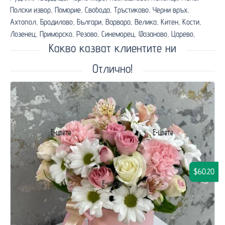
Полски извор,
Поморие,
Свобода,
Тръстиково,
Черни връх,
Ахтопол,
Бродилово,
Българи,
Варвара,
Велика,
Китен,
Кости,
Лозенец,
Приморско,
Резово,
Синеморец,
Фазаново,
Царево,
Какво казват клиентите ни
Отлично!
$60.20