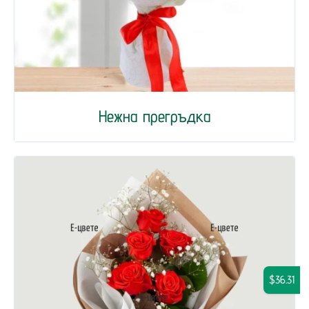
Нежна прегръдка
$36.31