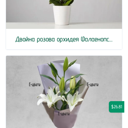
Двойна розова орхидея Фалаенопс...
$26.81