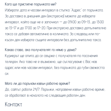
Кога ще пристигне поръчката ми?
Избирате дата и часови интервал в стъпка 'Адрес' от поръчката.
За доставка в днешния ден (експресна) можете да изберете
интервал, който още не е започнал — до 09:00 за 09–13, до 13:00
за 13–17 и до 17:00 за 17–20. При експресна доставка допълнителна
такса се добавя автоматично в количката. За следващ или по-
късен ден избирате същите интервали без допълнителна такса.
Какво става, ако получателят го няма у дома?
Куриерът ще опита да се свърже с получателя по посочения
телефон. Ако това не е възможно, ще съгласуваме с Вас нов
адрес или нов часови интервал, без поръчката да губи свежестта
си.
Мога ли да поръчам извън работно време?
Да, сайтът работи 24/7. Поръчки, направени извън работно време,
се обработват в началото на следващия работен ден.
Контакт