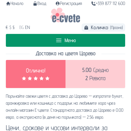
Начало
Вход
Регистрация
+359 877 112 600
Количка:
€
$
£
BG
EN
(Празна)
Меню
Доставка на цветя Царево
5.00
Средно
Отлично!
2
Ревюта
Поръчайте свежи цветя с доставка до Царево — изпратете букет,
аранжировка или кошница с подарък на любимите хора чрез
онлайн магазин Е-цвете. Стандартната доставка до Царево е 0.00
евро, а експресната (в деня на поръчката) — 2.56 евро.
Цени, срокове и часови интервали за