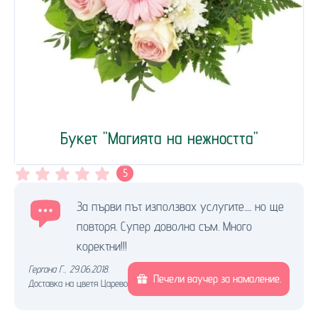
Букет "Магията на нежността"
5
За първи път използвах услугите..... но ще
повторя. Супер доволна съм. Много
коректни!!!
Гергана Г.
,
29.06.2018.
Печели ваучер за намаление.
Доставка на цветя Царево