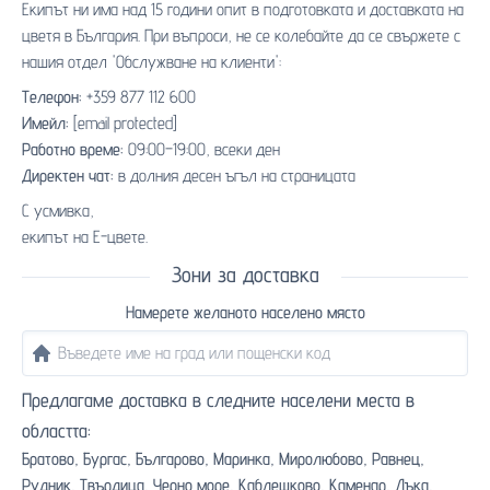
Екипът ни има над 15 години опит в подготовката и доставката на
цветя в България. При въпроси, не се колебайте да се свържете с
нашия отдел 'Обслужване на клиенти':
Телефон:
+359 877 112 600
Имейл:
[email protected]
Работно време:
09:00–19:00, всеки ден
Директен чат:
в долния десен ъгъл на страницата
С усмивка,
екипът на Е-цвете.
Зони за доставка
Намерете желаното населено място
Предлагаме доставка в следните населени места в
областта:
Братово,
Бургас,
Българово,
Маринка,
Миролюбово,
Равнец,
Рудник,
Твърдица,
Черно море,
Каблешково,
Каменар,
Лъка,