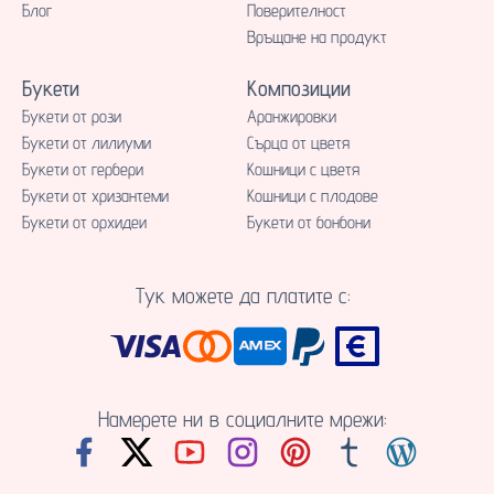
Блог
Поверителност
Връщане на продукт
Букети
Композиции
Букети от рози
Аранжировки
Букети от лилиуми
Сърца от цветя
Букети от гербери
Кошници с цветя
Букети от хризантеми
Кошници с плодове
Букети от орхидеи
Букети от бонбони
Тук можете да платите с:
Намерете ни в социалните мрежи: