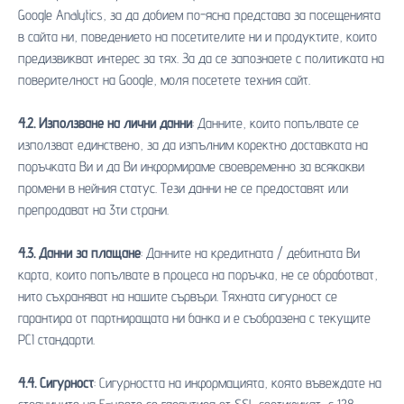
Google Analytics, за да добием по-ясна представа за посещенията
в сайта ни, поведението на посетителите ни и продуктите, които
предизвикват интерес за тях. За да се запознаете с политиката на
поверителност на Google, моля посетете техния сайт.
4.2. Използване на лични данни
: Данните, които попълвате се
използват единствено, за да изпълним коректно доставката на
поръчката Ви и да Ви информираме своевременно за всякакви
промени в нейния статус. Тези данни не се предоставят или
препродават на 3ти страни.
4.3. Данни за плащане
: Данните на кредитната / дебитната Ви
карта, които попълвате в процеса на поръчка, не се обработват,
нито съхраняват на нашите сървъри. Тяхната сигурност се
гарантира от партниращата ни банка и е съобразена с текущите
PCI стандарти.
4.4. Сигурност
: Сигурността на информацията, която въвеждате на