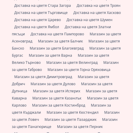
Доставка на цветя Стара Загора
Доставка на цветя Троян
Доставка на цветя Търговище
Доставка на цветя Хасково
Доставка на цветя Царево
Доставка на цветя Шумен
Доставка на цветя Ямбол
Доставка на цветя Златни
пясъци
Доставка на цветя Пампорово
Магазин за цветя
Асеновград
Магазин за цветя Балчик
Магазин за цветя
Банско
Магазин за цветя Благоевград
Магазин за цветя
Бургас
Магазин за цветя Варна
Магазин за цветя
Велико Търново
Магазин за цветя Велинград
Магазин
за цветя Габрово
Магазин за цветя Горна Оряховица
Магазин за цветя Димитровград
Магазин за цветя
Добрич
Магазин за цветя Дулово
Магазин за цветя
Дупница
Магазин за цветя Исперих
Магазин за цветя
Каварна
Магазин за цветя Казанлък
Магазин за цветя
Карлово
Магазин за цветя Костинброд
Магазин за
цветя Кърджали
Магазин за цветя Кюстендил
Магазин
за цветя Ловеч
Магазин за цветя Пазарджик
Магазин
за цветя Панагюрище
Магазин за цветя Перник