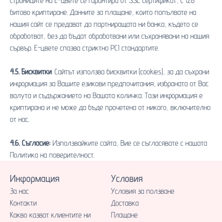
страниците на Е-цвете се гарантира от SSL сертификат, с 128
битово криптиране. Данните за плащане, които попълвате на
нашия сайт се предават до партниращата ни банка, където се
обработват, без да бъдат обработвани или съхранявани на нашия
сървър. Е-цвете спазва стриктно PCI стандартите.
4.5. Бисквитки
: Сайтът използва бисквитки (cookies), за да съхрани
информация за Вашите езикови предпочитания, избраната от Вас
валута и съдържанието на Вашата количка. Тази информация е
криптирана и не може да бъде прочетена от никого, включително
от нас.
4.6. Съгласие:
Използвайките сайта, Вие се съгласявате с нашата
Политика на поверителност.
Информация
Условия
За нас
Условия за ползване
Контакти
Доставка
Какво казват клиентите ни
Плащане