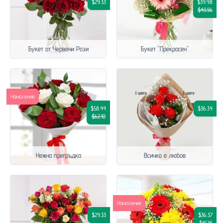
$29.33
$39.98
$43.56
Букет от Червени Рози
Букет "Прекрасен"
Намаление
$58.44
$36.34
$62.10
Нежна прегръдка
Всичко е любов
Намаление
$29.33
$36.37
$41.14