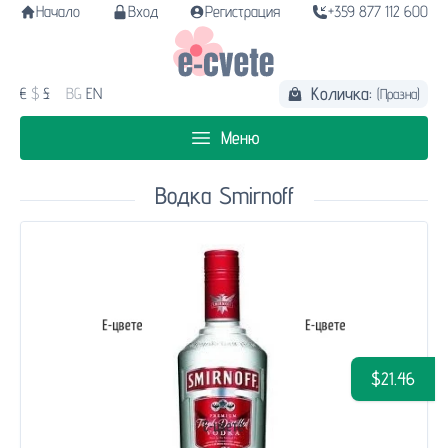
Начало
Вход
Регистрация
+359 877 112 600
Количка:
€
$
£
BG
EN
(Празна)
Меню
Водка Smirnoff
$21.46