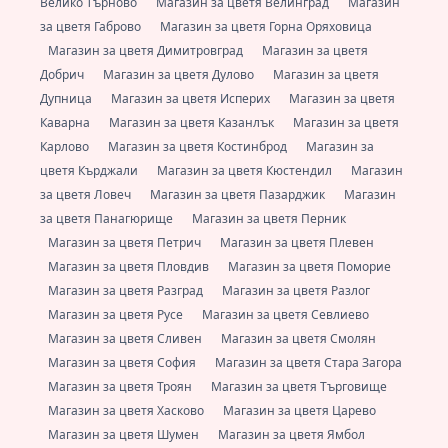
Велико Търново
Магазин за цветя Велинград
Магазин
за цветя Габрово
Магазин за цветя Горна Оряховица
Магазин за цветя Димитровград
Магазин за цветя
Добрич
Магазин за цветя Дулово
Магазин за цветя
Дупница
Магазин за цветя Исперих
Магазин за цветя
Каварна
Магазин за цветя Казанлък
Магазин за цветя
Карлово
Магазин за цветя Костинброд
Магазин за
цветя Кърджали
Магазин за цветя Кюстендил
Магазин
за цветя Ловеч
Магазин за цветя Пазарджик
Магазин
за цветя Панагюрище
Магазин за цветя Перник
Магазин за цветя Петрич
Магазин за цветя Плевен
Магазин за цветя Пловдив
Магазин за цветя Поморие
Магазин за цветя Разград
Магазин за цветя Разлог
Магазин за цветя Русе
Магазин за цветя Севлиево
Магазин за цветя Сливен
Магазин за цветя Смолян
Магазин за цветя София
Магазин за цветя Стара Загора
Магазин за цветя Троян
Магазин за цветя Търговище
Магазин за цветя Хасково
Магазин за цветя Царево
Магазин за цветя Шумен
Магазин за цветя Ямбол