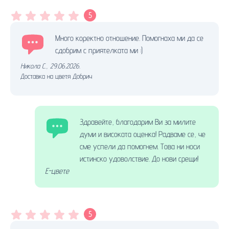
5
Много коректно отношение. Помогнаха ми да се
сдобрим с приятелката ми :)
Никола С.
,
29.06.2026.
Доставка на цветя Добрич
Здравейте, благодарим Ви за милите
думи и високата оценка! Радваме се, че
сме успели да помогнем. Това ни носи
истинско удоволствие. До нови срещи!
Е-цвете
5