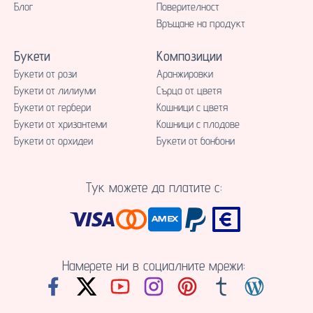
Блог
Поверителност
Връщане на продукт
Букети
Композиции
Букети от рози
Аранжировки
Букети от лилиуми
Сърца от цветя
Букети от гербери
Кошници с цветя
Букети от хризантеми
Кошници с плодове
Букети от орхидеи
Букети от бонбони
Тук можете да платите с:
Намерете ни в социалните мрежи: