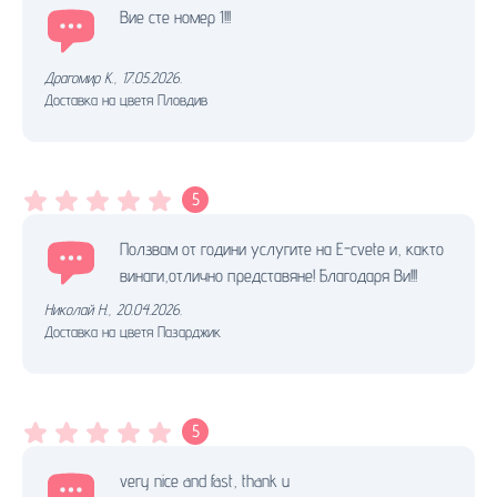
Вие сте номер 1!!!
Драгомир К.
,
17.05.2026.
Доставка на цветя Пловдив
5
Ползвам от години услугите на Е-cvete и, както
винаги,отлично представяне! Благодаря Ви!!!
Николай Н.
,
20.04.2026.
Доставка на цветя Пазарджик
5
very nice and fast, thank u