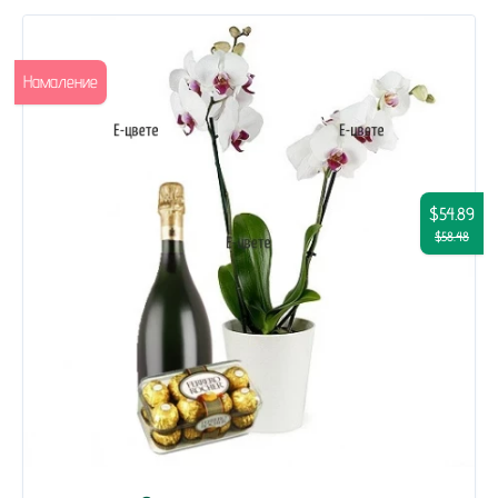
Намаление
$54.89
$58.48