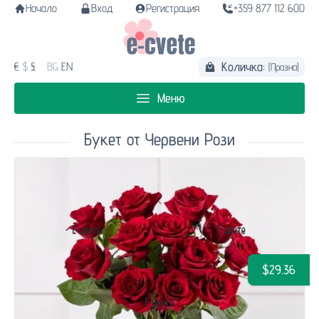
Начало
Вход
Регистрация
+359 877 112 600
Количка:
€
$
£
BG
EN
(Празна)
Меню
Букет от Червени Рози
$29.36