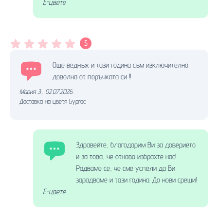
Е-цвете
5
Още веднъж и тази година съм изключително
доволна от поръчката си !!
Мария З.
,
02.07.2026.
Доставка на цветя Бургас
Здравейте, благодарим Ви за доверието
и за това, че отново избрахте нас!
Радваме се, че сме успели да Ви
зарадваме и тази година. До нови срещи!
Е-цвете