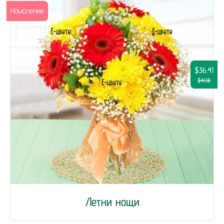
Намаление
$36.41
$41.18
Летни нощи