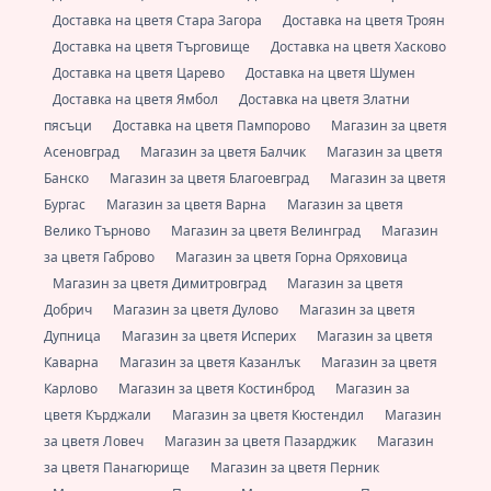
Доставка на цветя Стара Загора
Доставка на цветя Троян
Доставка на цветя Търговище
Доставка на цветя Хасково
Доставка на цветя Царево
Доставка на цветя Шумен
Доставка на цветя Ямбол
Доставка на цветя Златни
пясъци
Доставка на цветя Пампорово
Магазин за цветя
Асеновград
Магазин за цветя Балчик
Магазин за цветя
Банско
Магазин за цветя Благоевград
Магазин за цветя
Бургас
Магазин за цветя Варна
Магазин за цветя
Велико Търново
Магазин за цветя Велинград
Магазин
за цветя Габрово
Магазин за цветя Горна Оряховица
Магазин за цветя Димитровград
Магазин за цветя
Добрич
Магазин за цветя Дулово
Магазин за цветя
Дупница
Магазин за цветя Исперих
Магазин за цветя
Каварна
Магазин за цветя Казанлък
Магазин за цветя
Карлово
Магазин за цветя Костинброд
Магазин за
цветя Кърджали
Магазин за цветя Кюстендил
Магазин
за цветя Ловеч
Магазин за цветя Пазарджик
Магазин
за цветя Панагюрище
Магазин за цветя Перник