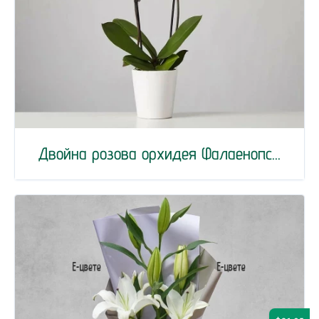
Двойна розова орхидея Фалаенопс...