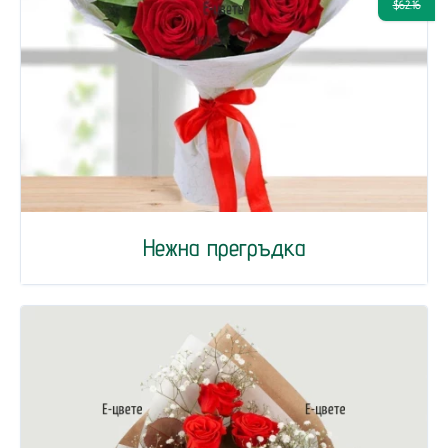
$62.16
Нежна прегръдка