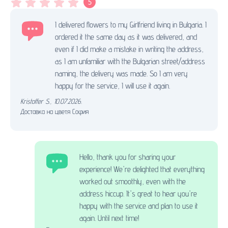
5
I delivered flowers to my Girlfriend living in Bulgaria. I
ordered it the same day as it was delivered, and
even if I did make a mistake in writing the address,
as I am unfamiliar with the Bulgarian street/address
naming, the delivery was made. So I am very
happy for the service, I will use it again.
Kristoffer S.
,
10.07.2026.
Доставка на цветя София
Hello, thank you for sharing your
experience! We're delighted that everything
worked out smoothly, even with the
address hiccup. It's great to hear you're
happy with the service and plan to use it
again. Until next time!