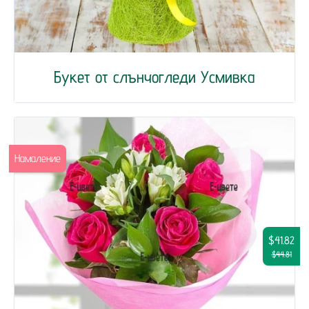
Букет от слънчогледи Усмивка
Намаление
$41.82
$44.81