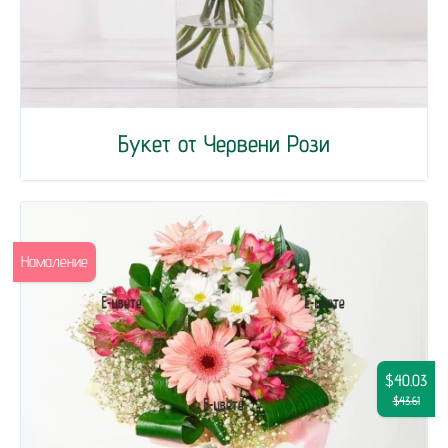
Букет от Червени Рози
Намаление
$40.03
$43.61