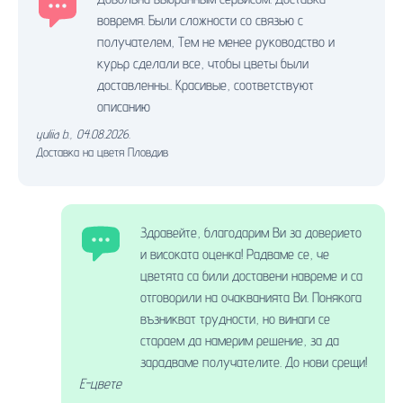
вовремя. Были сложности со связью с
получателем, Тем не менее руководство и
курьр сделали все, чтобы цветы были
доставленны.. Красивые, соответствуют
описанию
yuliia b.
,
04.08.2026.
Доставка на цветя Пловдив
Здравейте, благодарим Ви за доверието
и високата оценка! Радваме се, че
цветята са били доставени навреме и са
отговорили на очакванията Ви. Понякога
възникват трудности, но винаги се
стараем да намерим решение, за да
зарадваме получателите. До нови срещи!
Е-цвете