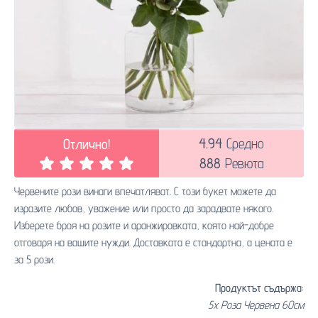
4.94
Средно
Отлично!
888
Ревюта
Червените рози винаги впечатляват. С този букет можете да
изразите любов, уважение или просто да зарадвате някого.
Изберете броя на розите и аранжировката, която най-добре
отговаря на вашите нужди. Доставката е стандартна, а цената е
за 5 рози.
Продуктът съдържа:
5x Роза Червена 60см