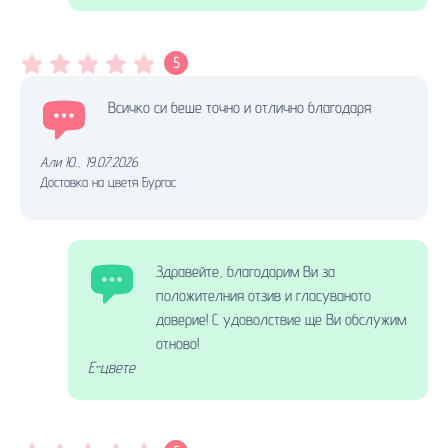
5
Всичко си беше точно и отлично благодаря
Али Ю.
,
19.07.2026.
Доставка на цветя Бургас
Здравейте, благодарим Ви за
положителния отзив и гласуваното
доверие! С удоволствие ще Ви обслужим
отново!
Е-цвете