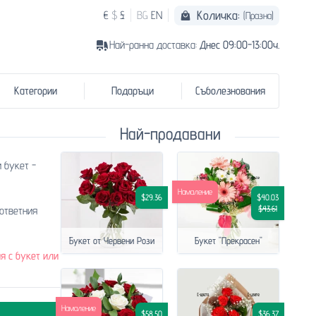
Количка:
€
$
£
BG
EN
(Празна)
Най-ранна доставка:
Днес 09:00-13:00ч.
Категории
Подаръци
Съболезнования
Най-продавани
 букет -
Намаление
$29.36
$40.03
$43.61
ответния
Букет от Червени Рози
Букет "Прекрасен"
я с букет или
Намаление
$58.50
$36.37