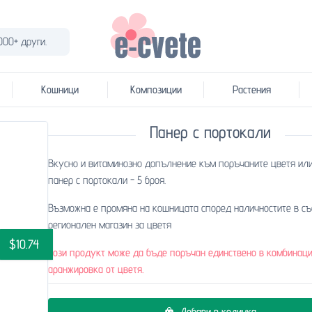
000+ други.
Кошници
Композиции
Растения
Панер с портокали
Вкусно и витаминозно допълнение към поръчаните цветя или
панер с портокали - 5 броя.
Възможна е промяна на кошницата според наличностите в съ
регионален магазин за цветя
$10.74
Този продукт може да бъде поръчан единствено в комбинаци
аранжировка от цветя.
Добави в количка