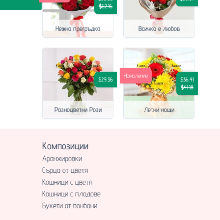
$62.16
Нежна прегръдка
Всичко е любов
Намаление
$29.36
$36.41
$41.18
Разноцветни Рози
Летни нощи
Композиции
Аранжировки
Сърца от цветя
Кошници с цветя
Кошници с плодове
Букети от бонбони