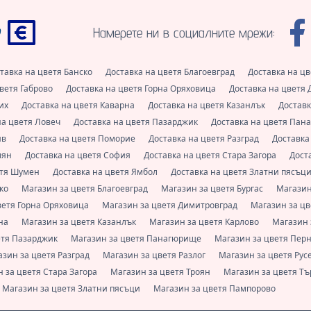
Намерете ни в социалните мрежи:
тавка на цветя Банско
Доставка на цветя Благоевград
Доставка на цв
цветя Габрово
Доставка на цветя Горна Оряховица
Доставка на цветя
рих
Доставка на цветя Каварна
Доставка на цветя Казанлък
Доставк
на цветя Ловеч
Доставка на цветя Пазарджик
Доставка на цветя Па
ив
Доставка на цветя Поморие
Доставка на цветя Разград
Доставка
лян
Доставка на цветя София
Доставка на цветя Стара Загора
Дост
етя Шумен
Доставка на цветя Ямбол
Доставка на цветя Златни пясъц
ско
Магазин за цветя Благоевград
Магазин за цветя Бургас
Магазин
ветя Горна Оряховица
Магазин за цветя Димитровград
Магазин за ц
рна
Магазин за цветя Казанлък
Магазин за цветя Карлово
Магазин 
етя Пазарджик
Магазин за цветя Панагюрище
Магазин за цветя Пер
азин за цветя Разград
Магазин за цветя Разлог
Магазин за цветя Рус
 за цветя Стара Загора
Магазин за цветя Троян
Магазин за цветя Т
Магазин за цветя Златни пясъци
Магазин за цветя Пампорово