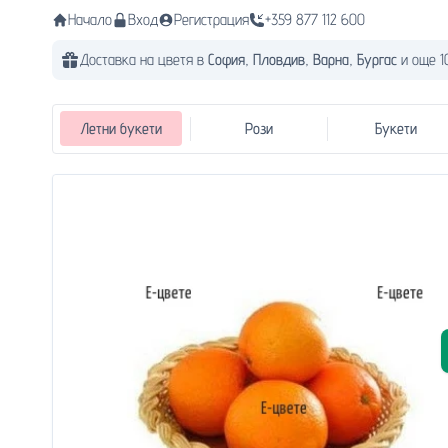
Начало
Вход
Регистрация
+359 877 112 600
Доставка на цветя в
София,
Пловдив,
Варна,
Бургас
и още 1
Летни букети
Рози
Букети