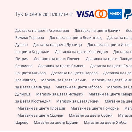
Тук можете да платите с:
Доставка на цветя Асеновград
Доставка на цветя Балчик
Дос
Велико Търново
Доставка на цветя Велинград
Доставка на 
Дулово
Доставка на цветя Дупница
Доставка на цветя Испе
на цветя Кърджали
Доставка на цветя Кюстендил
Доставка 
Петрич
Доставка на цветя Плевен
Доставка на цветя Пловд
Севлиево
Доставка на цветя Сливен
Доставка на цветя Смо
на цветя Хасково
Доставка на цветя Царево
Доставка на цв
Асеновград
Магазин за цветя Балчик
Магазин за цветя Бан
за цветя Велинград
Магазин за цветя Габрово
Магазин за ц
Дупница
Магазин за цветя Исперих
Магазин за цветя Кава
за цветя Кюстендил
Магазин за цветя Ловеч
Магазин за цв
Магазин за цветя Пловдив
Магазин за цветя Поморие
Маг
Магазин за цветя Смолян
Магазин за цветя София
Магазин
Царево
Магазин за цветя Шумен
Магазин за цветя Ямбол