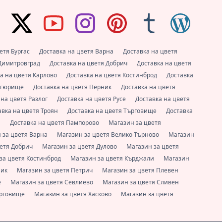
етя Бургас
Доставка на цветя Варна
Доставка на цветя
 Димитровград
Доставка на цветя Добрич
Доставка на цветя
а на цветя Карлово
Доставка на цветя Костинброд
Доставка
нагюрище
Доставка на цветя Перник
Доставка на цветя
 на цветя Разлог
Доставка на цветя Русе
Доставка на цветя
авка на цветя Троян
Доставка на цветя Търговище
Доставка
и
Доставка на цветя Пампорово
Магазин за цветя
 за цветя Варна
Магазин за цветя Велико Търново
Магазин
ветя Добрич
Магазин за цветя Дулово
Магазин за цветя
за цветя Костинброд
Магазин за цветя Кърджали
Магазин
ник
Магазин за цветя Петрич
Магазин за цветя Плевен
е
Магазин за цветя Севлиево
Магазин за цветя Сливен
ърговище
Магазин за цветя Хасково
Магазин за цветя