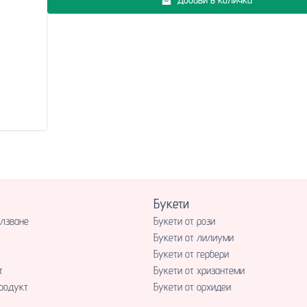
Букети
олзване
Букети от рози
Букети от лилиуми
Букети от гербери
т
Букети от хризантеми
родукт
Букети от орхидеи