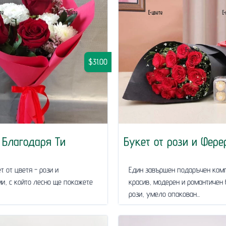
$31.00
Благодаря Ти
Букет от рози и Фере
т от цветя - рози и
Един завършен подаръчен ком
и, с който лесно ще покажете
красив, модерен и романтичен 
рози, умело опакован...