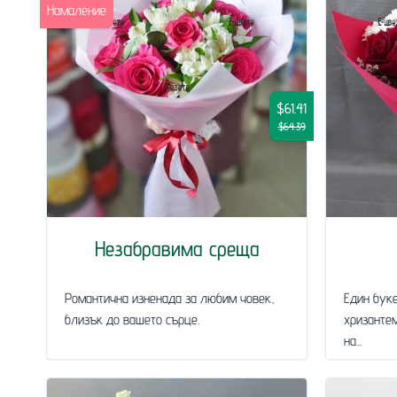
Намаление
$61.41
$64.39
Незабравима среща
Романтична изненада за любим човек,
Един буке
близък до вашето сърце.
хризантем
на...