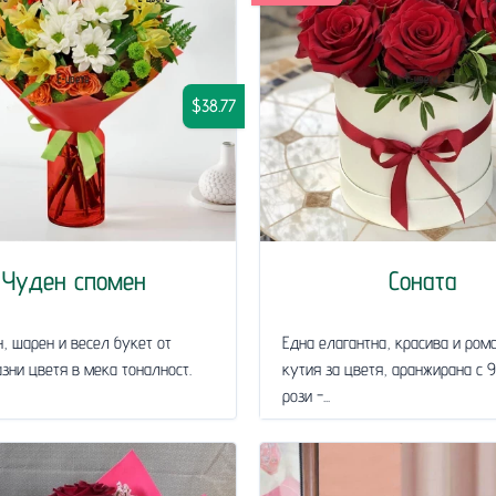
$38.77
Чуден спомен
Соната
, шарен и весел букет от
Една елагантна, красива и ром
зни цветя в мека тоналност.
кутия за цветя, аранжирана с 
рози -...