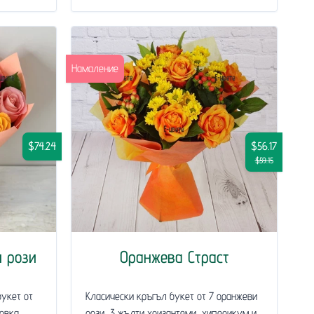
Намаление
$74.24
$56.17
$59.15
и рози
Оранжева Страст
букет от
Класически кръгъл букет от 7 оранжеви
овка,
рози, 3 жълти хризантеми, хиперикум и