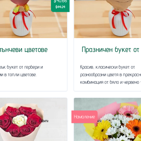
$40.66
$44.24
лънчеви цветове
Празничен букет от
рък букет от гербери и
Красив, класически букет от
и в топли цветове.
разнообразни цветя в прекрасн
комбинация от бяло и червено -.
Намаление