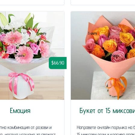
$66.90
Емоция
Букет от 15 миксов
пна комбинация от розови и
Направете онлайн поръчка на 
я, носеща усещане за свежест,
15 миксови рози и красива опак