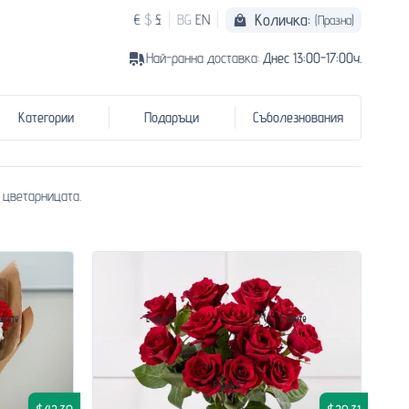
Количка:
€
$
£
BG
EN
(Празна)
Най-ранна доставка:
Днес 13:00-17:00ч.
Категории
Подаръци
Съболезнования
 цветарницата.