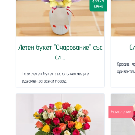
$34.79
$39.45
Летен букет "Очарование" със
С
сл...
Красив, я
хризантем
Този летен букет със слънчогледи е
идеален за всеки повод.
Намаление