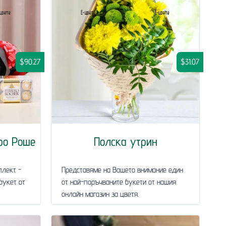
$90.27
$31.07
ро Роше
Полска утрин
плект -
Представяме на Вашето внимание един
букет от
от най-поръчваните букети от нашия
онлайн магазин за цветя.