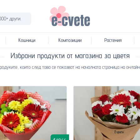
000+ други.
Кошници
Композиции
Растения
Избрани продукти от магазина за цветя
родуките, които след това се показват на началната страница на онлайн