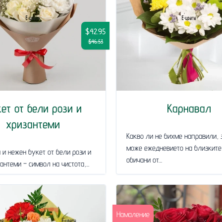
$42.95
$46.53
ет от бели рози и
Карнавал
хризантеми
Какво ли не бихме направили, 
може ежедневието на близките
 и нежен букет от бели рози и
обичани от...
антеми – символ на чистота,...
Намаление