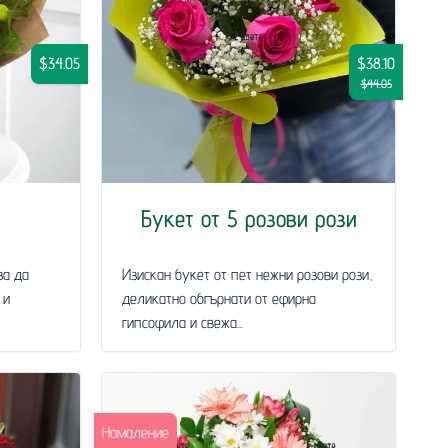
$34.05
$38.10
$44.05
Букет от 5 розови рози
за да
Изискан букет от пет нежни розови рози,
 и
деликатно обгърнати от ефирна
гипсофила и свежа...
Намаление