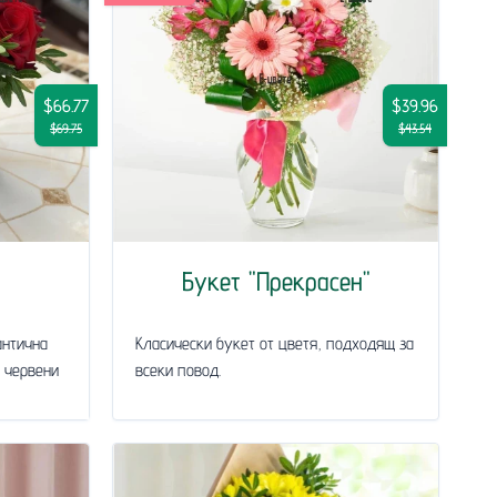
$66.77
$39.96
$69.75
$43.54
Букет "Прекрасен"
антична
Класически букет от цветя, подходящ за
9 червени
всеки повод.