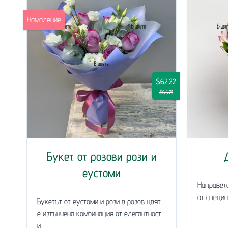
Намаление
$62.22
$65.21
Букет от розови рози и
еустоми
Направет
от специа
Букетът от еустоми и рози в розов цвят
е изтънчена комбинация от елегантност
и...