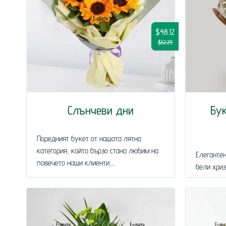
$48.12
$52.29
Слънчеви дни
Бук
Поредният букет от нашата лятна
категория, който бързо стана любим на
Елегантен
повечето наши клиенти,...
бели хриз