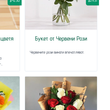
$42.30
$29.31
 цветя
Букет от Червени Рози
Червените рози винаги впечатляват.
а
..