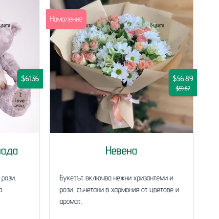
Намаление
$61.36
$56.89
$59.87
нада
Невена
 рози,
Букетът включва нежни хризантеми и
.
рози, съчетани в хармония от цветове и
аромат.