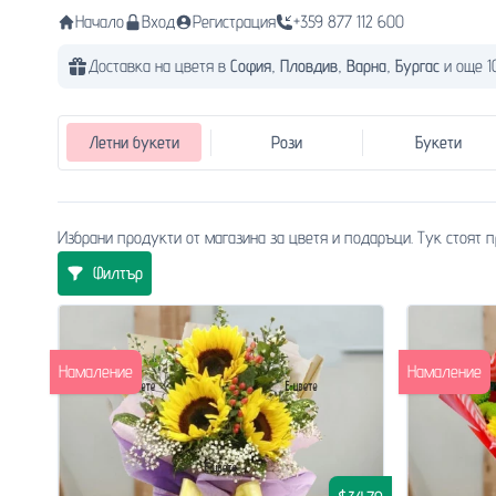
Начало
Вход
Регистрация
+359 877 112 600
Доставка на цветя в
София,
Пловдив,
Варна,
Бургас
и още 1
Летни букети
Рози
Букети
Избрани продукти от магазина за цветя и подаръци. Тук стоят п
Филтър
Намаление
Намаление