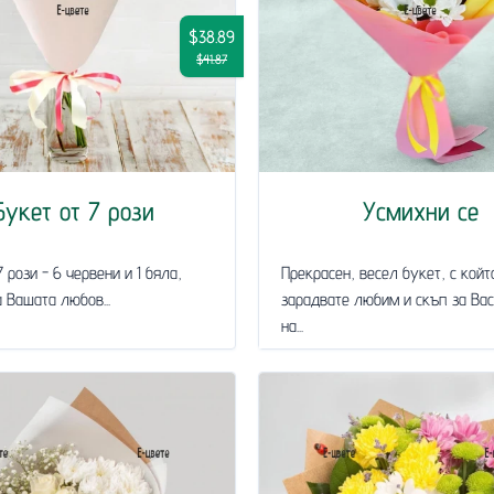
$38.89
$41.87
Букет от 7 рози
Усмихни се
7 рози - 6 червени и 1 бяла,
Прекрасен, весел букет, с койт
 Вашата любов...
зарадвате любим и скъп за Вас
на...