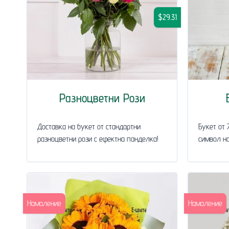
$29.31
Разноцветни Рози
Доставка на букет от стандартни
Букет от 
разноцветни рози с ефектна панделка!
символ на
Намаление
Намаление