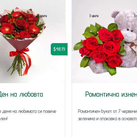
$48.19
Ден на любовта
Романтична изне
е деня на любимата си повече
Романтичен букет от 7 червени
лен!
зеленина и опаковка в основата