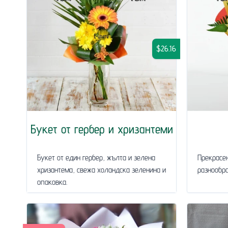
$26.16
Букет от гербер и хризантеми
Букет от един гербер, жълта и зелена
Прекрасен
хризантема, свежа холандска зеленина и
разнообра
опаковка.