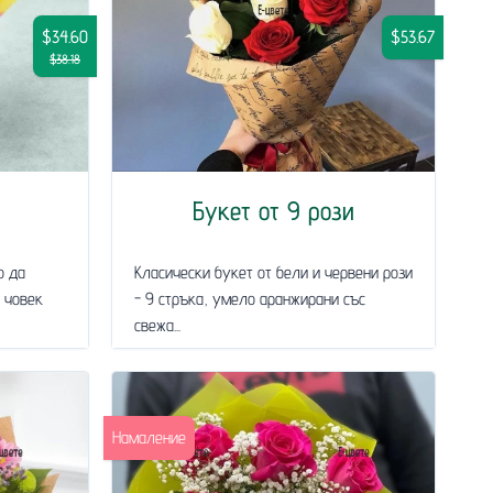
$34.60
$53.67
$38.18
Букет от 9 рози
о да
Класически букет от бели и червени рози
 човек
- 9 стръка, умело аранжирани със
свежа...
Намаление