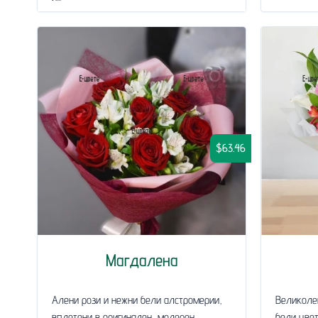
$63.46
Магдалена
Алени рози и нежни бели алстромерии,
Великоле
вплетени в оригинален, модерен
бели цвет