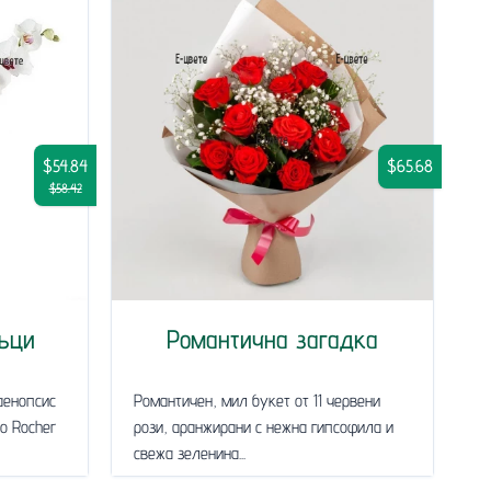
$54.84
$65.68
$58.42
ъци
Романтична загадка
аенопсис
Романтичен, мил букет от 11 червени
ro Rocher
рози, аранжирани с нежна гипсофила и
свежа зеленина...