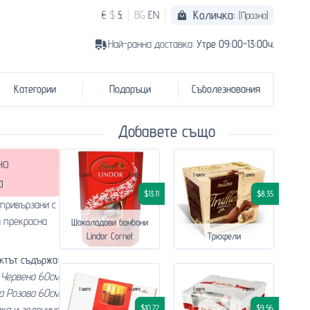
Количка:
€
$
£
BG
EN
(Празна)
Най-ранна доставка:
Утре 09:00-13:00ч.
Категории
Подаръци
Съболезнования
Добавете също
но
а
$13.11
$8.35
 привързани с
а прекрасна
Шоколадови бонбони
Lindor Cornet
Трюфели
ктът съдържа:
 Червена 60см
а Розова 60см
$10.72
$9.56
вка и зеленина