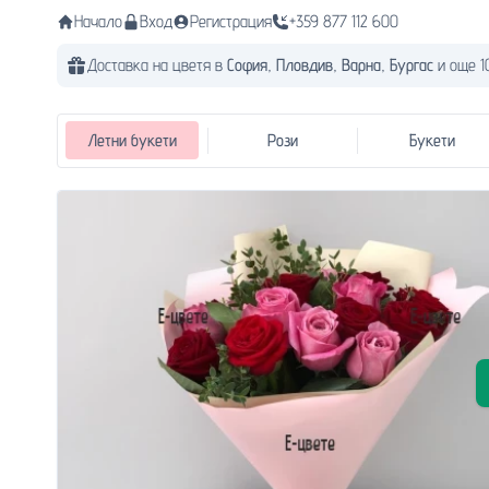
Начало
Вход
Регистрация
+359 877 112 600
Доставка на цветя в
София,
Пловдив,
Варна,
Бургас
и още 1
Летни букети
Рози
Букети