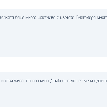
телката беше много щастлива с цветята. Благодаря много
и отзивчивостта на екипа /трябваше да се смени адреса