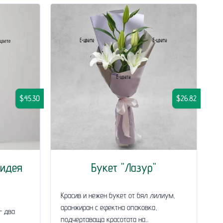
$45.30
$26.82
хидея
Букет "Лазур"
Красив и нежен букет от бял лилиум,
аранжиран с ефектна опаковка,
- два
подчертаваща красотата на...