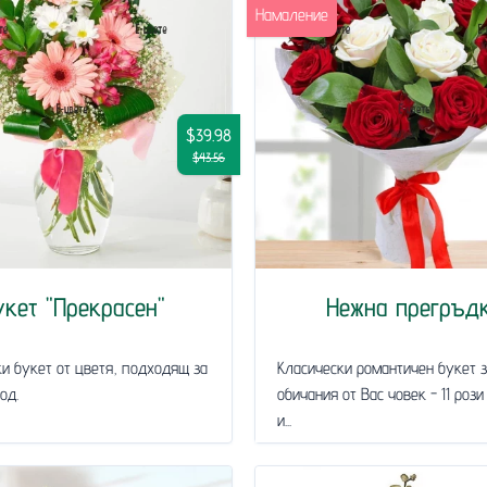
Намаление
$39.98
$43.56
укет "Прекрасен"
Нежна прегръд
и букет от цветя, подходящ за
Класически романтичен букет 
од.
обичания от Вас човек - 11 рози
и...