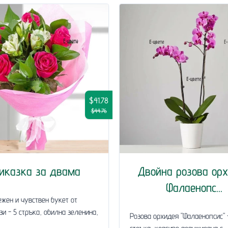
$41.78
$44.76
иказка за двама
Двойна розова ор
Фалаенопс...
ежен и чувствен букет от
зи - 5 стръка, обилна зеленина,
Розова орхидея "Фалаенопсис" 