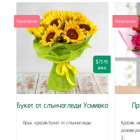
Намаление
Намаление
$73.45
$78.12
Букет от слънчогледи Усмивка
Пр
Ярък, красив букет от слънчогледи.
Красив, н
розови ро
2...