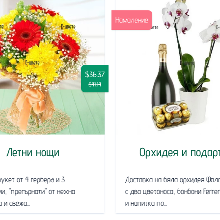
Намаление
$36.37
$41.14
Летни нощи
Орхидея и подар
укет от 4 герберa и 3
Доставка на бяла орхидея Фал
и, "прегърнати" от нежна
с два цветоноса, бонбони Ferre
 и свежа...
и напитка по...