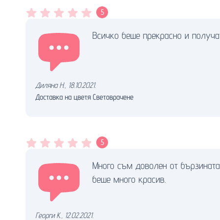
5
Всичко беше прекрасно и получа
Диляна Н.
,
18.10.2021.
Доставка на цветя Световрачене
5
Много съм доволен от бързината 
беше много красив.
Георги К.
,
12.02.2021.