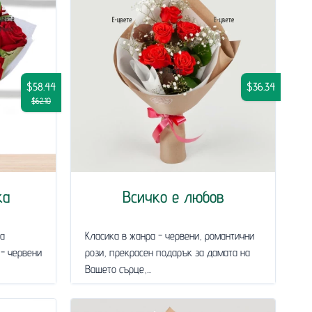
$58.44
$36.34
$62.10
ка
Всичко е любов
за
Класика в жанра - червени, романтични
 - червени
рози, прекрасен подарък за дамата на
Вашето сърце,...