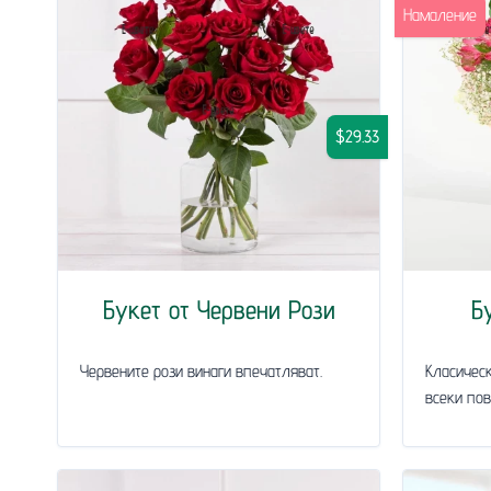
Намаление
$29.33
Букет от Червени Рози
Б
Червените рози винаги впечатляват.
Класическ
всеки пов