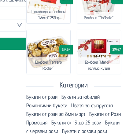
Шоколадови бонбони
"Merci" 250 g
Бонбони "Raffaello"
$14.34
$19.67
Бонбони "Ferrero
Бонбони "Merci" -
Rocher"
голяма кутия
Категории
Букети от рози
Букети за юбилей
Романтични букети
Цветя за съпругата
Букети от рози за 8ми март
Букети от Рози
Промоция
Букети от 13 до 25 рози
Букети
с червени рози
Букети с розови рози