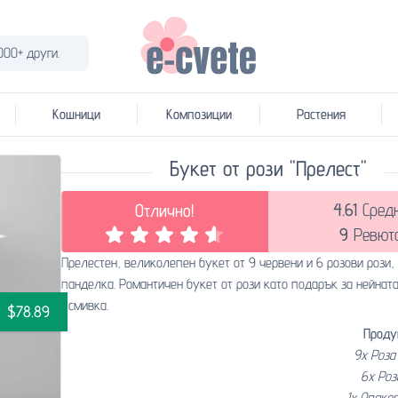
000+ други.
Кошници
Композиции
Растения
Букет от рози "Прелест"
4.61
Сред
Отлично!
9
Ревют
Прелестен, великолепен букет от 9 червени и 6 розови рози,
панделка. Романтичен букет от рози като подарък за нейнат
усмивка.
$78.89
Проду
9x Роза
6x Роз
1x Опако