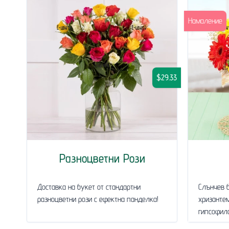
Намаление
$29.33
Разноцветни Рози
Доставка на букет от стандартни
Слънчев б
разноцветни рози с ефектна панделка!
хризантем
гипсофила