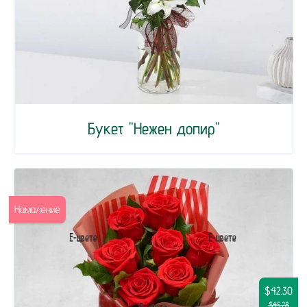
Букет "Нежен допир"
Намаление
$42.30
$45.28