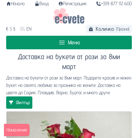
Начало
Вход
Регистрация
+359 877 112 600
Количка:
€
$
£
BG
EN
(Празна)
Меню
Доставка на букети от рози за 8ми
март
Доставка на букети от рози за 8ми март. Подарете красив и нежен
букет на своята любима за празника на жените. Доставка на
цветя до София, Пловдив, Варна, Бургас и много други.
Филтър
Намаление