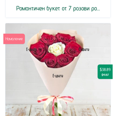
Романтичен букет от 7 розови ро...
Намаление
$38.89
$41.87