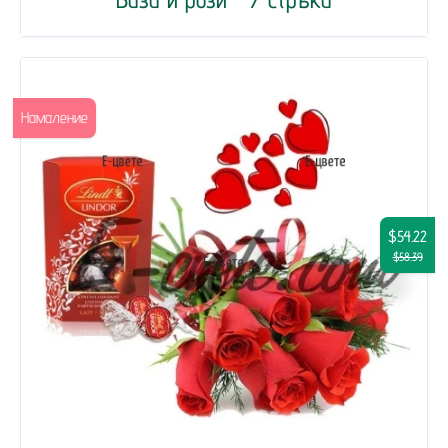
Намаление
$54.22
$58.39