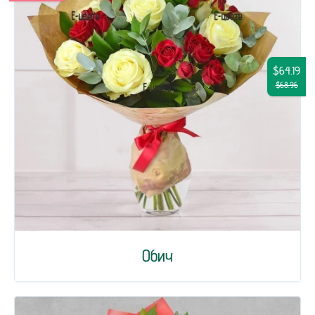
$64.19
$68.96
Обич