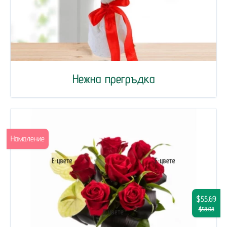
Нежна прегръдка
Намаление
$55.69
$58.08