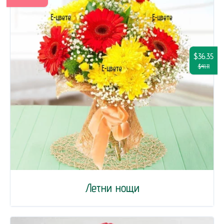
$36.35
$41.11
Летни нощи