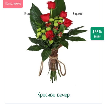
Намаление
$48.16
$52.33
Красива вечер