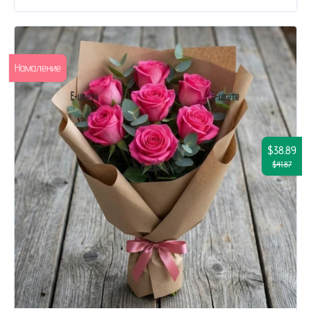
Намаление
$38.89
$41.87