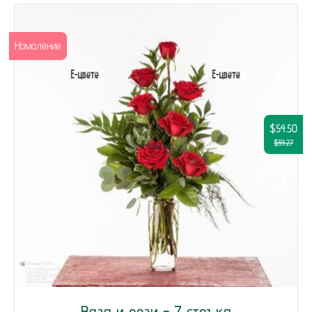
Намаление
$54.50
$59.27
Ваза и рози - 7 стръка