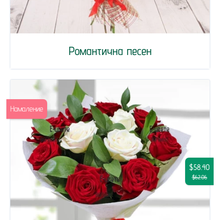
Романтична песен
Намаление
$58.40
$62.06