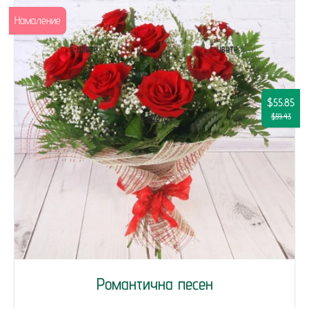
Намаление
$55.85
$59.43
Романтична песен