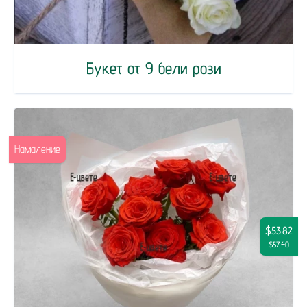
Букет от 9 бели рози
Намаление
$53.82
$57.40