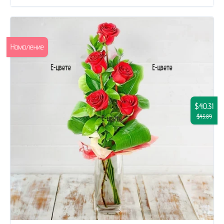
Намаление
$40.31
$43.89