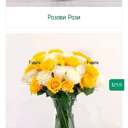
Розови Рози
$29.31