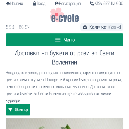
Начало
Вход
Регистрация
+359 877 112 600
Количка:
€
$
£
BG
EN
(Празна)
Меню
Доставка на букети от рози за Свети
Валентин
Направете изненада на своята половинка с ефектна доставка на
цветя с личен куриер. Подарете й красив букет от ароматни рози,
нежно обгърнати от свежа холандска зеленина. Доставката на
цветя и букети за Свети Валентин ще се извършва от лични
куриери
Филтър