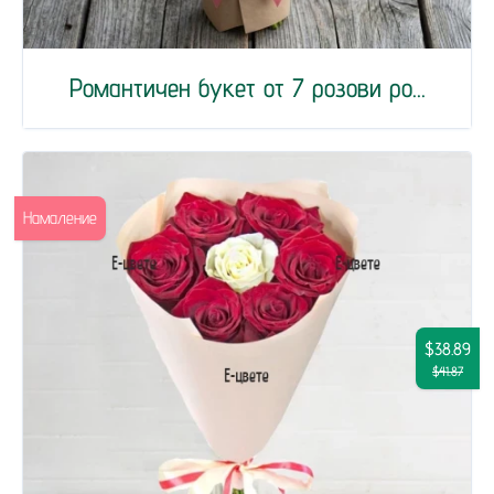
Романтичен букет от 7 розови ро...
Намаление
$38.89
$41.87