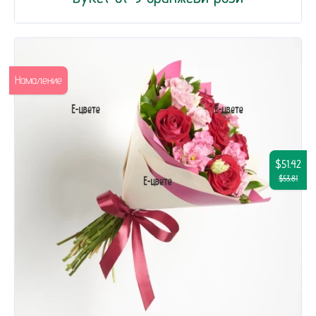
Намаление
$51.42
$53.81