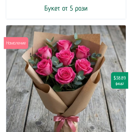
Букет от 5 рози
Намаление
$38.89
$41.87