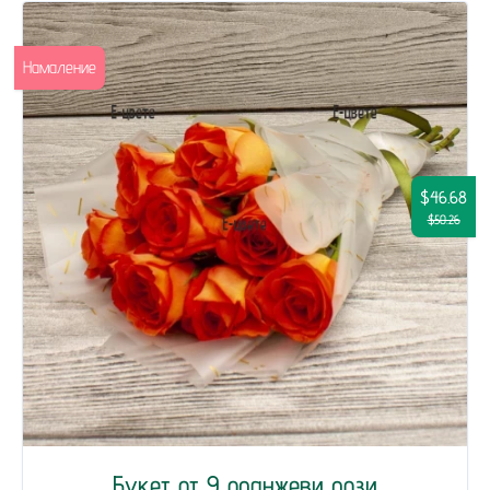
Намаление
$46.68
$50.26
Букет от 9 оранжеви рози