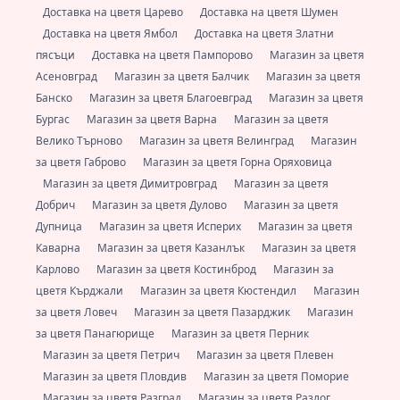
Доставка на цветя Царево
Доставка на цветя Шумен
Доставка на цветя Ямбол
Доставка на цветя Златни
пясъци
Доставка на цветя Пампорово
Магазин за цветя
Асеновград
Магазин за цветя Балчик
Магазин за цветя
Банско
Магазин за цветя Благоевград
Магазин за цветя
Бургас
Магазин за цветя Варна
Магазин за цветя
Велико Търново
Магазин за цветя Велинград
Магазин
за цветя Габрово
Магазин за цветя Горна Оряховица
Магазин за цветя Димитровград
Магазин за цветя
Добрич
Магазин за цветя Дулово
Магазин за цветя
Дупница
Магазин за цветя Исперих
Магазин за цветя
Каварна
Магазин за цветя Казанлък
Магазин за цветя
Карлово
Магазин за цветя Костинброд
Магазин за
цветя Кърджали
Магазин за цветя Кюстендил
Магазин
за цветя Ловеч
Магазин за цветя Пазарджик
Магазин
за цветя Панагюрище
Магазин за цветя Перник
Магазин за цветя Петрич
Магазин за цветя Плевен
Магазин за цветя Пловдив
Магазин за цветя Поморие
Магазин за цветя Разград
Магазин за цветя Разлог