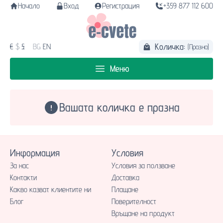
Начало
Вход
Регистрация
+359 877 112 600
Количка:
€
$
£
BG
EN
(Празна)
Меню
Вашата количка е празна
Информация
Условия
За нас
Условия за ползване
Контакти
Доставка
Какво казват клиентите ни
Плащане
Блог
Поверителност
Връщане на продукт