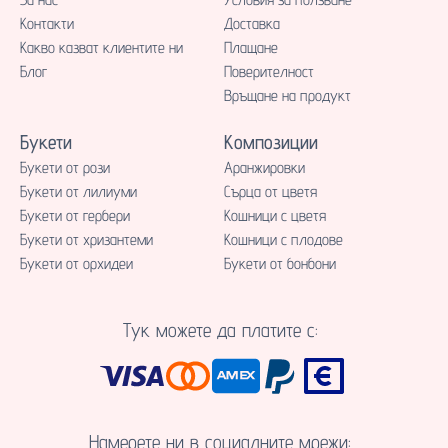
Контакти
Доставка
Какво казват клиентите ни
Плащане
Блог
Поверителност
Връщане на продукт
Букети
Композиции
Букети от рози
Аранжировки
Букети от лилиуми
Сърца от цветя
Букети от гербери
Кошници с цветя
Букети от хризантеми
Кошници с плодове
Букети от орхидеи
Букети от бонбони
Тук можете да платите с:
Намерете ни в социалните мрежи: