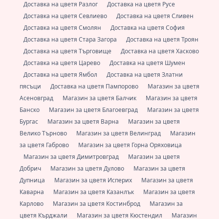
Доставка на цветя Разлог
Доставка на цветя Русе
Доставка на цветя Севлиево
Доставка на цветя Сливен
Доставка на цветя Смолян
Доставка на цветя София
Доставка на цветя Стара Загора
Доставка на цветя Троян
Доставка на цветя Търговище
Доставка на цветя Хасково
Доставка на цветя Царево
Доставка на цветя Шумен
Доставка на цветя Ямбол
Доставка на цветя Златни
пясъци
Доставка на цветя Пампорово
Магазин за цветя
Асеновград
Магазин за цветя Балчик
Магазин за цветя
Банско
Магазин за цветя Благоевград
Магазин за цветя
Бургас
Магазин за цветя Варна
Магазин за цветя
Велико Търново
Магазин за цветя Велинград
Магазин
за цветя Габрово
Магазин за цветя Горна Оряховица
Магазин за цветя Димитровград
Магазин за цветя
Добрич
Магазин за цветя Дулово
Магазин за цветя
Дупница
Магазин за цветя Исперих
Магазин за цветя
Каварна
Магазин за цветя Казанлък
Магазин за цветя
Карлово
Магазин за цветя Костинброд
Магазин за
цветя Кърджали
Магазин за цветя Кюстендил
Магазин