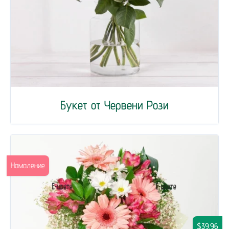
Букет от Червени Рози
Намаление
$39.96