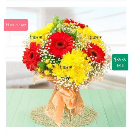
Намаление
$36.35
$41.11