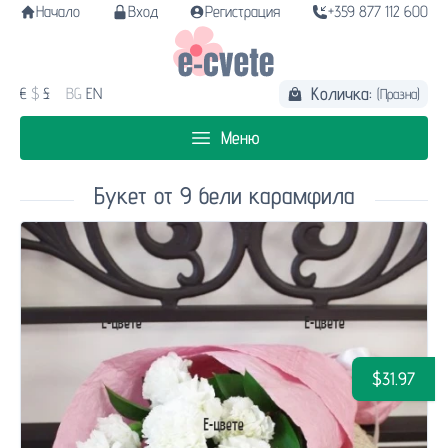
Начало
Вход
Регистрация
+359 877 112 600
Количка:
€
$
£
BG
EN
(Празна)
Меню
Букет от 9 бели карамфила
$31.97