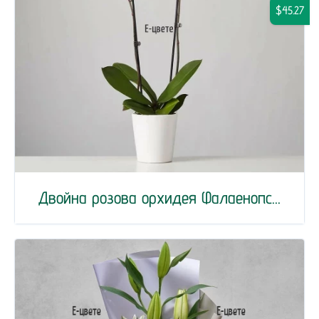
$45.27
Двойна розова орхидея Фалаенопс...