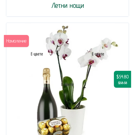
Летни нощи
Намаление
$54.80
$58.38