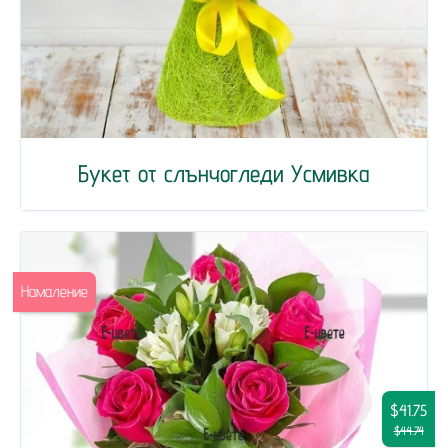
Букет от слънчогледи Усмивка
Намаление
$41.75
$44.74