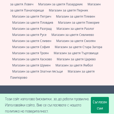
за цветя Ловеч
Магазин за цветя Пазарджик
Магазин
за цветя Панагюрище
Магазин за цветя Перник
Магазин за цветя Петрич
Магазин за цветя Плевен
Магазин за цветя Пловдив
Магазин за цветя Поморие
Магазин за цветя Разград
Магазин за цветя Разлог
Магазин за цветя Русе
Магазин за цветя Севлиево
Магазин за цветя Сливен
Магазин за цветя Смолян
Магазин за цветя София
Магазин за цветя Стара Загора
Магазин за цветя Троян
Магазин за цветя Търговище
Магазин за цветя Хасково
Магазин за цветя Царево
Магазин за цветя Шумен
Магазин за цветя Ямбол
Магазин за цветя Златни пясъци
Магазин за цветя
Пампорово
Е-цвете - Онлайн магазин за доставка на цветя за цяла България.
Този сайт използва бисквитки, за да работи правилно.
Винаги свежи цветя от локални флористи.
+359 (0) 877 112 600
Съгласен
support@e-cvete.com
| Всички права запазени © |
НетПартнерс
Използвайки сайта, Вие се съгласявате с нашата
ООД
® 2026 A posse ad esse.
съм
политика на поверителност.