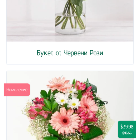
Букет от Червени Рози
Намаление
$39.98
$43.56