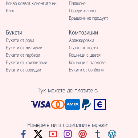
Какво казват клиентите ни
Плащане
Блог
Поверителност
Връщане на продукт
Букети
Композиции
Букети от рози
Аранжировки
Букети от лилиуми
Сърца от цветя
Букети от гербери
Кошници с цветя
Букети от хризантеми
Кошници с плодове
Букети от орхидеи
Букети от бонбони
Тук можете да платите с:
Намерете ни в социалните мрежи: