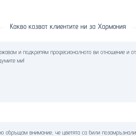
Какво казват клиентите ни за Хармония
важавам и подкрепям професионалното ви отношение и о
думите ми!
ено обръщам внимание, че цветята са били позамръзнали