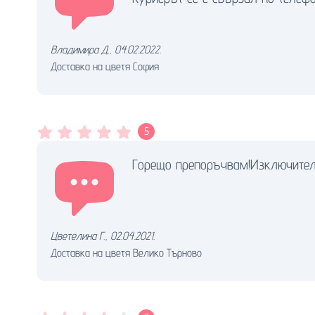
Владимира Д.
,
04.02.2022.
Доставка на цветя София
5
Горещо препоръчвам!Изключителн
Цветелина Г.
,
02.04.2021.
Доставка на цветя Велико Търново