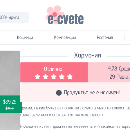
000+ други.
Кошници
Композиции
Растения
Хармония
4.78
Сред
Отлично!
29
Ревют
Продуктът не е наличен!
$39.25
Красив, нежен букет от пролетни лалета в мека тоналност, 
$41.58
свежа зеленина и опаковка от няколко пласта.
Възможна е лека промяна на зеленината и опаковката споре