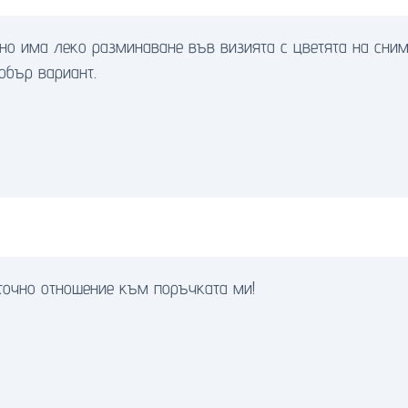
но има леко разминаване във визията с цветята на снимк
обър вариант.
точно отношение към поръчката ми!