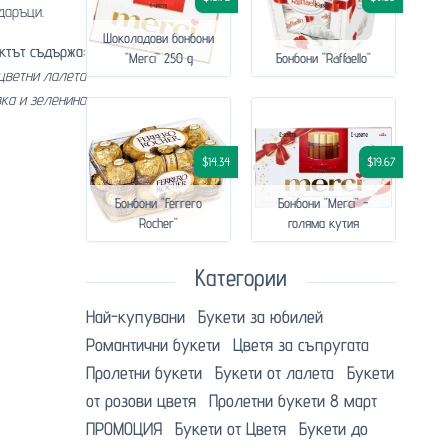
даръци.
Шоколадови бонбони
ктът съдържа:
"Merci" 250 g
Бонбони "Raffaello"
оцветни лалета
вка и зеленина
$14.34
$19.67
Бонбони "Ferrero
Бонбони "Merci" -
Rocher"
голяма кутия
Категории
Най-купувани
Букети за юбилей
Романтични букети
Цветя за съпругата
Пролетни букети
Букети от лалета
Букети
от розови цветя
Пролетни букети 8 март
ПРОМОЦИЯ
Букети от Цветя
Букети до