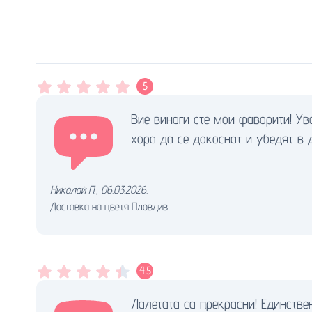
5
Вие винаги сте мои фаворити! У
хора да се докоснат и убедят в 
Николай П.
,
06.03.2026.
Доставка на цветя Пловдив
4.5
Лалетата са прекрасни! Единств