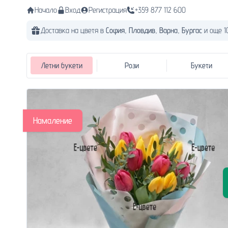
Начало
Вход
Регистрация
+359 877 112 600
Доставка на цветя в
София,
Пловдив,
Варна,
Бургас
и още 1
Летни букети
Рози
Букети
Намаление