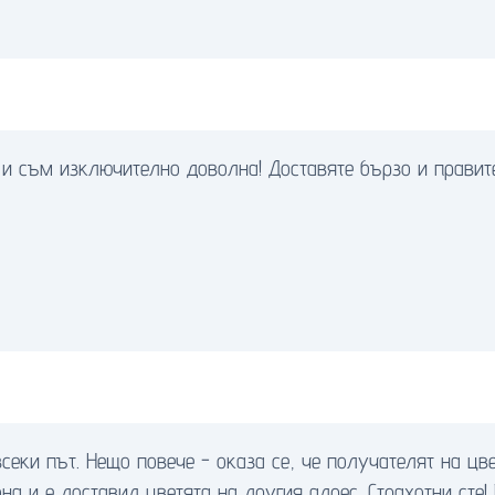
 и съм изключително доволна! Доставяте бързо и правит
всеки път. Нещо повече - оказа се, че получателят на цве
на и е доставил цветята на другия адрес. Страхотни сте!