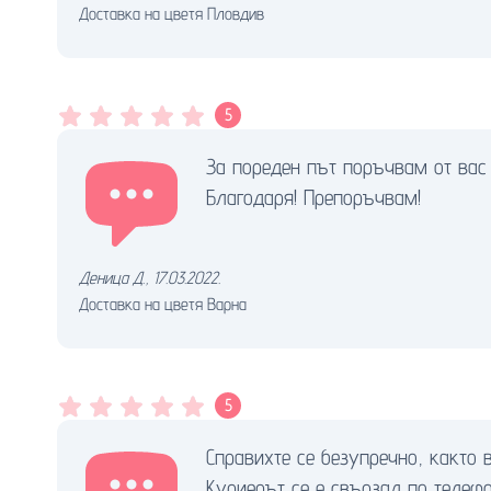
Доставка на цветя Пловдив
5
За пореден път поръчвам от вас
Благодаря! Препоръчвам!
Деница Д.
,
17.03.2022.
Доставка на цветя Варна
5
Справихте се безупречно, както 
Куриерът се е свързал по телефо