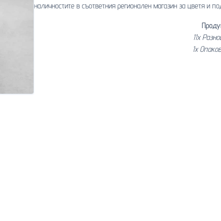
наличностите в съответния регионален магазин за цветя и по
Проду
11x Разн
1x Опако