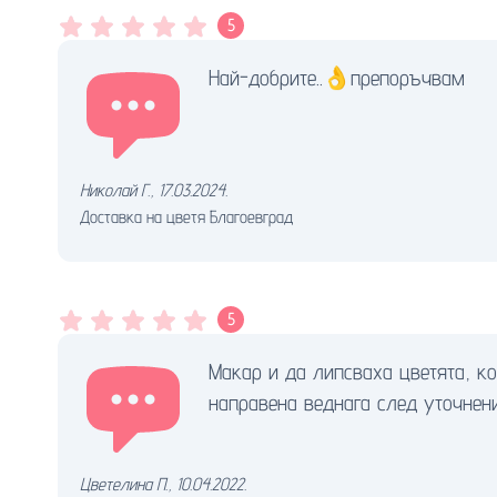
5
Най-добрите..👌препоръчвам
Николай Г.
,
17.03.2024.
Доставка на цветя Благоевград
5
Макар и да липсваха цветята, к
направена веднага след уточнени
Цветелина П.
,
10.04.2022.