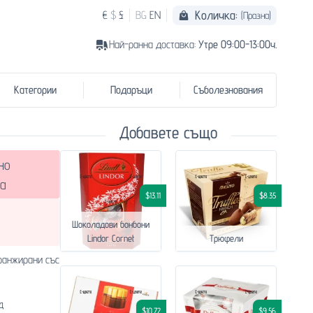
Количка:
€
$
£
BG
EN
(Празна)
Най-ранна доставка:
Утре 09:00-13:00ч.
Категории
Подаръци
Съболезнования
Добавете също
но
а
$13.11
$8.35
Шоколадови бонбони
Lindor Cornet
Трюфели
аранжирани със
д
$10.72
$9.56