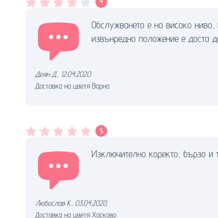
4
Обслужването е на високо ниво, 
извънредно положение е доста д
Деян Д.
,
12.04.2020.
Доставка на цветя Варна
5
Изключително коректо, бързо и 
Любослав К.
,
03.04.2020.
Доставка на цветя Хасково