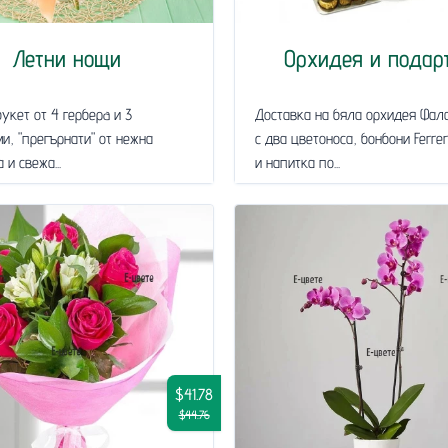
Летни нощи
Орхидея и подар
укет от 4 герберa и 3
Доставка на бяла орхидея Фал
и, "прегърнати" от нежна
с два цветоноса, бонбони Ferre
 и свежа...
и напитка по...
$41.78
$44.76