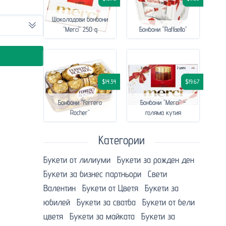
Шоколадови бонбони
"Merci" 250 g
Бонбони "Raffaello"
$14.34
$19.67
Бонбони "Ferrero
Бонбони "Merci" -
Rocher"
голяма кутия
Категории
Букети от лилиуми
Букети за рожден ден
Букети за бизнес партньори
Свети
Валентин
Букети от Цветя
Букети за
юбилей
Букети за сватба
Букети от бели
цветя
Букети за майката
Букети за