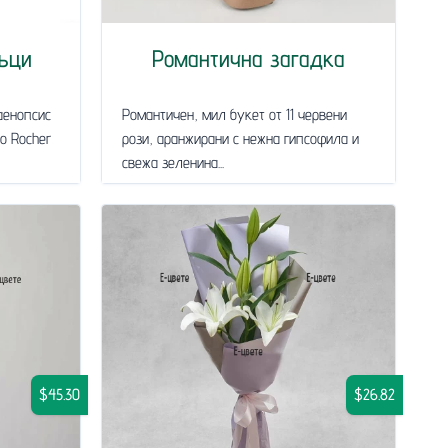
ъци
Романтична загадка
аенопсис
Романтичен, мил букет от 11 червени
ro Rocher
рози, аранжирани с нежна гипсофила и
свежа зеленина...
$45.30
$26.82