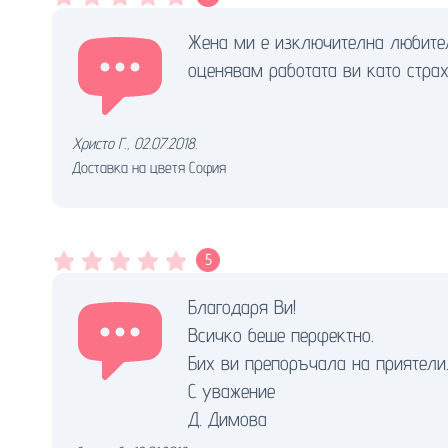
Жена ми е изключителна любителк
оценявам работата ви като страх
Христо Г.
,
02.07.2018.
Доставка на цветя София
5
Благодаря Ви!
Всичко беше перфектно.
Бих ви препоръчала на приятели
С уважение
Д. Димова