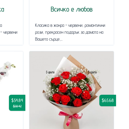
ка
Всичко е любов
за
Класика в жанра - червени, романтични
 - червени
рози, прекрасен подарък за дамата на
Вашето сърце,...
$54.84
$65.68
$58.42