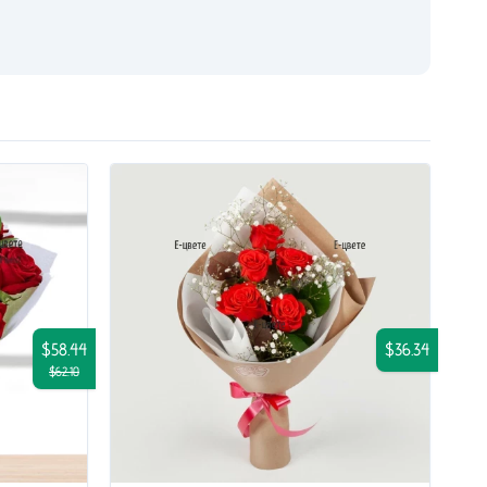
$58.44
$36.34
$62.10