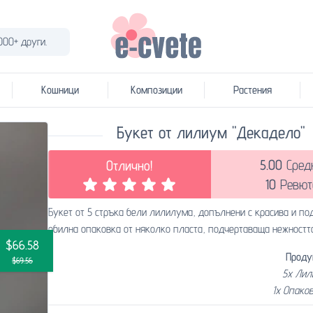
000+ други.
Кошници
Композиции
Растения
Букет от лилиум "Декадело"
5.00
Сред
Отлично!
10
Ревют
Букет от 5 стръка бели лилилума, допълнени с красива и по
обилна опаковка от няколко пласта, подчертаваща нежността
$66.58
Проду
$69.56
5x Лил
1x Опако