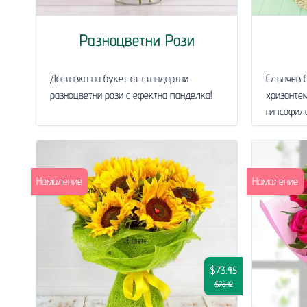
Разноцветни Рози
Доставка на букет от стандартни
Слънчев б
разноцветни рози с ефектна панделка!
хризантем
гипсофила
Намаление
Намаление
$73.45
$78.12