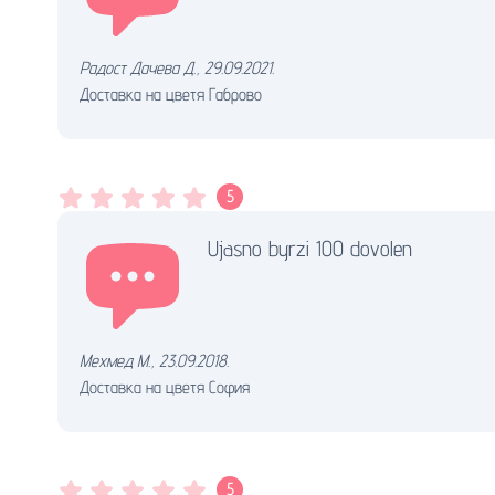
Радост Дачева Д.
,
29.09.2021.
Доставка на цветя Габрово
5
Ujasno byrzi 100 dovolen
Мехмед М.
,
23.09.2018.
Доставка на цветя София
5