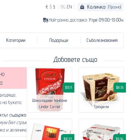
Количка:
€
$
£
BG
EN
(Празна)
Най-ранна доставка:
Утре 09:00-13:00ч.
Категории
Подаръци
Съболезнования
Добавете също
но
а
$13.11
$8.35
дходяща,
Шоколадови бонбони
 на букета.
Lindor Cornet
Трюфели
ктът съдържа:
иум Бял стрък
вка и зеленина
$10.72
$9.56