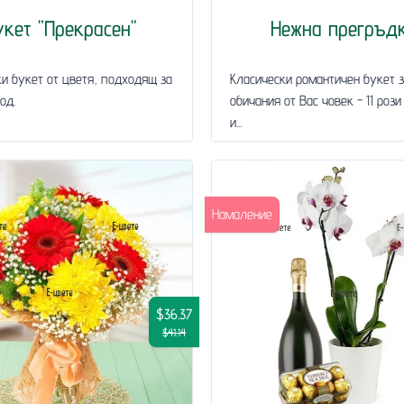
укет "Прекрасен"
Нежна прегръд
и букет от цветя, подходящ за
Класически романтичен букет 
од.
обичания от Вас човек - 11 рози
и...
Намаление
$36.37
$41.14