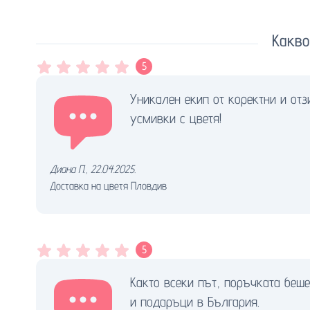
Какво
5
Уникален екип от коректни и отз
усмивки с цветя!
Диана П.
,
22.04.2025.
Доставка на цветя Пловдив
5
Както всеки път, поръчката беше
и подаръци в България.