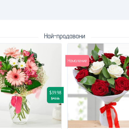
Най-продавани
Намаление
$39.98
$43.56