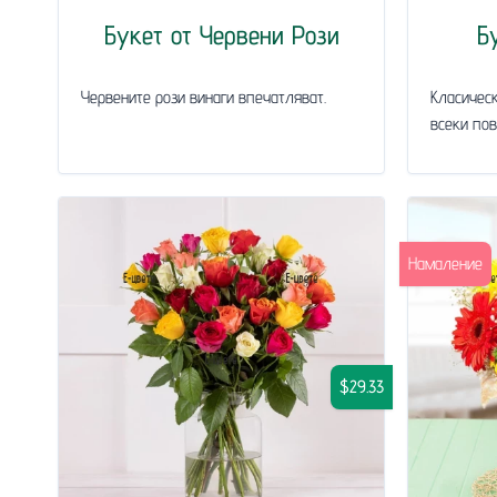
Букет от Червени Рози
Б
Червените рози винаги впечатляват.
Класическ
всеки пов
Намаление
$29.33