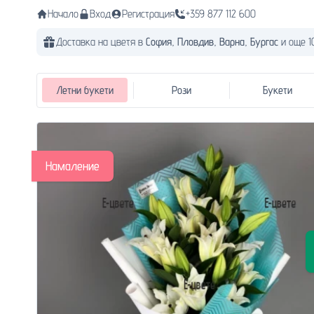
Начало
Вход
Регистрация
+359 877 112 600
Доставка на цветя в
София,
Пловдив,
Варна,
Бургас
и още 1
Летни букети
Рози
Букети
Намаление