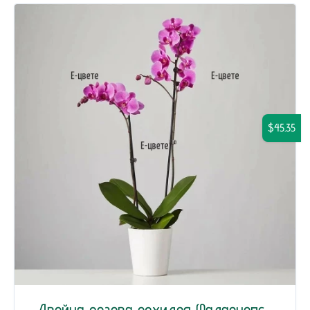
$45.35
Двойна розова орхидея Фалаенопс...