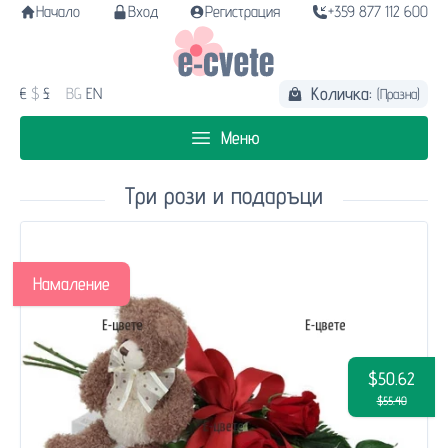
Начало
Вход
Регистрация
+359 877 112 600
Количка:
€
$
£
BG
EN
(Празна)
Меню
Три рози и подаръци
Намаление
$50.62
$55.40