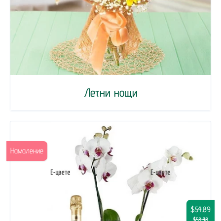
Летни нощи
Намаление
$54.89
$58.48