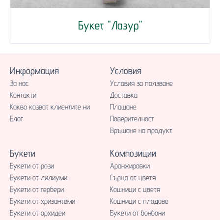
Букет "Лазур"
Информация
Условия
За нас
Условия за ползване
Контакти
Доставка
Какво казват клиентите ни
Плащане
Блог
Поверителност
Връщане на продукт
Букети
Композиции
Букети от рози
Аранжировки
Букети от лилиуми
Сърца от цветя
Букети от гербери
Кошници с цветя
Букети от хризантеми
Кошници с плодове
Букети от орхидеи
Букети от бонбони