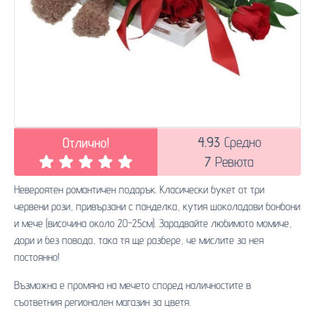
4.93
Средно
Отлично!
7
Ревюта
Невероятен романтичен подарък. Класически букет от три
червени рози, привързани с панделка, кутия шоколадови бонбони
и мече (височина около 20-25см). Зарадвайте любимото момиче,
дори и без повода, така тя ще разбере, че мислите за нея
постоянно!
Възможна е промяна на мечето според наличностите в
съответния регионален магазин за цветя.