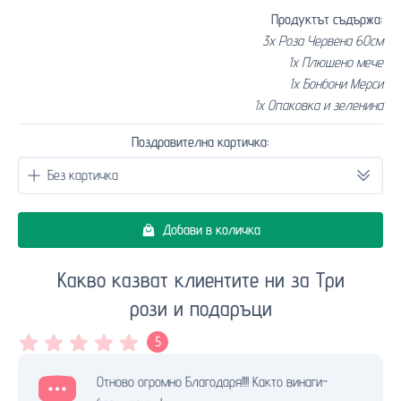
Продуктът съдържа:
3x Роза Червена 60см
1x Плюшено мече
1x Бонбони Мерси
1x Опаковка и зеленина
Поздравителна картичка:
Добави в количка
Какво казват клиентите ни за Три
рози и подаръци
5
Отново огромно Благодаря!!!! Както винаги-