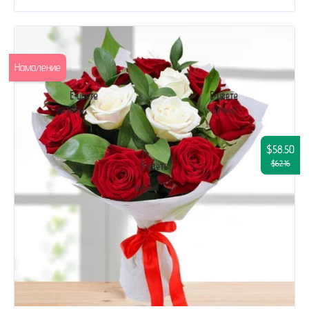
Намаление
$58.50
$62.16