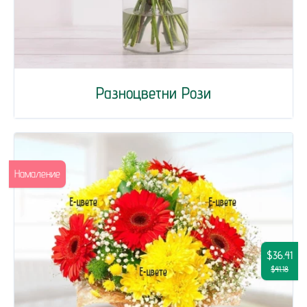
Разноцветни Рози
Намаление
$36.41
$41.18