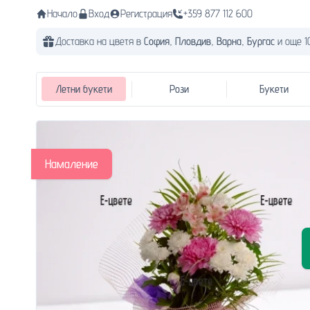
Начало
Вход
Регистрация
+359 877 112 600
Доставка на цветя в
София,
Пловдив,
Варна,
Бургас
и още 1
Летни букети
Рози
Букети
Намаление