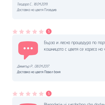
Теодора С.
,
18.04.2019.
Доставка на цветя Пловдив
5
Бърза и лесна процедура по пор
кошницата с цветя се хареса на 
Димитър Р.
,
08.04.2017.
Доставка на цветя Павел баня
5
Blagodarja vi sardechno,che dostavj