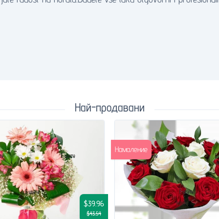
Най-продавани
Намаление
$39.96
$43.54