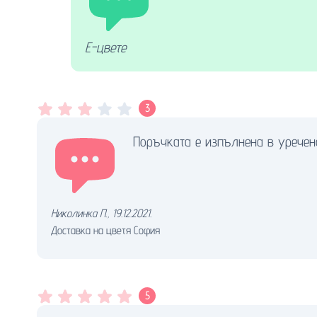
Е-цвете
3
Поръчката е изпълнена в уречен
Николинка П.
,
19.12.2021.
Доставка на цветя София
5