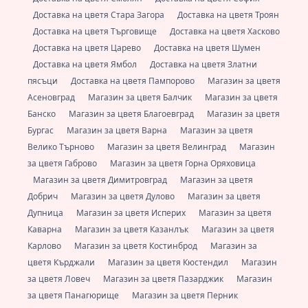
Доставка на цветя Стара Загора
Доставка на цветя Троян
Доставка на цветя Търговище
Доставка на цветя Хасково
Доставка на цветя Царево
Доставка на цветя Шумен
Доставка на цветя Ямбол
Доставка на цветя Златни
пясъци
Доставка на цветя Пампорово
Магазин за цветя
Асеновград
Магазин за цветя Балчик
Магазин за цветя
Банско
Магазин за цветя Благоевград
Магазин за цветя
Бургас
Магазин за цветя Варна
Магазин за цветя
Велико Търново
Магазин за цветя Велинград
Магазин
за цветя Габрово
Магазин за цветя Горна Оряховица
Магазин за цветя Димитровград
Магазин за цветя
Добрич
Магазин за цветя Дулово
Магазин за цветя
Дупница
Магазин за цветя Исперих
Магазин за цветя
Каварна
Магазин за цветя Казанлък
Магазин за цветя
Карлово
Магазин за цветя Костинброд
Магазин за
цветя Кърджали
Магазин за цветя Кюстендил
Магазин
за цветя Ловеч
Магазин за цветя Пазарджик
Магазин
за цветя Панагюрище
Магазин за цветя Перник