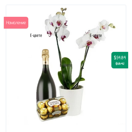
Намаление
$54.84
$58.42