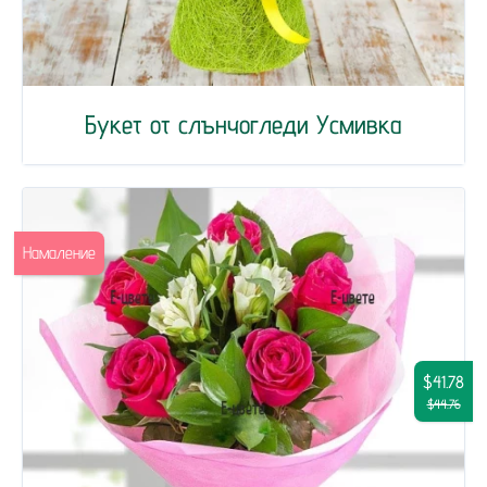
Букет от слънчогледи Усмивка
Намаление
$41.78
$44.76