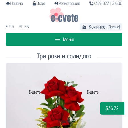
Начало
Вход
Регистрация
+359 877 112 600
Количка:
€
$
£
BG
EN
(Празна)
Меню
Три рози и солидаго
$36.72