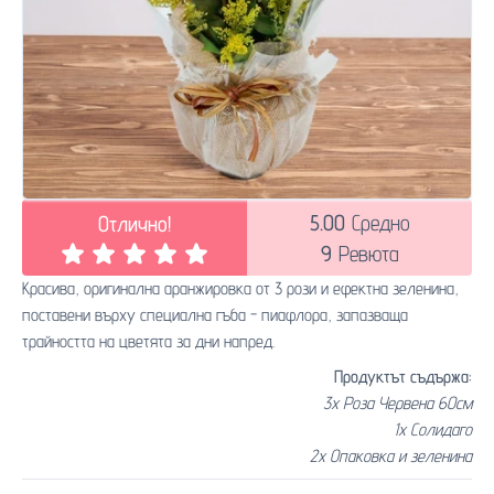
5.00
Средно
Отлично!
9
Ревюта
Красива, оригинална аранжировка от 3 рози и ефектна зеленина,
поставени върху специална гъба - пиафлора, запазваща
трайността на цветята за дни напред.
Продуктът съдържа:
3x Роза Червена 60см
1x Солидаго
2x Опаковка и зеленина