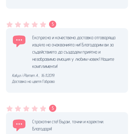
5
Експресна и качествена доставка отговаряща
изцяло на очакванията ни! Благодарим ви за
съдействието да създадем приятна и
незабравима емоция у любим човек! Нашите
комплименти!
Katya i Plamen A.
,
16.11.2019.
Доставка на цветя Габрово
5
Страхотни сте! Бързи, точни и коректни.
Благодаря!