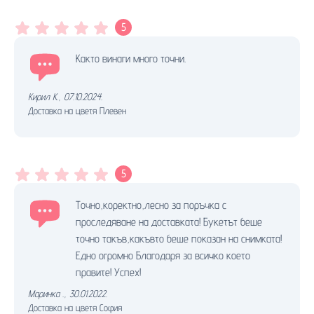
5
Както винаги много точни.
Кирил К.
,
07.10.2024.
Доставка на цветя Плевен
5
Точно,коректно,лесно за поръчка с
проследяване на доставката! Букетът беше
точно такъв,какъвто беше показан на снимката!
Едно огромно Благодаря за всичко което
правите! Успех!
Маринка .
,
30.01.2022.
Доставка на цветя София