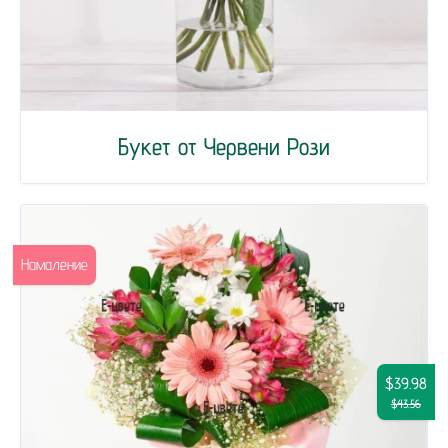
Букет от Червени Рози
Намаление
$39.98
$43.56