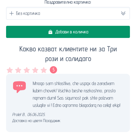
Поздравителна картичка:
Добави в количка
Какво казват клиентите ни за Три
рози и солидаго
5
Mnogo sam shtastliva, che uspqx da zaradvam
liubim chovek! Vsichko beshe razkoshno, prosto
nqmam dumi! Sas sigurnost pak shte polzvam
uslugite vi ! Edno ogromno blagodarq na celiqt ekip!
Prolet B.
,
06.06.2025.
Доставка на цветя Пазарджик