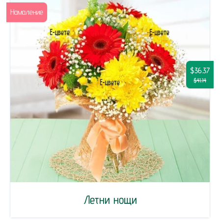
Намаление
$36.37
$41.14
Летни нощи