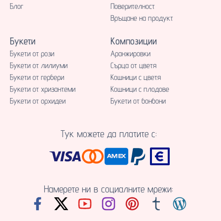
Блог
Поверителност
Връщане на продукт
Букети
Композиции
Букети от рози
Аранжировки
Букети от лилиуми
Сърца от цветя
Букети от гербери
Кошници с цветя
Букети от хризантеми
Кошници с плодове
Букети от орхидеи
Букети от бонбони
Тук можете да платите с:
Намерете ни в социалните мрежи: