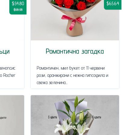
$54.80
$65.64
$58.38
ъци
Романтична загадка
аенопсис
Романтичен, мил букет от 11 червени
ro Rocher
рози, аранжирани с нежна гипсофила и
свежа зеленина...