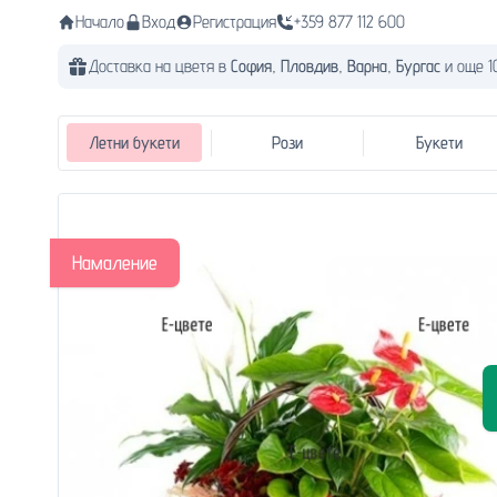
Начало
Вход
Регистрация
+359 877 112 600
Доставка на цветя в
София,
Пловдив,
Варна,
Бургас
и още 1
Летни букети
Рози
Букети
Намаление