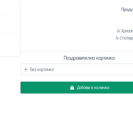
Проду
1x Хриза
1x Спатиф
Поздравителна картичка:
Добави в количка