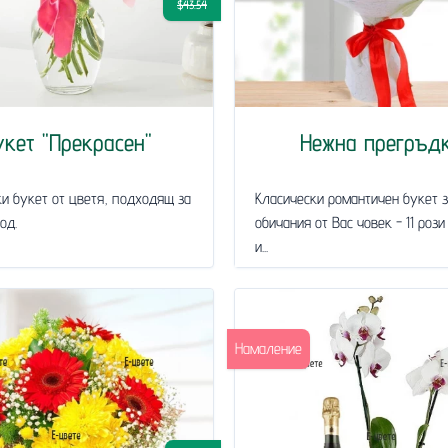
$43.54
укет "Прекрасен"
Нежна прегръд
и букет от цветя, подходящ за
Класически романтичен букет 
од.
обичания от Вас човек - 11 рози
и...
Намаление