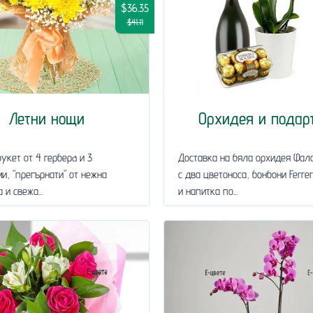
$36.35
$41.11
Летни нощи
Орхидея и подар
укет от 4 герберa и 3
Доставка на бяла орхидея Фал
и, "прегърнати" от нежна
с два цветоноса, бонбони Ferre
 и свежа...
и напитка по...