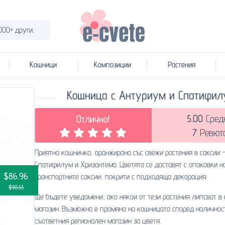
000+ други.
Кошници
Композиции
Растения
Кошница с Антуриум и Спатифи
5.00
Сред
Отлично!
7
Ревют
Приятна кошничка, аранжирана със свежи растения в саксии 
Спатифилум и Хризантема . Цветята се доставят с опаковки н
$86.96
транспортните саксии, покрити с подходяща декорация.
$90.53
Ще бъдете уведомени, ако някои от тези растения липсват в
магазин. Възможна е промяна на кошницата според наличнос
съответния регионален магазин за цветя.