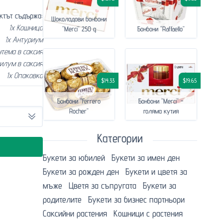
ктът съдържа:
Шоколадови бонбони
1x Кошница
"Merci" 250 g
Бонбони "Raffaello"
1x Антуриум
нтема в саксия
илум в саксия
1x Опаковка
$14.33
$19.65
Бонбони "Ferrero
Бонбони "Merci" -
Rocher"
голяма кутия
Категории
Букети за юбилей
Букети за имен ден
Букети за рожден ден
Букети и цветя за
мъже
Цветя за съпругата
Букети за
родителите
Букети за бизнес партньори
Саксийни растения
Кошници с растения