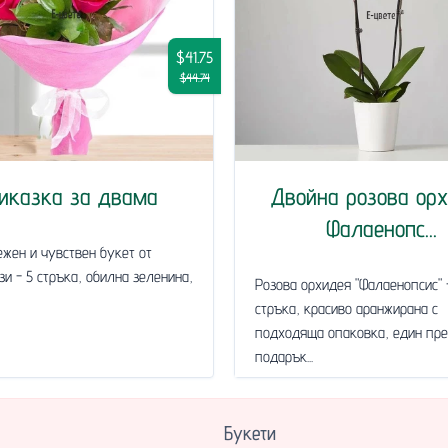
$41.75
$44.74
иказка за двама
Двойна розова ор
Фалаенопс...
ежен и чувствен букет от
зи - 5 стръка, обилна зеленина,
Розова орхидея "Фалаенопсис" 
стръка, красиво аранжирана с
подходяща опаковка, един пре
подарък...
Букети