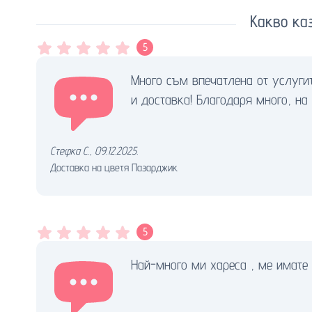
Какво ка
5
Много съм впечатлена от услуги
и доставка! Благодаря много, на
Стефка С.
,
09.12.2025.
Доставка на цветя Пазарджик
5
Най-много ми хареса , ме имате