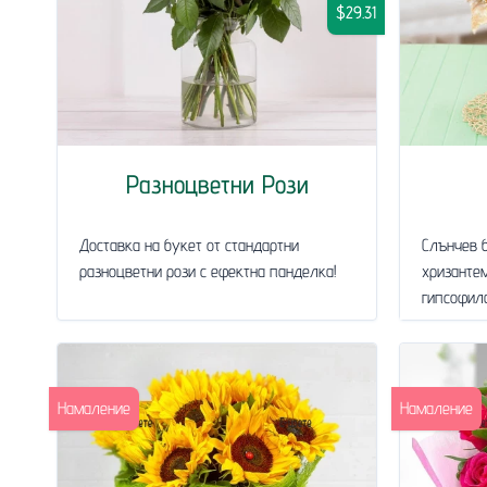
$29.31
Разноцветни Рози
Доставка на букет от стандартни
Слънчев б
разноцветни рози с ефектна панделка!
хризантем
гипсофила
Намаление
Намаление