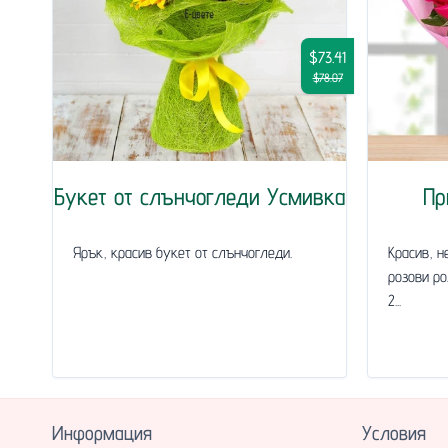
$73.41
$78.07
Букет от слънчогледи Усмивка
Пр
Ярък, красив букет от слънчогледи.
Красив, н
розови ро
2...
Информация
Условия