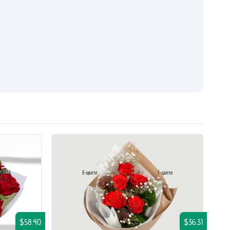
$58.40
$36.31