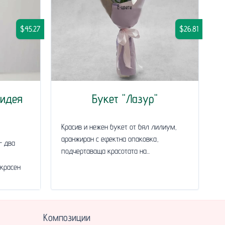
$45.27
$26.81
хидея
Букет "Лазур"
Красив и нежен букет от бял лилиум,
аранжиран с ефектна опаковка,
- два
подчертаваща красотата на...
красен
Композиции