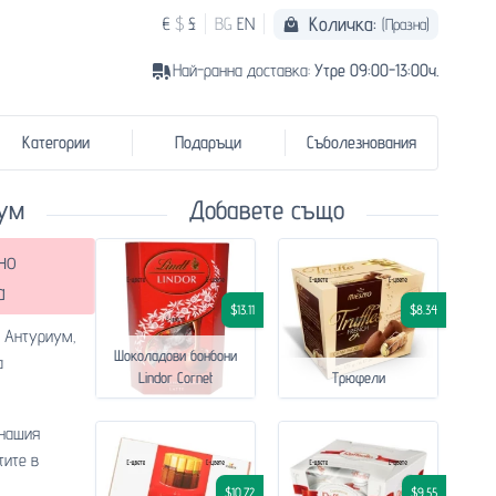
Количка:
€
$
£
BG
EN
(Празна)
Най-ранна доставка:
Утре 09:00-13:00ч.
Категории
Подаръци
Съболезнования
лум
Добавете също
но
а
$13.11
$8.34
- Антуриум,
Шоколадови бонбони
а
Lindor Cornet
Трюфели
 нашия
тите в
$10.72
$9.55