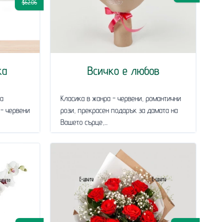
$62.06
ка
Всичко е любов
за
Класика в жанра - червени, романтични
 - червени
рози, прекрасен подарък за дамата на
Вашето сърце,...