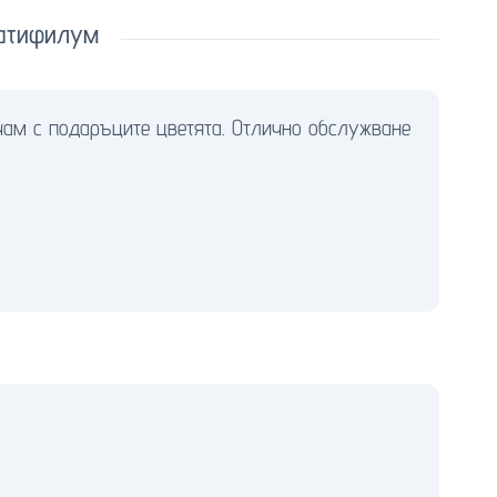
патифилум
чам с подаръците цветята. Отлично обслужване