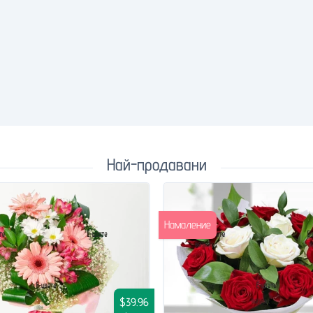
Най-продавани
Намаление
$39.96