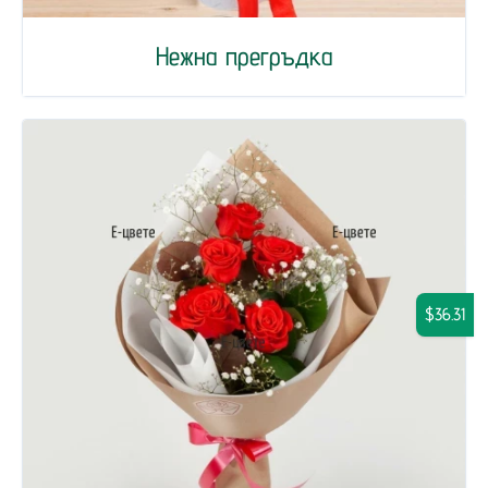
Нежна прегръдка
$36.31