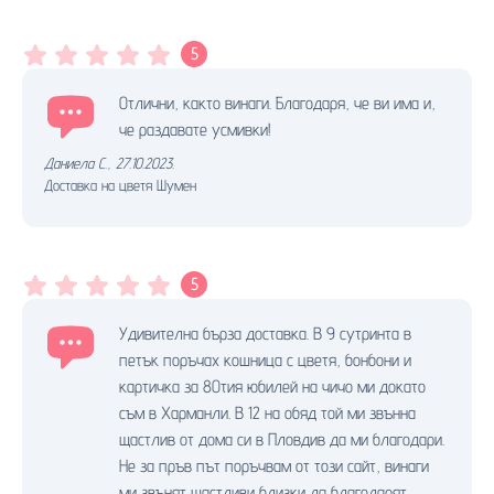
5
Отлични, както винаги. Благодаря, че ви има и,
че раздавате усмивки!
Даниела С.
,
27.10.2023.
Доставка на цветя Шумен
5
Удивителна бърза доставка. В 9 сутринта в
петък поръчах кошница с цветя, бонбони и
картичка за 80тия юбилей на чичо ми докато
съм в Харманли. В 12 на обяд той ми звънна
щастлив от дома си в Пловдив да ми благодари.
Не за пръв път поръчвам от този сайт, винаги
ми звънят щастливи близки да благодарят.