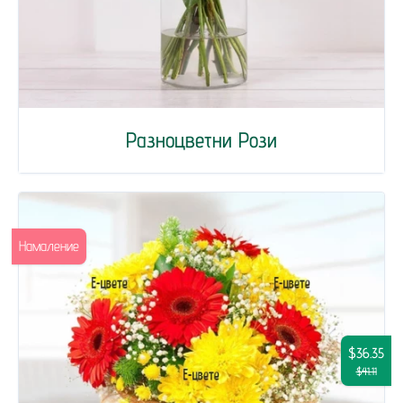
Разноцветни Рози
Намаление
$36.35
$41.11