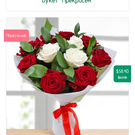
Намаление
$58.40
$62.06