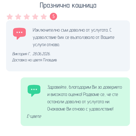
Празнична кошница
5
Изключително съм доволна от услугата. С
удоволствие бих се възползвала от Вашите
услуги отново.
Виктория Г.
,
28.06.2026.
Доставка на цветя Пловдив
Здравейте, благодарим Ви за доверието
и високата оценка! Радваме се, че сте
останали доволна от услугата ни.
Очакваме Ви отново с удоволствие!
Е-цвете