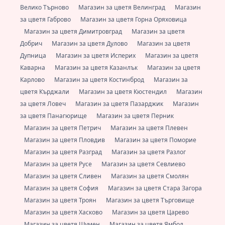
Велико Търново
Магазин за цветя Велинград
Магазин
за цветя Габрово
Магазин за цветя Горна Оряховица
Магазин за цветя Димитровград
Магазин за цветя
Добрич
Магазин за цветя Дулово
Магазин за цветя
Дупница
Магазин за цветя Исперих
Магазин за цветя
Каварна
Магазин за цветя Казанлък
Магазин за цветя
Карлово
Магазин за цветя Костинброд
Магазин за
цветя Кърджали
Магазин за цветя Кюстендил
Магазин
за цветя Ловеч
Магазин за цветя Пазарджик
Магазин
за цветя Панагюрище
Магазин за цветя Перник
Магазин за цветя Петрич
Магазин за цветя Плевен
Магазин за цветя Пловдив
Магазин за цветя Поморие
Магазин за цветя Разград
Магазин за цветя Разлог
Магазин за цветя Русе
Магазин за цветя Севлиево
Магазин за цветя Сливен
Магазин за цветя Смолян
Магазин за цветя София
Магазин за цветя Стара Загора
Магазин за цветя Троян
Магазин за цветя Търговище
Магазин за цветя Хасково
Магазин за цветя Царево
Магазин за цветя Шумен
Магазин за цветя Ямбол