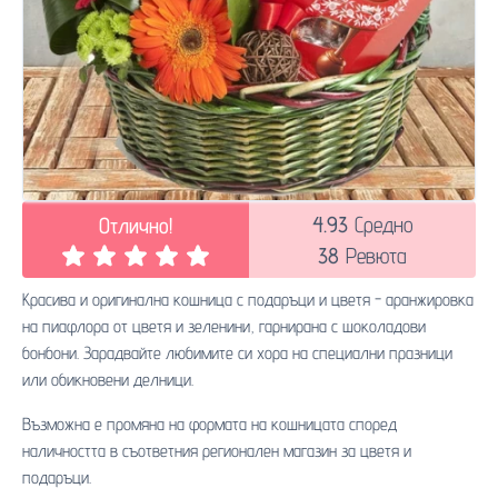
4.93
Средно
Отлично!
38
Ревюта
Красива и оригинална кошница с подаръци и цветя - аранжировка
на пиафлора от цветя и зеленини, гарнирана с шоколадови
бонбони. Зарадвайте любимите си хора на специални празници
или обикновени делници.
Възможна е промяна на формата на кошницата според
наличността в съответния регионален магазин за цветя и
подаръци.