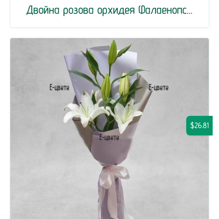
Двойна розова орхидея Фалаенопс...
$26.81