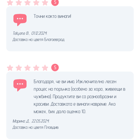
5
Точни както винаги!
Tatyana B.
,
01.12.2024.
Доставка на цветя Благоевград
5
Благодаря, че ви има. Изключително лесен
процес на поръчка (особено за хора, живеещи в
чужбина). Продуктите ви са разнообразни и
красиви. Доставката е винаги навреме. Ако
можех, бих дала оценка 10.
Марина Д.
,
22.05.2024.
Доставка на цветя Пловдив