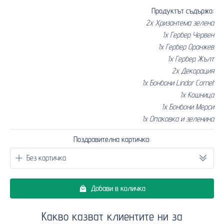
Продуктът съдържа:
2x Хризантема зелена
1x Гербер Червен
1x Гербер Оранжев
1x Гербер Жълт
2x Декорация
1x Бонбони Lindor Cornet
1x Кошница
1x Бонбони Мерси
1x Опаковка и зеленина
Поздравителна картичка:
Добави в количка
Какво казват клиентите ни за