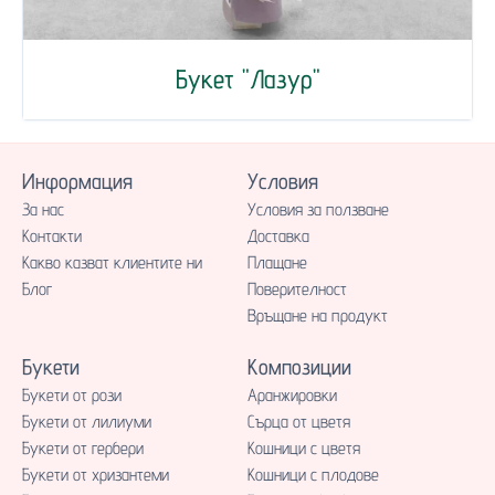
Букет "Лазур"
Информация
Условия
За нас
Условия за ползване
Контакти
Доставка
Какво казват клиентите ни
Плащане
Блог
Поверителност
Връщане на продукт
Букети
Композиции
Букети от рози
Аранжировки
Букети от лилиуми
Сърца от цветя
Букети от гербери
Кошници с цветя
Букети от хризантеми
Кошници с плодове