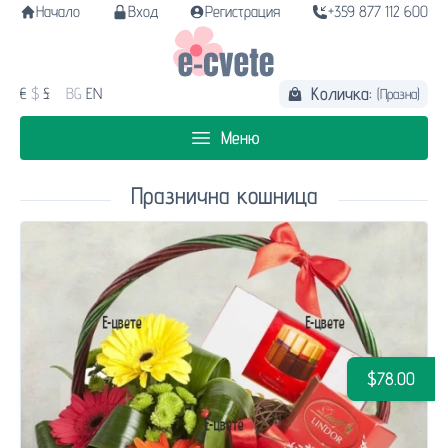
Начало
Вход
Регистрация
+359 877 112 600
Количка:
€
$
£
BG
EN
(Празна)
Меню
Празнична кошница
$78.00