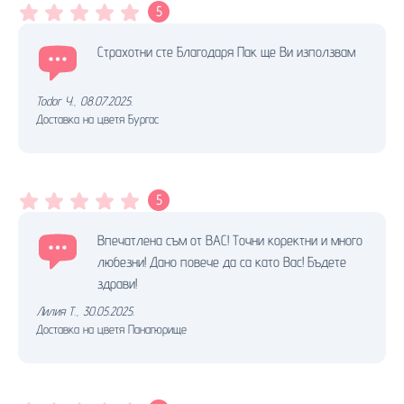
5
Страхотни сте Благодаря Пак ще Ви използвам
Todor Y.
,
08.07.2025.
Доставка на цветя Бургас
5
Впечатлена съм от ВАС! Точни коректни и много
любезни! Дано повече да са като Вас! Бъдете
здрави!
Лилия Т.
,
30.05.2025.
Доставка на цветя Панагюрище