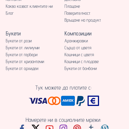
Какво казват клиентите ни
Плащане
Блог
Поверителност
Връщане на продукт
Букети
Композиции
Букети от рози
Аранжировки
Букети от лилиуми
Сърца от цветя
Букети от гербери
Кошници с цветя
Букети от хризантеми
Кошници с плодове
Букети от орхидеи
Букети от бонбони
Тук можете да платите с:
Намерете ни в социалните мрежи: