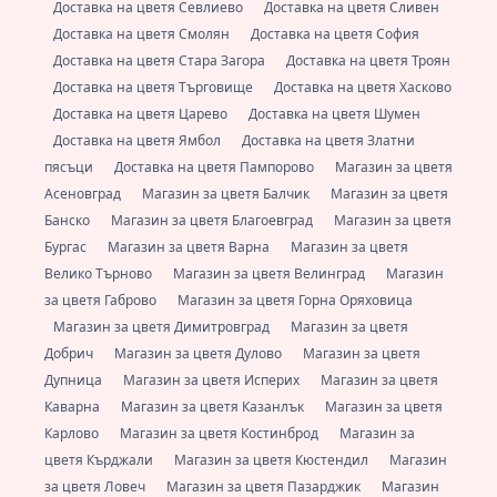
Доставка на цветя Севлиево
Доставка на цветя Сливен
Доставка на цветя Смолян
Доставка на цветя София
Доставка на цветя Стара Загора
Доставка на цветя Троян
Доставка на цветя Търговище
Доставка на цветя Хасково
Доставка на цветя Царево
Доставка на цветя Шумен
Доставка на цветя Ямбол
Доставка на цветя Златни
пясъци
Доставка на цветя Пампорово
Магазин за цветя
Асеновград
Магазин за цветя Балчик
Магазин за цветя
Банско
Магазин за цветя Благоевград
Магазин за цветя
Бургас
Магазин за цветя Варна
Магазин за цветя
Велико Търново
Магазин за цветя Велинград
Магазин
за цветя Габрово
Магазин за цветя Горна Оряховица
Магазин за цветя Димитровград
Магазин за цветя
Добрич
Магазин за цветя Дулово
Магазин за цветя
Дупница
Магазин за цветя Исперих
Магазин за цветя
Каварна
Магазин за цветя Казанлък
Магазин за цветя
Карлово
Магазин за цветя Костинброд
Магазин за
цветя Кърджали
Магазин за цветя Кюстендил
Магазин
за цветя Ловеч
Магазин за цветя Пазарджик
Магазин