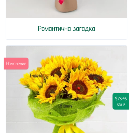
Романтична загадка
Намаление
$73.45
$78.12