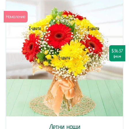
Намаление
$36.37
$41.14
Летни нощи