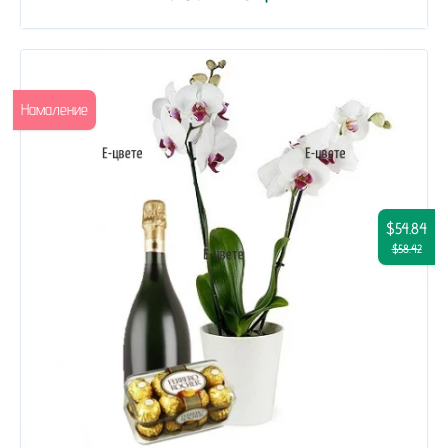
Намаление
$54.84
$58.42