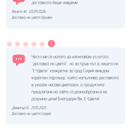
доставката беше навреме.
Венета М.
,
05.04.2026.
Доставка на цветя Шумен
5
Често ми се налага да изпилзвам услугата
“доставка на цветя”, но за пръв път в лицето на
“Е-Цвете” конкретно за град София виждам
коректен партньор, който изпълнява доставката
в указан часови диапазон, а продуктите
предлагани на сайта са разнообразни и на
разумни цени! Благодаря Ви, Е-Цвете!
Димитър Б.
,
21.05.2025.
Доставка на цветя София