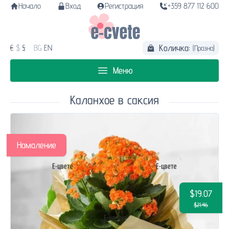
Начало
Вход
Регистрация
+359 877 112 600
Количка:
€
$
£
BG
EN
(Празна)
Меню
Каланхое в саксия
Намаление
$19.07
$21.46