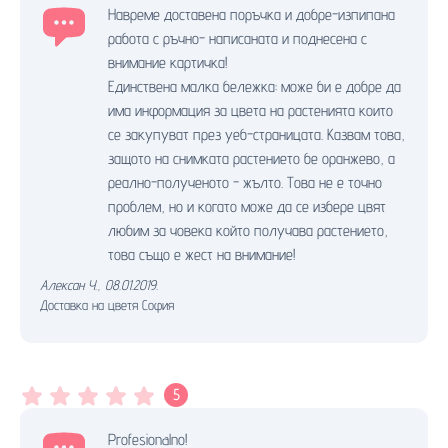
Навреме доставена поръчка и добре-изпипана
работа с ръчно- написаната и поднесена с
внимание картичка!
Единствена малка бележка: може би е добре да
има информация за цвета на растенията които
се закупуват през уеб-страницата. Казвам това,
защото на снимката растението бе оранжево, а
реално-полученото - жълто. Това не е точно
проблем, но и когато може да се избере цвят
любим за човека който получава растението,
това също е жест на внимание!
Алексан Ч.
,
08.01.2019.
Доставка на цветя София
5
Profesionalno!