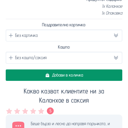
1x Каланхое
1x Опаковка
Поздравителна картичка:
Кашпа:
Добави в количка
Какво казват клиентите ни за
Каланхое в саксия
5
Беше бързо и лесно да направя поръчката, и