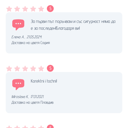
5
За първи път поръчвам и със сигурност няма да
е за последен!Благодаря ви!
Елена А.
,
21.05.2024.
Доставка на цветя София
5
Korektni i tochni!
Miroslava K.
,
17.01.2021.
Доставка на цветя Пловдив
5