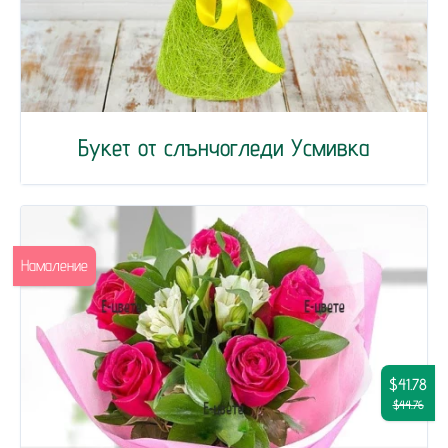
Букет от слънчогледи Усмивка
Намаление
$41.78
$44.76