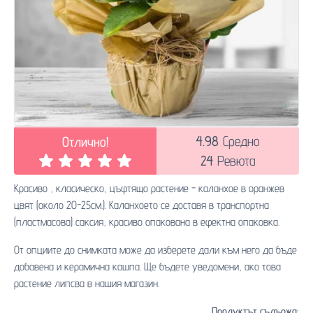
4.98
Средно
Отлично!
24
Ревюта
Красиво , класическо, цъфтящо растение - каланхое в оранжев
цвят (около 20-25см.). Каланхоето се доставя в транспортна
(пластмасова) саксия, красиво опакована в ефектна опаковка.
От опциите до снимката може да изберете дали към него да бъде
добавена и керамична кашпа. Ще бъдете уведомени, ако това
растение липсва в нашия магазин.
Продуктът съдържа: