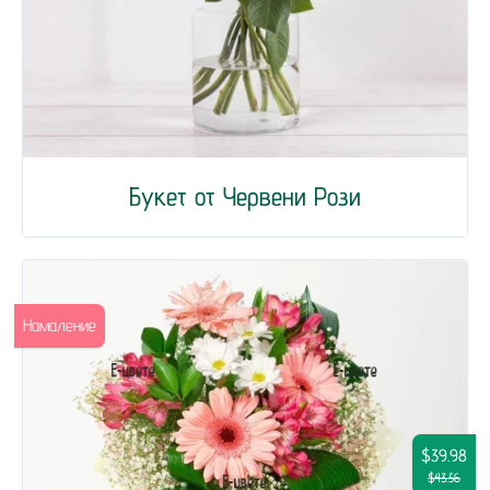
Букет от Червени Рози
Намаление
$39.98
$43.56