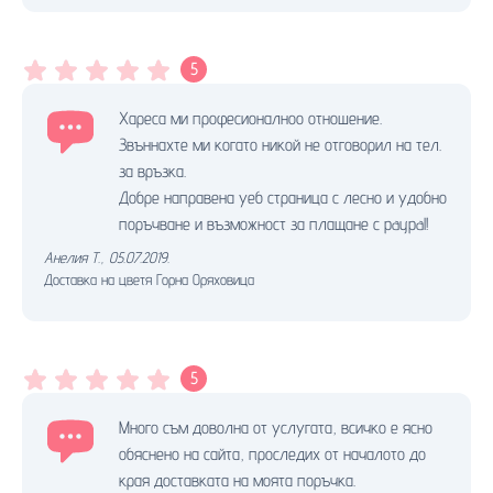
5
Хареса ми професионалноо отношение.
Звъннахте ми когато никой не отговорил на тел.
за връзка.
Добре направена уеб страница с лесно и удобно
поръчване и възможност за плащане с paypal!
Анелия Т.
,
05.07.2019.
Доставка на цветя Горна Оряховица
5
Много съм доволна от услугата, всичко е ясно
обяснено на сайта, проследих от началото до
края доставката на моята поръчка.