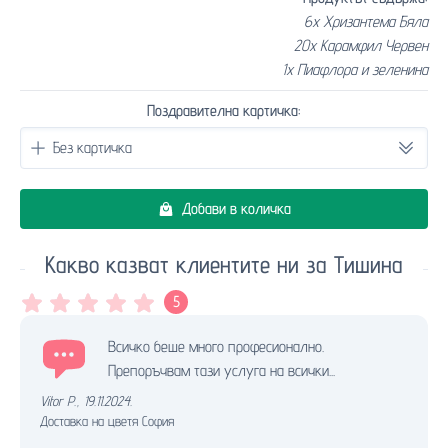
6x Хризантема Бяла
20x Карамфил Червен
1x Пиафлора и зеленина
Поздравителна картичка:
Добави в количка
Какво казват клиентите ни за Тишина
5
Всичко беше много професионално.
Препоръчвам тази услуга на всички...
Vitor P.
,
19.11.2024.
Доставка на цветя София