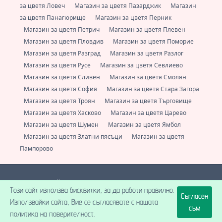
за цветя Ловеч
Магазин за цветя Пазарджик
Магазин
за цветя Панагюрище
Магазин за цветя Перник
Магазин за цветя Петрич
Магазин за цветя Плевен
Магазин за цветя Пловдив
Магазин за цветя Поморие
Магазин за цветя Разград
Магазин за цветя Разлог
Магазин за цветя Русе
Магазин за цветя Севлиево
Магазин за цветя Сливен
Магазин за цветя Смолян
Магазин за цветя София
Магазин за цветя Стара Загора
Магазин за цветя Троян
Магазин за цветя Търговище
Магазин за цветя Хасково
Магазин за цветя Царево
Магазин за цветя Шумен
Магазин за цветя Ямбол
Магазин за цветя Златни пясъци
Магазин за цветя
Пампорово
Е-цвете - Онлайн магазин за доставка на цветя за цяла България.
Този сайт използва бисквитки, за да работи правилно.
Винаги свежи цветя от локални флористи.
+359 (0) 877 112 600
Съгласен
support@e-cvete.com
| Всички права запазени © |
НетПартнерс
Използвайки сайта, Вие се съгласявате с нашата
ООД
® 2026 A posse ad esse.
съм
политика на поверителност.