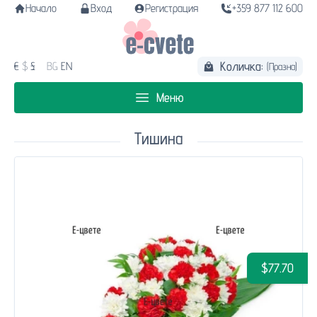
Начало
Вход
Регистрация
+359 877 112 600
Количка:
€
$
£
BG
EN
(Празна)
Меню
Тишина
$77.70