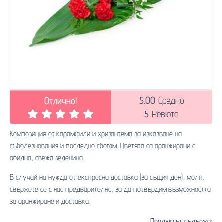
5.00
Средно
Отлично!
5
Ревюта
Композиция от карамфили и хризантема за изказване на
съболезнования и последно сбогом. Цветята са аранжирани с
обилна, свежа зеленина.
В случай на нужда от експресна доставка (за същия ден), моля,
свържете се с нас предварително, за да потвърдим възможността
за аранжиране и доставка.
Продуктът съдържа: