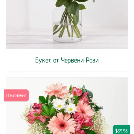
Букет от Червени Рози
Намаление
$39.98