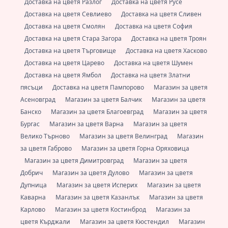
Доставка на цветя Разлог
Доставка на цветя Русе
Доставка на цветя Севлиево
Доставка на цветя Сливен
Доставка на цветя Смолян
Доставка на цветя София
Доставка на цветя Стара Загора
Доставка на цветя Троян
Доставка на цветя Търговище
Доставка на цветя Хасково
Доставка на цветя Царево
Доставка на цветя Шумен
Доставка на цветя Ямбол
Доставка на цветя Златни
пясъци
Доставка на цветя Пампорово
Магазин за цветя
Асеновград
Магазин за цветя Балчик
Магазин за цветя
Банско
Магазин за цветя Благоевград
Магазин за цветя
Бургас
Магазин за цветя Варна
Магазин за цветя
Велико Търново
Магазин за цветя Велинград
Магазин
за цветя Габрово
Магазин за цветя Горна Оряховица
Магазин за цветя Димитровград
Магазин за цветя
Добрич
Магазин за цветя Дулово
Магазин за цветя
Дупница
Магазин за цветя Исперих
Магазин за цветя
Каварна
Магазин за цветя Казанлък
Магазин за цветя
Карлово
Магазин за цветя Костинброд
Магазин за
цветя Кърджали
Магазин за цветя Кюстендил
Магазин