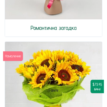
Романтична загадка
Намаление
$73.45
$78.12