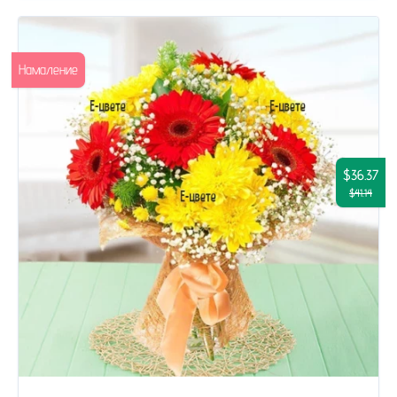
Намаление
$36.37
$41.14