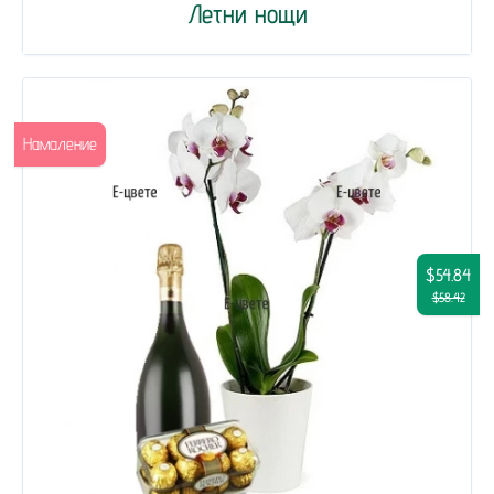
Летни нощи
Намаление
$54.84
$58.42