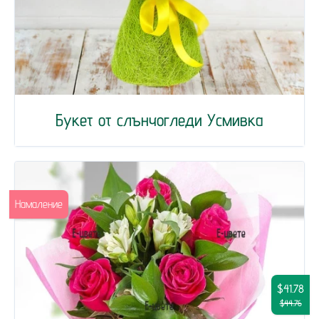
Букет от слънчогледи Усмивка
Намаление
$41.78
$44.76