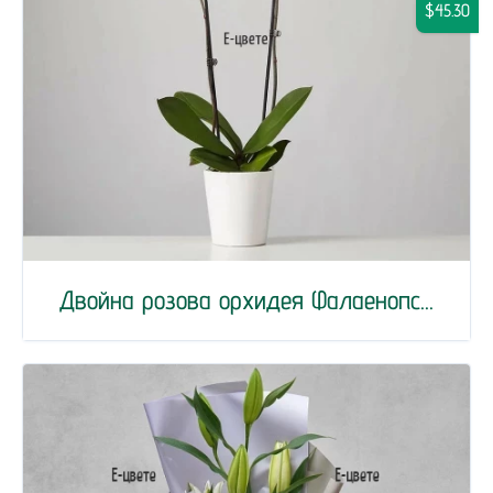
$45.30
Двойна розова орхидея Фалаенопс...