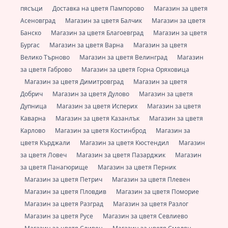
пясъци
Доставка на цветя Пампорово
Магазин за цветя
Асеновград
Магазин за цветя Балчик
Магазин за цветя
Банско
Магазин за цветя Благоевград
Магазин за цветя
Бургас
Магазин за цветя Варна
Магазин за цветя
Велико Търново
Магазин за цветя Велинград
Магазин
за цветя Габрово
Магазин за цветя Горна Оряховица
Магазин за цветя Димитровград
Магазин за цветя
Добрич
Магазин за цветя Дулово
Магазин за цветя
Дупница
Магазин за цветя Исперих
Магазин за цветя
Каварна
Магазин за цветя Казанлък
Магазин за цветя
Карлово
Магазин за цветя Костинброд
Магазин за
цветя Кърджали
Магазин за цветя Кюстендил
Магазин
за цветя Ловеч
Магазин за цветя Пазарджик
Магазин
за цветя Панагюрище
Магазин за цветя Перник
Магазин за цветя Петрич
Магазин за цветя Плевен
Магазин за цветя Пловдив
Магазин за цветя Поморие
Магазин за цветя Разград
Магазин за цветя Разлог
Магазин за цветя Русе
Магазин за цветя Севлиево