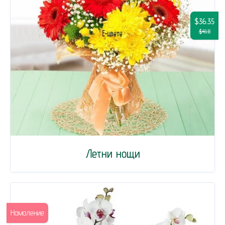
$36.35
$41.11
Летни нощи
Намаление