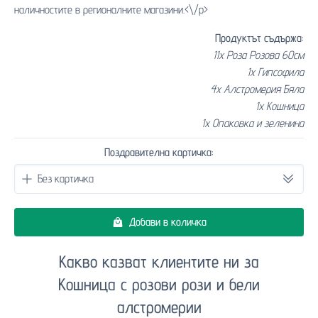
наличностите в регионалните магазини.<\/p>
Продуктът съдържа:
11x Роза Розова 60см
1x Гипсофила
4x Алстромерия Бяла
1x Кошница
1x Опаковка и зеленина
Поздравителна картичка:
Добави в количка
Какво казват клиентите ни за
Кошница с розови рози и бели
алстромерии