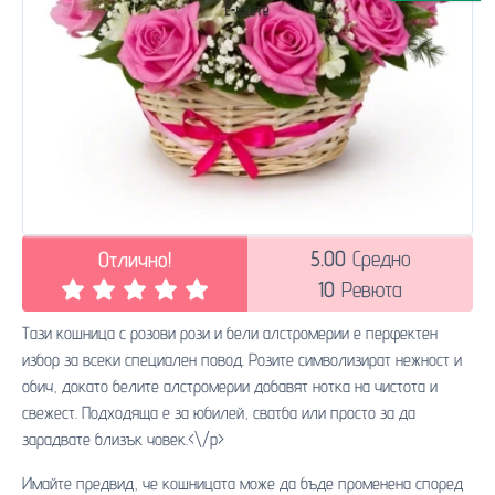
5.00
Средно
Отлично!
10
Ревюта
Тази кошница с розови рози и бели алстромерии е перфектен
избор за всеки специален повод. Розите символизират нежност и
обич, докато белите алстромерии добавят нотка на чистота и
свежест. Подходяща е за юбилей, сватба или просто за да
зарадвате близък човек.<\/p>
Имайте предвид, че кошницата може да бъде променена според