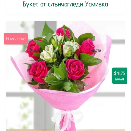
Букет от слънчогледи Усмивка
Намаление
$41.75
$44.74