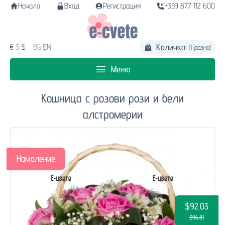
Начало
Вход
Регистрация
+359 877 112 600
Количка:
€
$
£
BG
EN
(Празна)
Меню
Кошница с розови рози и бели
алстромерии
Намаление
$92.03
$96.81