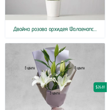
Двойна розова орхидея Фалаенопс...
$26.81