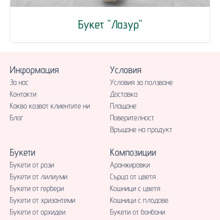
Букет "Лазур"
Информация
Условия
За нас
Условия за ползване
Контакти
Доставка
Какво казват клиентите ни
Плащане
Блог
Поверителност
Връщане на продукт
Букети
Композиции
Букети от рози
Аранжировки
Букети от лилиуми
Сърца от цветя
Букети от гербери
Кошници с цветя
Букети от хризантеми
Кошници с плодове
Букети от орхидеи
Букети от бонбони