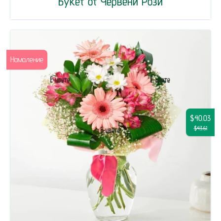
Букет от Червени Рози
Намаление
$40.03
$43.61