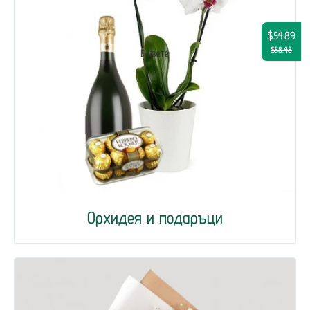
$54.89
$58.48
Орхидея и подаръци