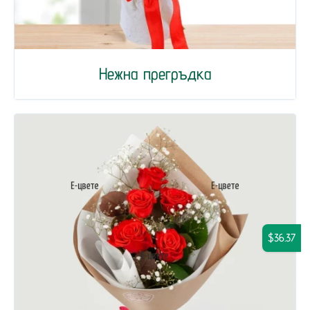
Нежна прегръдка
$36.37