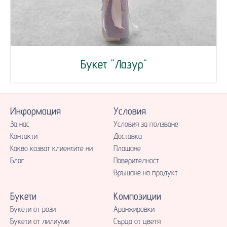
Букет "Лазур"
Информация
Условия
За нас
Условия за ползване
Контакти
Доставка
Какво казват клиентите ни
Плащане
Блог
Поверителност
Връщане на продукт
Букети
Композиции
Букети от рози
Аранжировки
Букети от лилиуми
Сърца от цветя