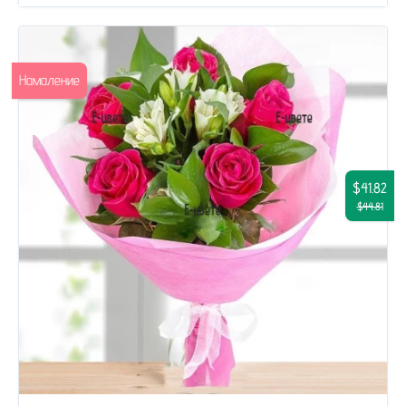
Намаление
$41.82
$44.81