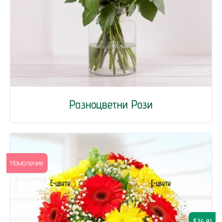
Разноцветни Рози
Намаление
$36.41