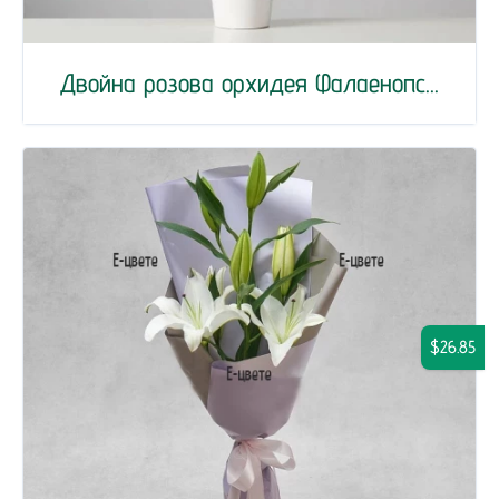
Двойна розова орхидея Фалаенопс...
$26.85