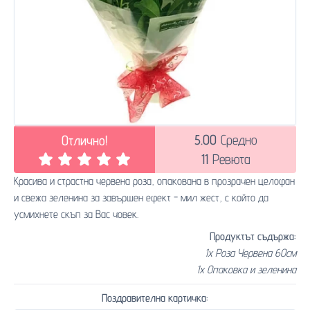
5.00
Средно
Отлично!
11
Ревюта
Красива и страстна червена роза, опакована в прозрачен целофан
и свежа зеленина за завършен ефект - мил жест, с който да
усмихнете скъп за Вас човек.
Продуктът съдържа:
1x Роза Червена 60см
1x Опаковка и зеленина
Поздравителна картичка: