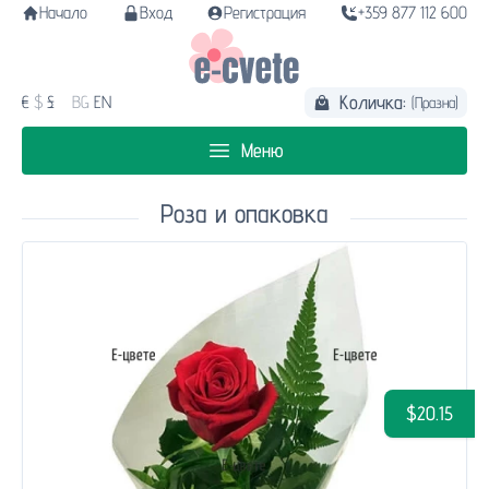
Начало
Вход
Регистрация
+359 877 112 600
Количка:
€
$
£
BG
EN
(Празна)
Меню
Роза и опаковка
$20.15