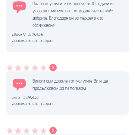
Ползвам услугите ви повече от 10 години и с
удоволствие мога да потвърдя, че сте най-
добрите. Благодаря ви за перфектното
обслужване!
Biliana N.
,
31.01.2026.
Доставка на цветя София
5
Винаги съм доволен от услугите Ви и ще
продължавам да ги ползвам.
Ivo S.
,
12.09.2022.
Доставка на цветя София
5