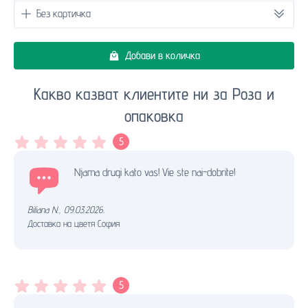
Добави в количка
Какво казват клиентите ни за Роза и
опаковка
5
Njama drugi kato vas! Vie ste nai-dobrite!
Biliana N.
,
09.03.2026.
Доставка на цветя София
5