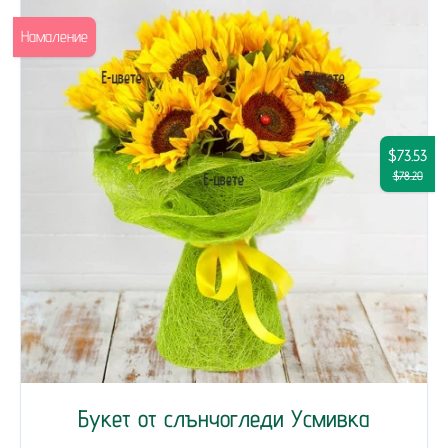
Намаление
$73.53
$78.20
Букет от слънчогледи Усмивка