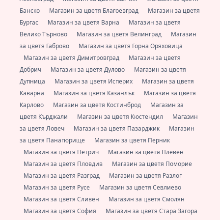
Банско
Магазин за цветя Благоевград
Магазин за цветя
Бургас
Магазин за цветя Варна
Магазин за цветя
Велико Търново
Магазин за цветя Велинград
Магазин
за цветя Габрово
Магазин за цветя Горна Оряховица
Магазин за цветя Димитровград
Магазин за цветя
Добрич
Магазин за цветя Дулово
Магазин за цветя
Дупница
Магазин за цветя Исперих
Магазин за цветя
Каварна
Магазин за цветя Казанлък
Магазин за цветя
Карлово
Магазин за цветя Костинброд
Магазин за
цветя Кърджали
Магазин за цветя Кюстендил
Магазин
за цветя Ловеч
Магазин за цветя Пазарджик
Магазин
за цветя Панагюрище
Магазин за цветя Перник
Магазин за цветя Петрич
Магазин за цветя Плевен
Магазин за цветя Пловдив
Магазин за цветя Поморие
Магазин за цветя Разград
Магазин за цветя Разлог
Магазин за цветя Русе
Магазин за цветя Севлиево
Магазин за цветя Сливен
Магазин за цветя Смолян
Магазин за цветя София
Магазин за цветя Стара Загора