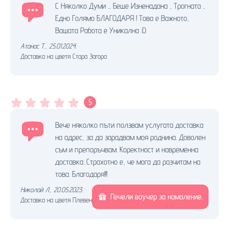
С Няколко Думи ... Беше Изненадана , Трогната ..
Едно Голямо БЛАГОДАРЯ ! Това е Важното,
Вашата Работа е Уникална :D
Атанас Т.
,
25.01.2024.
Доставка на цветя Стара Загора
5
Вече няколко пъти ползвам услугата доставка
на адрес, за да зарадвам моя роднина. Доволен
съм и препоръчвам. Коректност и навременна
доставка. Страхотно е, че мога да разчитам на
това. Благодаря!!!
Николай Л.
,
20.05.2023.
Печели ваучер за намаление.
Доставка на цветя Плевен