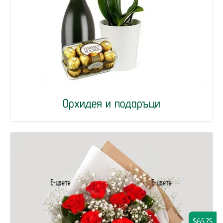
Орхидея и подаръци
$65.75