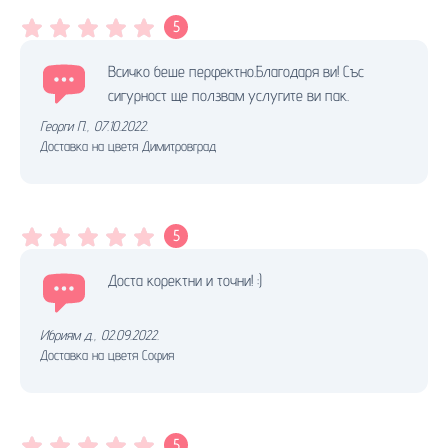
5
Всичко беше перфектно.Благодаря ви! Със
сигурност ще ползвам услугите ви пак.
Георги П.
,
07.10.2022.
Доставка на цветя Димитровград
5
Доста коректни и точни! :)
Ибриям д.
,
02.09.2022.
Доставка на цветя София
5