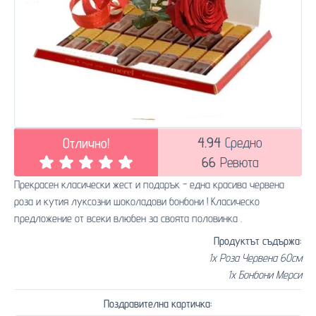
4.94
Средно
Отлично!
66
Ревюта
Прекрасен класически жест и подарък - една красива червена
роза и кутия луксозни шоколадови бонбони ! Класическо
предложение от всеки влюбен за своята половинка .
Продуктът съдържа:
1x Роза Червена 60см
1x Бонбони Мерси
Поздравителна картичка: