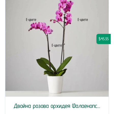
$45.35
Двойна розова орхидея Фалаенопс...