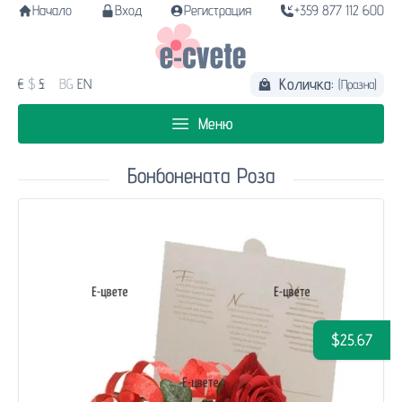
Начало
Вход
Регистрация
+359 877 112 600
Количка:
€
$
£
BG
EN
(Празна)
Меню
Бонбонената Роза
$25.67