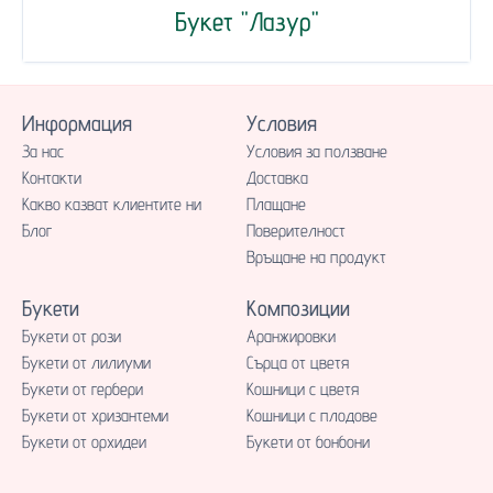
Букет "Лазур"
Информация
Условия
За нас
Условия за ползване
Контакти
Доставка
Какво казват клиентите ни
Плащане
Блог
Поверителност
Връщане на продукт
Букети
Композиции
Букети от рози
Аранжировки
Букети от лилиуми
Сърца от цветя
Букети от гербери
Кошници с цветя
Букети от хризантеми
Кошници с плодове
Букети от орхидеи
Букети от бонбони