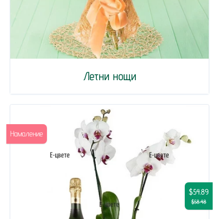
Летни нощи
Намаление
$54.89
$58.48