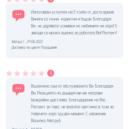
Използвам услугите на E-cvete от доста време.
Винаги са точни, коректни и бързи. Благодаря
Ви, че дарявате усмивки на любимите ни хора! 5
звезди са малка оценка за работата Ви! Респект!
Mariya I.
,
24.06.2022.
Доставка на цветя Пазарджик
5
Възхитена съм от обслужването Ви. Благодаря
Ви. Реакцията на дъщеря ми ме направи
безкрайно щастлива, благодарение на Вас.
Респект за това, че внасяте светлина в този за
повечето хора труден момент. С уважение
Василка Айсгруб