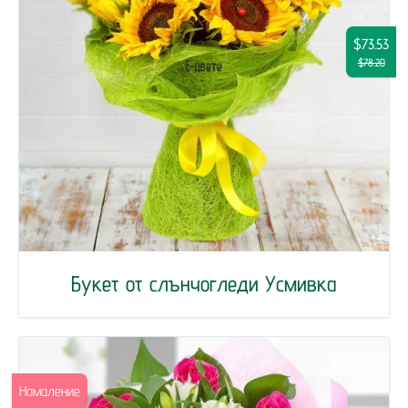
$73.53
$78.20
Букет от слънчогледи Усмивка
Намаление