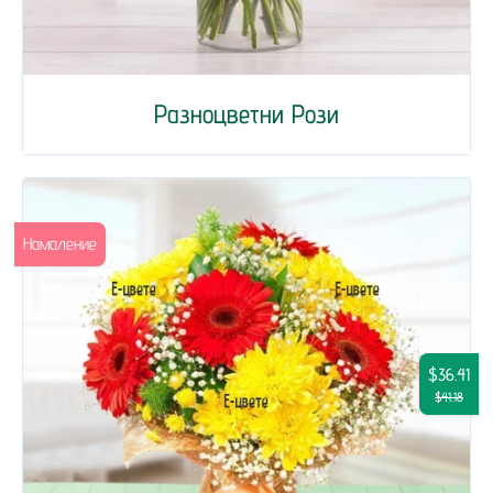
Разноцветни Рози
Намаление
$36.41
$41.18