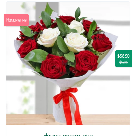
Намаление
$58.50
$62.16
Нежна прегръдка