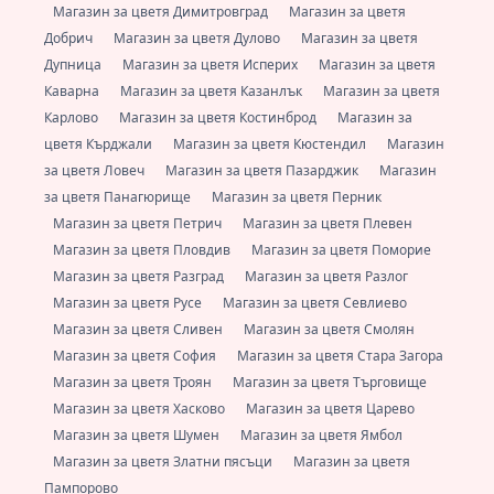
Магазин за цветя Димитровград
Магазин за цветя
Добрич
Магазин за цветя Дулово
Магазин за цветя
Дупница
Магазин за цветя Исперих
Магазин за цветя
Каварна
Магазин за цветя Казанлък
Магазин за цветя
Карлово
Магазин за цветя Костинброд
Магазин за
цветя Кърджали
Магазин за цветя Кюстендил
Магазин
за цветя Ловеч
Магазин за цветя Пазарджик
Магазин
за цветя Панагюрище
Магазин за цветя Перник
Магазин за цветя Петрич
Магазин за цветя Плевен
Магазин за цветя Пловдив
Магазин за цветя Поморие
Магазин за цветя Разград
Магазин за цветя Разлог
Магазин за цветя Русе
Магазин за цветя Севлиево
Магазин за цветя Сливен
Магазин за цветя Смолян
Магазин за цветя София
Магазин за цветя Стара Загора
Магазин за цветя Троян
Магазин за цветя Търговище
Магазин за цветя Хасково
Магазин за цветя Царево
Магазин за цветя Шумен
Магазин за цветя Ямбол
Магазин за цветя Златни пясъци
Магазин за цветя
Пампорово