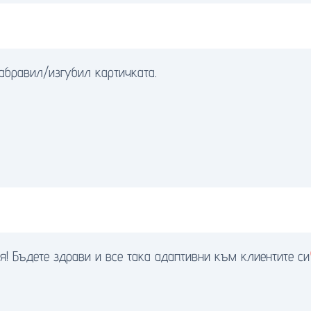
абравил/изгубил картичката.
ря! Бъдете здрави и все така адаптивни към клиентите с