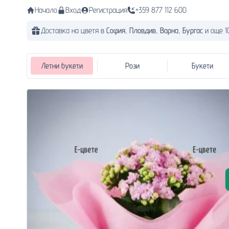
Начало
Вход
Регистрация
+359 877 112 600
Доставка на цветя в
София,
Пловдив,
Варна,
Бургас
и още 1
Летни букети
Рози
Букети