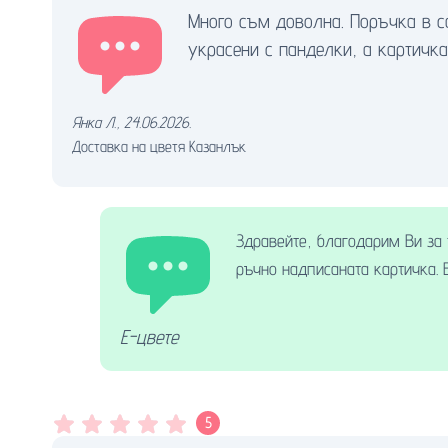
Много съм доволна. Поръчка в с
украсени с панделки, а картичка
Янка Л.
,
24.06.2026.
Доставка на цветя Казанлък
Здравейте, благодарим Ви за 
ръчно надписаната картичка. 
Е-цвете
5