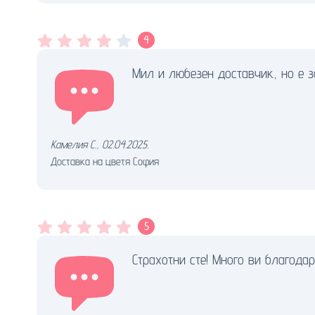
4
Мил и любезен доставчик, но е з
Камелия С.
,
02.04.2025.
Доставка на цветя София
5
Страхотни сте! Много ви благода