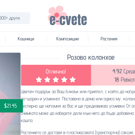
000+ други.
Кошници
Композиции
Растения
Розово каланхое
4.92
Сред
Отлично!
18
Ревют
Цветен подарък за Ваш близък или приятел, с който да напр
по-шарен и усмихнат. Поставено в дома или офиса му, калан
$21.45
неспирно ще напомня за Вас и ще предизвиква усмивки. От о
снимката може да изберете дали към него да бъде добавена
кашпа.
Растението се доставя в пластмасовата (транспортна) саксия,