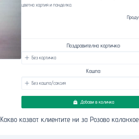
цветна хартия и панделка.
Проду
Поздравителна картичка:
Кашпа:
Добави в количка
Какво казват клиентите ни за Розово каланхое