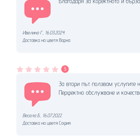
Благодаря за коректното и бърз
Ивелина Г.
,
16.03.2024.
Доставка на цветя Варна
5
За втори път ползвам услугите н
Перфектно обслужване и качество
Весела Б.
,
16.07.2022.
Доставка на цветя София