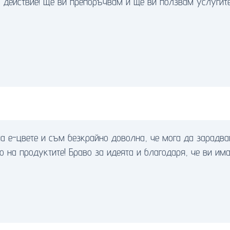
о действие! Ще ви препоръчвам и ще ви ползвам услугите
а е-цвете и съм безкрайно доволна, че мога да зарадва
 на продуктите! Браво за идеята и благодаря, че ви има