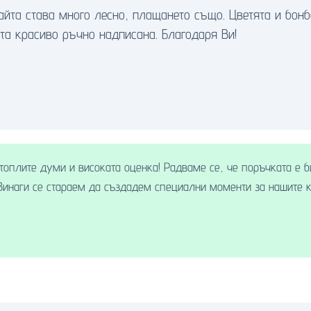
айта става много лесно, плащането също. Цветята и бонб
та красиво ръчно надписана. Благодаря Ви!
топлите думи и високата оценка! Радваме се, че поръчката е би
Винаги се стараем да създадем специални моменти за нашите к