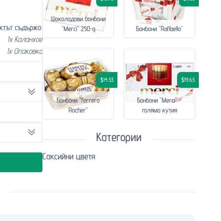
Шоколадови бонбони
ктът съдържа:
"Merci" 250 g
Бонбони "Raffaello"
1x Каланхое
1x Опаковка
$14.33
$19.65
Бонбони "Ferrero
Бонбони "Merci" -
Rocher"
голяма кутия
Категории
Саксийни цветя