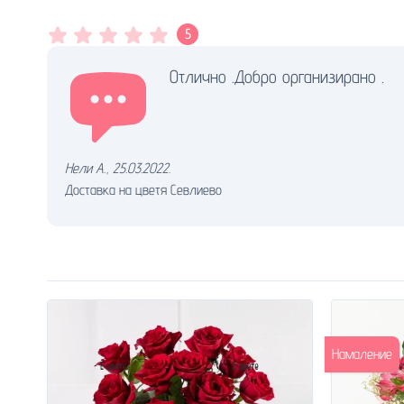
5
Отлично .Добро организирано .
Нели А.
,
25.03.2022.
Доставка на цветя Севлиево
Намаление