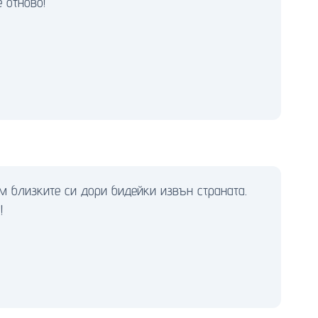
 отново!
м близките си дори бидейки извън страната.
!