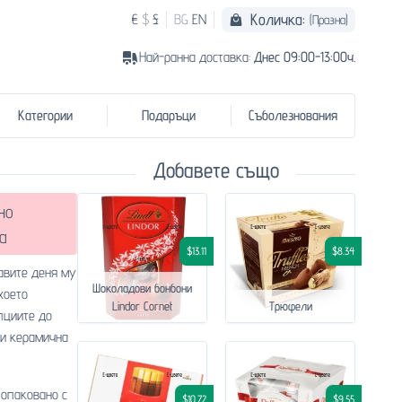
Количка:
€
$
£
BG
EN
(Празна)
Най-ранна доставка:
Днес 09:00-13:00ч.
Категории
Подаръци
Съболезнования
Добавете също
но
а
$13.11
$8.34
авите деня му
Шоколадови бонбони
хоето
Lindor Cornet
Трюфели
пциите до
 и керамична
 опаковано с
$10.72
$9.55