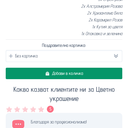
2x Алстромерия Розова
2x Хризантема Бяла
2x Карамфил Розов
1x Кутия за цветя
1x Опаковка и зеленина
Поздравителна картичка:
Добави в количка
Какво казват клиентите ни за Цветно
украшение
5
Благодаря за професионализма!