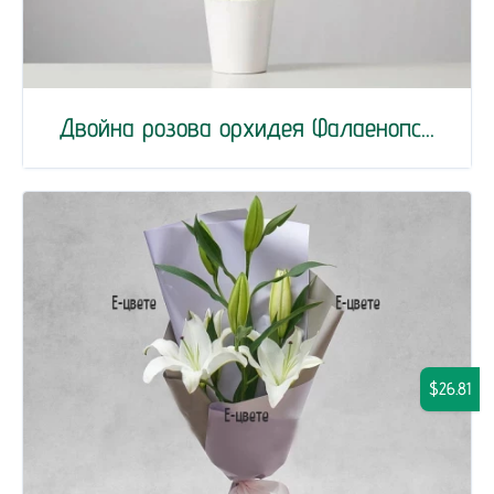
Двойна розова орхидея Фалаенопс...
$26.81