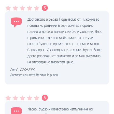
5
Доставката е бърза. Поръчваме от чужбина за
поводи на роднини в България за поредна
година и до сега винаги сме били доволни. Днес
е рожденият ден на майка ми и тя получи
своята букет на време, за което съм ви много
благодарна. Изненадах се от самия букет. Беше
доста различен от снимката и за мен визуално
не отговаря на високата цена.
Рая С.
,
07.04.2025.
Доставка на цветя Велико Търново
5
Лесно, бързо и качествено изпълнение на