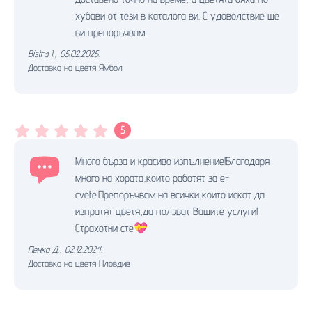
хубави от тези в каталога ви. С удоволствие ще
ви препоръчвам.
Bistra I.
,
05.02.2025.
Доставка на цветя Ямбол
5
Много бърза и красиво изпълнение!Благодаря
много на хората,които работят за e-
cvete.Препоръчвам на всички,които искат да
изпратят цветя,да ползват Вашите услуги!
Страхотни сте💝
Пенка Д.
,
02.12.2024.
Доставка на цветя Пловдив