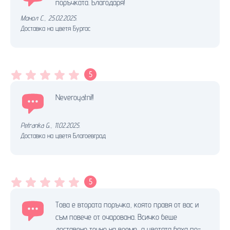
поръчката. Благодаря!
Манол С.
,
25.02.2025.
Доставка на цветя Бургас
5
Neveroyatni!!
Petranka G.
,
11.02.2025.
Доставка на цветя Благоевград
5
Това е втората поръчка, която правя от вас и
съм повече от очарована. Всичко беше
доставено точно на време, а цветята бяха по-