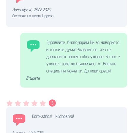
Любомира K.
,
28.06.2026.
Доставка на цветя Царево
Здравейте, благодарим Ви за доверието
и топлите думи! Радваме се, че сте
доволни от нашето обслужване. За нас е
удоволствие да бъдем част от Вашите
специални моменти. До нови срещи!
Е-цвете
5
Korekstnost i kachestvo!
Antonia C.
,
17.05.2026.