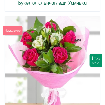
Букет от слънчогледи Усмивка
Намаление
$41.75
$44.74