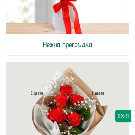
Нежна прегръдка
$36.31