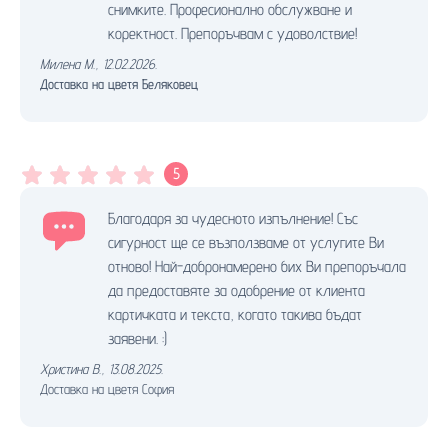
снимките. Професионално обслужване и
коректност. Препоръчвам с удоволствие!
Милена М.
,
12.02.2026.
Доставка на цветя Беляковец
5
Благодаря за чудесното изпълнение! Със
сигурност ще се възползваме от услугите Ви
отново! Най-добронамерено бих Ви препоръчала
да предоставяте за одобрение от клиента
картичката и текста, когато такива бъдат
заявени. :)
Христина В.
,
13.08.2025.
Доставка на цветя София