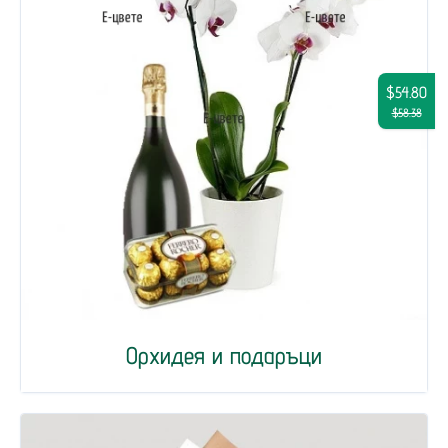
$54.80
$58.38
Орхидея и подаръци