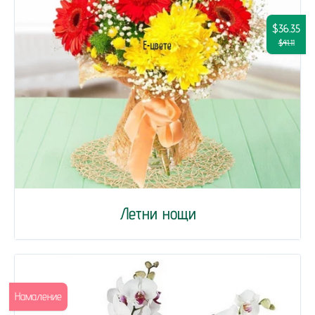
$36.35
$41.11
Летни нощи
Намаление