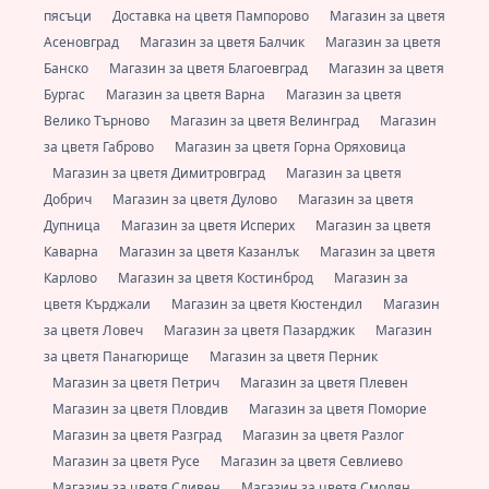
пясъци
Доставка на цветя Пампорово
Магазин за цветя
Асеновград
Магазин за цветя Балчик
Магазин за цветя
Банско
Магазин за цветя Благоевград
Магазин за цветя
Бургас
Магазин за цветя Варна
Магазин за цветя
Велико Търново
Магазин за цветя Велинград
Магазин
за цветя Габрово
Магазин за цветя Горна Оряховица
Магазин за цветя Димитровград
Магазин за цветя
Добрич
Магазин за цветя Дулово
Магазин за цветя
Дупница
Магазин за цветя Исперих
Магазин за цветя
Каварна
Магазин за цветя Казанлък
Магазин за цветя
Карлово
Магазин за цветя Костинброд
Магазин за
цветя Кърджали
Магазин за цветя Кюстендил
Магазин
за цветя Ловеч
Магазин за цветя Пазарджик
Магазин
за цветя Панагюрище
Магазин за цветя Перник
Магазин за цветя Петрич
Магазин за цветя Плевен
Магазин за цветя Пловдив
Магазин за цветя Поморие
Магазин за цветя Разград
Магазин за цветя Разлог
Магазин за цветя Русе
Магазин за цветя Севлиево
Магазин за цветя Сливен
Магазин за цветя Смолян