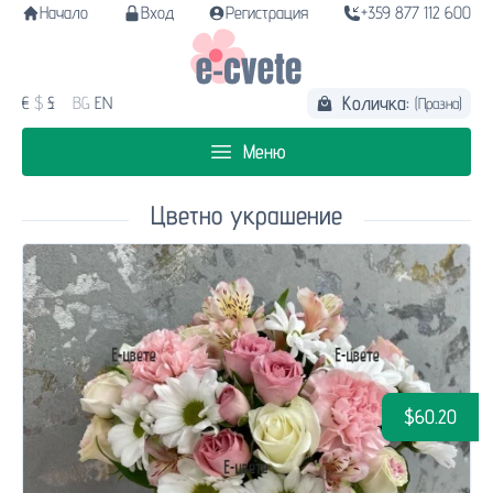
Начало
Вход
Регистрация
+359 877 112 600
Количка:
€
$
£
BG
EN
(Празна)
Меню
Цветно украшение
$60.20