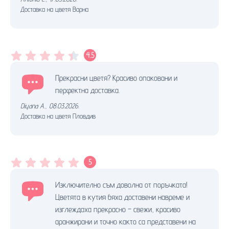
Доставка на цветя Варна
4.5
Прекрасни цветя? Красиво опаковани и
перфектна доставка.
Diyana A.
,
08.03.2026.
Доставка на цветя Пловдив
5
Изключително съм доволна от поръчката!
Цветята в кутия бяха доставени навреме и
изглеждаха прекрасно – свежи, красиво
аранжирани и точно както са представени на