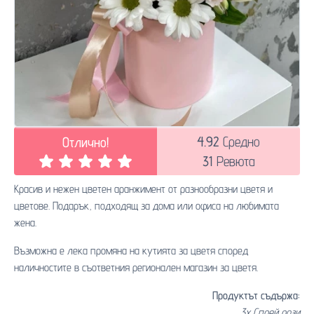
4.92
Средно
Отлично!
31
Ревюта
Красив и нежен цветен аранжимент от разнообразни цветя и
цветове. Подарък, подходящ за дома или офиса на любимата
жена.
Възможна е лека промяна на кутията за цветя според
наличностите в съответния регионален магазин за цветя.
Продуктът съдържа:
3x Спрей рози