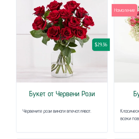
Намаление
$29.36
Букет от Червени Рози
Б
Червените рози винаги впечатляват.
Класическ
всеки пов