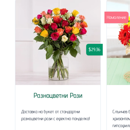
Намаление
$29.36
Разноцветни Рози
Доставка на букет от стандартни
Слънчев б
разноцветни рози с ефектна панделка!
хризантем
гипсофила