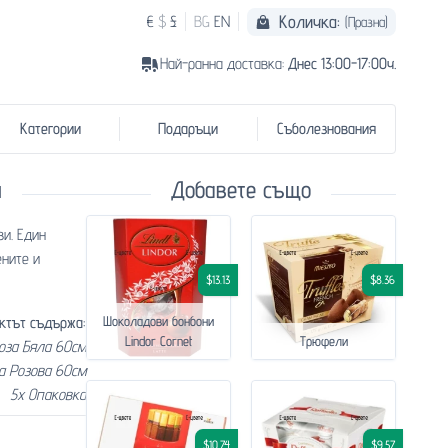
Количка:
€
$
£
BG
EN
(Празна)
Най-ранна доставка:
Днес 13:00-17:00ч.
Категории
Подаръци
Съболезнования
и
Добавете също
ви. Един
ените и
$13.13
$8.36
ктът съдържа:
Шоколадови бонбони
Lindor Cornet
Трюфели
Роза Бяла 60см
а Розова 60см
5x Опаковка
$10.74
$9.57