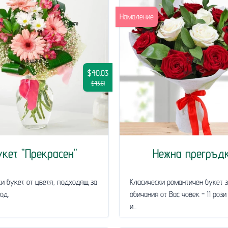
Намаление
$40.03
$43.61
укет "Прекрасен"
Нежна прегръд
и букет от цветя, подходящ за
Класически романтичен букет 
од.
обичания от Вас човек - 11 рози
и...