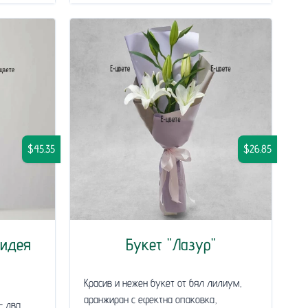
$45.35
$26.85
хидея
Букет "Лазур"
Красив и нежен букет от бял лилиум,
аранжиран с ефектна опаковка,
- два