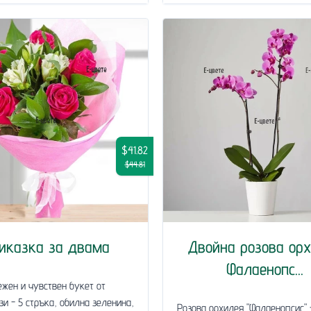
$41.82
$44.81
иказка за двама
Двойна розова ор
Фалаенопс...
ежен и чувствен букет от
зи - 5 стръка, обилна зеленина,
Розова орхидея "Фалаенопсис" 