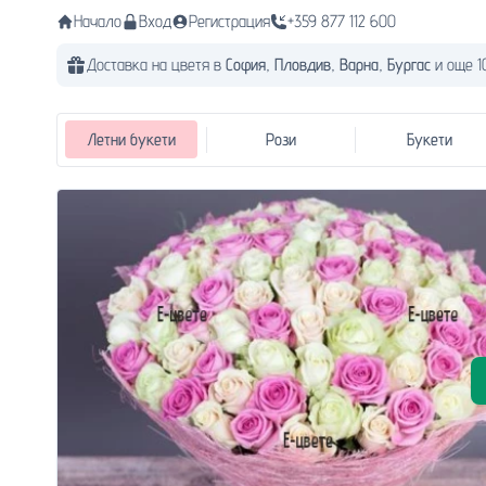
Начало
Вход
Регистрация
+359 877 112 600
Доставка на цветя в
София,
Пловдив,
Варна,
Бургас
и още 1
Летни букети
Рози
Букети