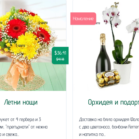
Намаление
$36.41
$41.18
Летни нощи
Орхидея и подар
укет от 4 герберa и 3
Доставка на бяла орхидея Фал
и, "прегърнати" от нежна
с два цветоноса, бонбони Ferre
 и свежа...
и напитка по...