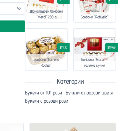
Шоколадови бонбони
"Merci" 250 g
Бонбони "Raffaello"
$14.35
$19.69
Бонбони "Ferrero
Бонбони "Merci" -
Rocher"
голяма кутия
Категории
Букети от 101 рози
Букети от розови цветя
Букети с розови рози