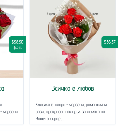
$58.50
$36.37
$62.16
ка
Всичко е любов
за
Класика в жанра - червени, романтични
 - червени
рози, прекрасен подарък за дамата на
Вашето сърце,...