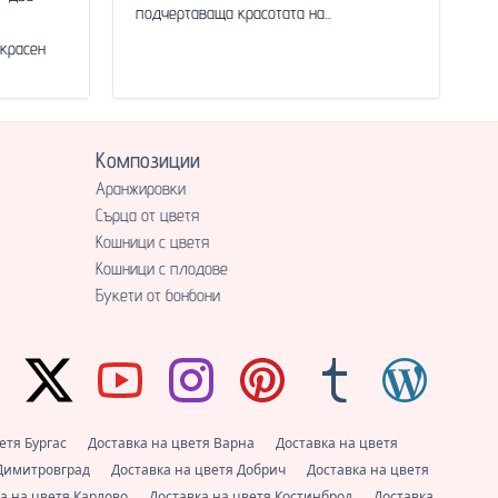
подчертаваща красотата на...
красен
Композиции
Аранжировки
Сърца от цветя
Кошници с цветя
Кошници с плодове
Букети от бонбони
етя Бургас
Доставка на цветя Варна
Доставка на цветя
 Димитровград
Доставка на цветя Добрич
Доставка на цветя
а на цветя Карлово
Доставка на цветя Костинброд
Доставка