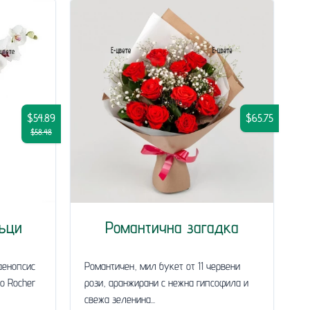
$54.89
$65.75
$58.48
ъци
Романтична загадка
аенопсис
Романтичен, мил букет от 11 червени
ro Rocher
рози, аранжирани с нежна гипсофила и
свежа зеленина...