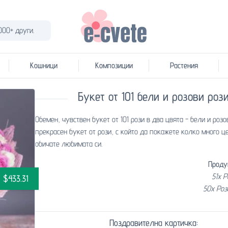
000+ други.
Кошници
Композиции
Растения
Букет от 101 бели и розови роз
Обемен, чувствен букет от 101 рози в два цвята - бели и розо
прекрасен букет от рози, с който да покажете колко много ц
обичате любимата си.
Проду
51x 
$433.31
50x Роз
Поздравителна картичка: