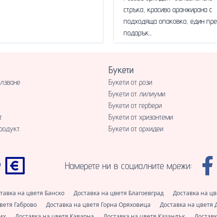
стръка, красиво аранжирана с
подходяща опаковка, един пре
подарък...
Букети
олзване
Букети от рози
Букети от лилиуми
Букети от гербери
т
Букети от хризантеми
родукт
Букети от орхидеи
Намерете ни в социалните мрежи:
тавка на цветя Банско
Доставка на цветя Благоевград
Доставка на цв
цветя Габрово
Доставка на цветя Горна Оряховица
Доставка на цветя
рих
Доставка на цветя Каварна
Доставка на цветя Казанлък
Доставк