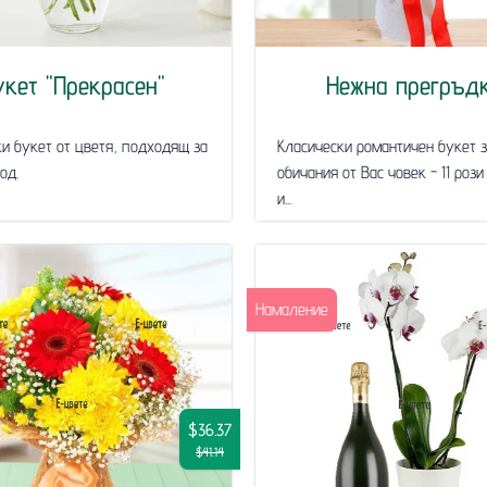
укет "Прекрасен"
Нежна прегръд
и букет от цветя, подходящ за
Класически романтичен букет 
од.
обичания от Вас човек - 11 рози
и...
Намаление
$36.37
$41.14