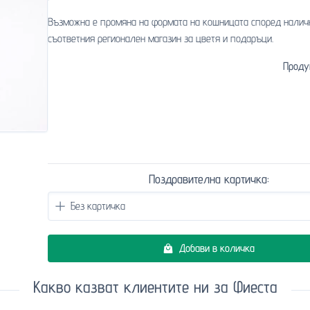
Възможна е промяна на формата на кошницата според налич
съответния регионален магазин за цветя и подаръци.
Проду
Поздравителна картичка:
Добави в количка
Какво казват клиентите ни за Фиеста