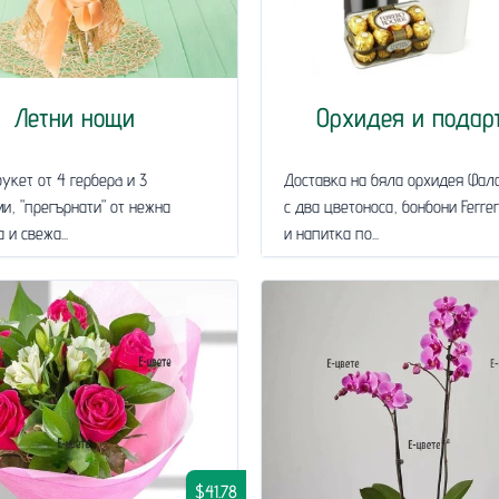
Летни нощи
Орхидея и подар
укет от 4 герберa и 3
Доставка на бяла орхидея Фал
и, "прегърнати" от нежна
с два цветоноса, бонбони Ferre
 и свежа...
и напитка по...
$41.78