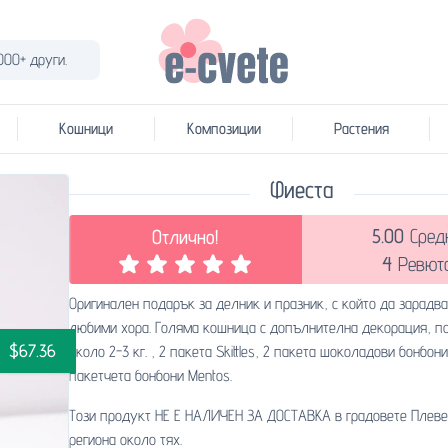
000+ други.
Кошници
Композиции
Растения
Фиеста
5.00
Сред
Отлично!
4
Ревют
Оригинален подарък за делник и празник, с който да зарадва
любими хора. Голяма кошница с допълнителна декорация, п
$67.36
около 2-3 кг. , 2 пакета Skittles, 2 пакета шоколадови бонбон
пакетчета бонбони Mentos.
Този продукт НЕ Е НАЛИЧЕН ЗА ДОСТАВКА в градовете Плеве
региона около тях.