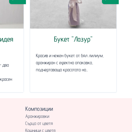
хидея
Букет "Лазур"
Красив и нежен букет от бял лилиум,
аранжиран с ефектна опаковка,
- два
подчертаваща красотата на...
красен
Композиции
Аранжировки
Сърца от цветя
Кошници с цветя