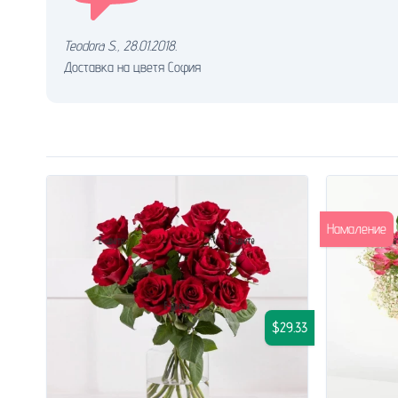
Teodora S.
,
28.01.2018.
Доставка на цветя София
Намаление
$29.33