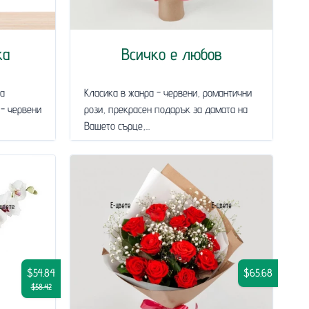
ка
Всичко е любов
за
Класика в жанра - червени, романтични
 - червени
рози, прекрасен подарък за дамата на
Вашето сърце,...
$54.84
$65.68
$58.42