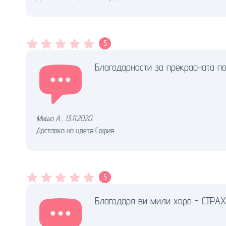
5
Благодарности за прекрасната п
Мишо А.
,
13.11.2020.
Доставка на цветя София
5
Благодаря ви мили хора - СТРАХОТ