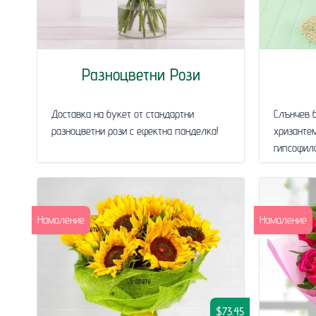
Разноцветни Рози
Доставка на букет от стандартни
Слънчев б
разноцветни рози с ефектна панделка!
хризантем
гипсофила
Намаление
Намаление
$73.45