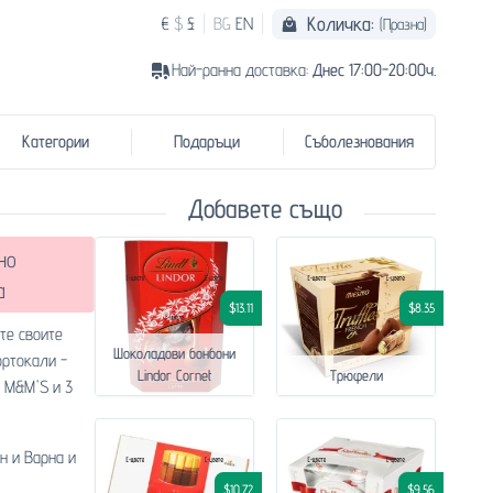
Количка:
€
$
£
BG
EN
(Празна)
Най-ранна доставка:
Днес 17:00-20:00ч.
Категории
Подаръци
Съболезнования
Добавете също
но
а
$13.11
$8.35
те своите
Шоколадови бонбони
ортокали -
Lindor Cornet
Трюфели
и M&M'S и 3
н и Варна и
$10.72
$9.56