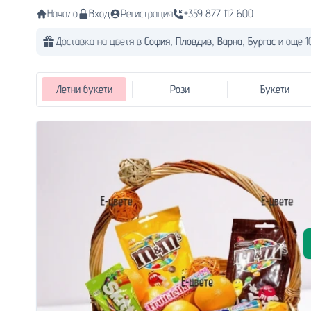
Начало
Вход
Регистрация
+359 877 112 600
Доставка на цветя в
София,
Пловдив,
Варна,
Бургас
и още 1
Летни букети
Рози
Букети