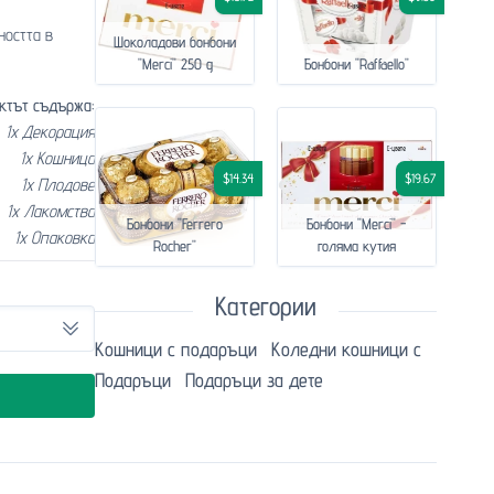
ността в
Шоколадови бонбони
"Merci" 250 g
Бонбони "Raffaello"
ктът съдържа:
1x Декорация
1x Кошница
$14.34
$19.67
1x Плодове
1x Лакомства
Бонбони "Ferrero
Бонбони "Merci" -
1x Опаковка
Rocher"
голяма кутия
Категории
Кошници с подаръци
Коледни кошници с
Подаръци
Подаръци за дете