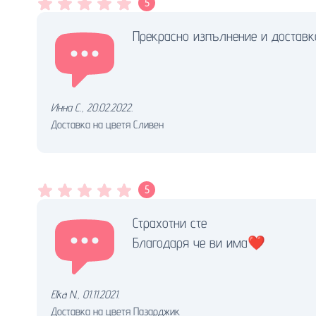
5
Прекрасно изпълнение и доставка
Инна С.
,
20.02.2022.
Доставка на цветя Сливен
5
Страхотни сте
Благодаря че ви има❤️
Elka N.
,
01.11.2021.
Доставка на цветя Пазарджик