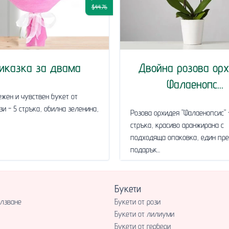
$44.76
иказка за двама
Двойна розова ор
Фалаенопс...
ежен и чувствен букет от
зи - 5 стръка, обилна зеленина,
Розова орхидея "Фалаенопсис" 
стръка, красиво аранжирана с
подходяща опаковка, един пре
подарък...
Букети
олзване
Букети от рози
Букети от лилиуми
Букети от гербери