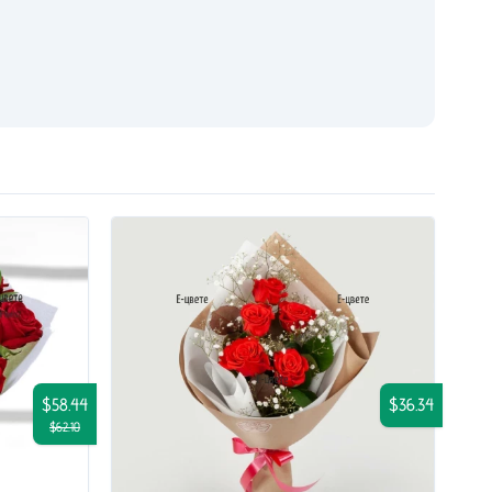
$58.44
$36.34
$62.10