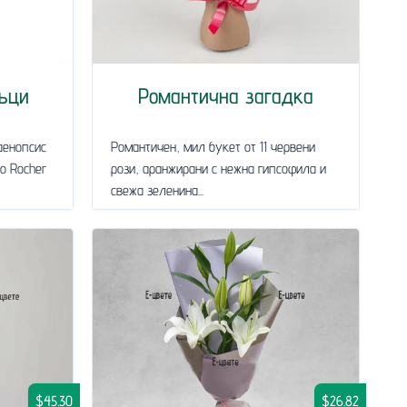
ъци
Романтична загадка
аенопсис
Романтичен, мил букет от 11 червени
ro Rocher
рози, аранжирани с нежна гипсофила и
свежа зеленина...
$45.30
$26.82