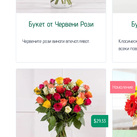
Букет от Червени Рози
Б
Червените рози винаги впечатляват.
Класическ
всеки пов
Намаление
$29.33