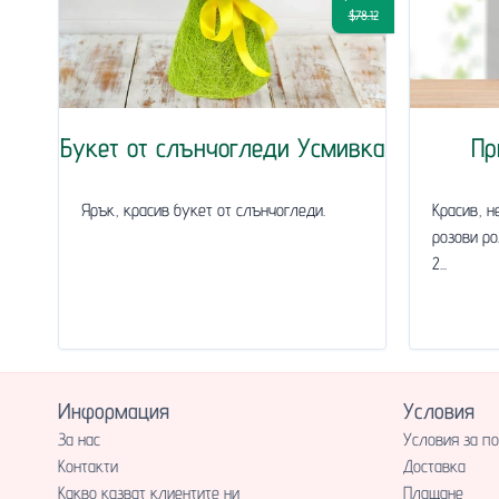
$78.12
Букет от слънчогледи Усмивка
Пр
Ярък, красив букет от слънчогледи.
Красив, н
розови ро
2...
Информация
Условия
За нас
Условия за п
Контакти
Доставка
Какво казват клиентите ни
Плащане