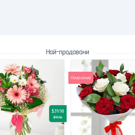
Най-продавани
Намаление
$39.98
$43.56