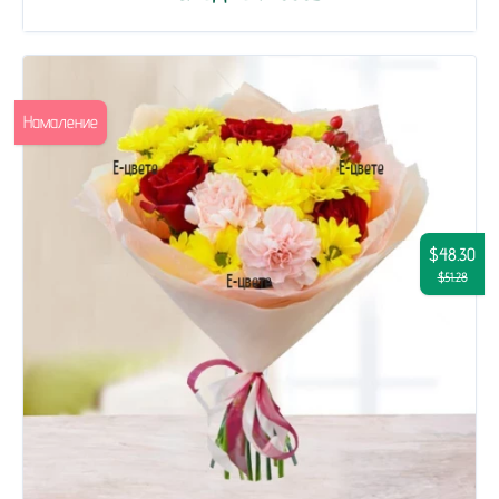
Намаление
$48.30
$51.28