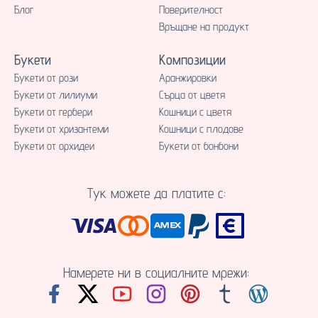
Блог
Поверителност
Връщане на продукт
Букети
Композиции
Букети от рози
Аранжировки
Букети от лилиуми
Сърца от цветя
Букети от гербери
Кошници с цветя
Букети от хризантеми
Кошници с плодове
Букети от орхидеи
Букети от бонбони
Тук можете да платите с:
Намерете ни в социалните мрежи: