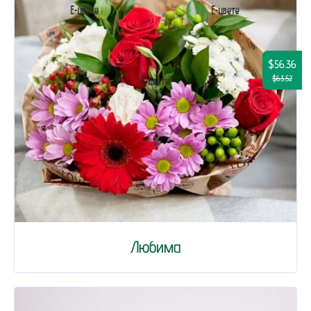
$56.36
$63.52
Любима