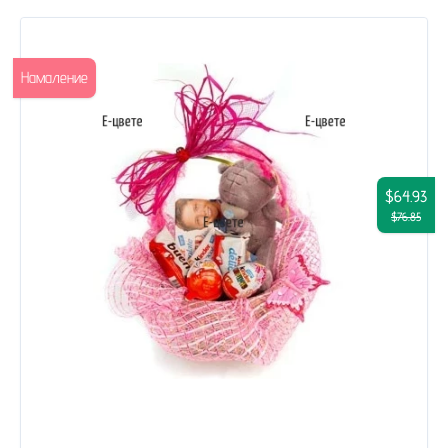
Намаление
$64.93
$76.85