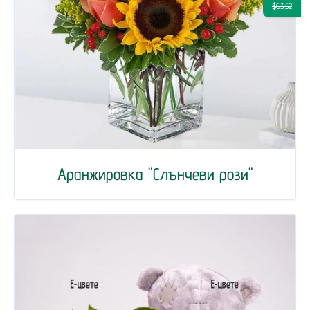
$63.52
Аранжировка "Слънчеви рози"