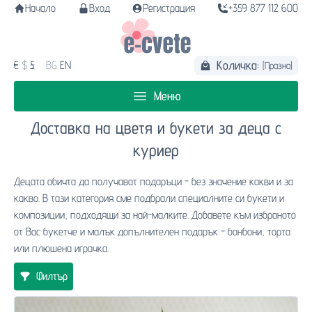
Начало
Вход
Регистрация
+359 877 112 600
Количка:
€
$
£
BG
EN
(Празна)
Меню
Доставка на цветя и букети за деца с
куриер
Децата обичта да получават подаръци - без значение какви и за
какво. В тази категория сме подбрали специалните си букети и
композиции, подходящи за най-малките. Добавете към избраното
от Вас букетче и малък допълнителен подарък - бонбони, торта
или плюшена играчка.
Филтър