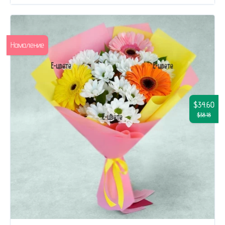
Намаление
$34.60
$38.18