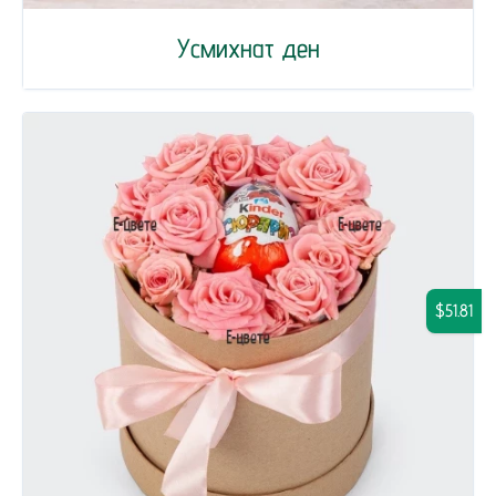
Усмихнат ден
$51.81