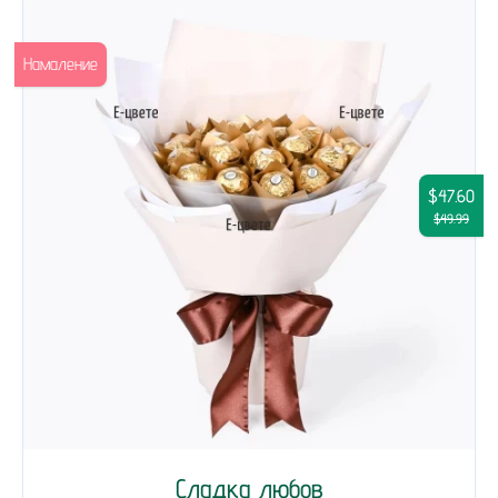
Намаление
$47.60
$49.99
Сладка любов