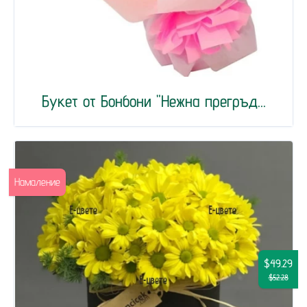
Букет от Бонбони "Нежна прегръд...
Намаление
$49.29
$52.28