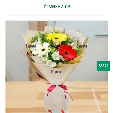
Усмихни се
$35.21