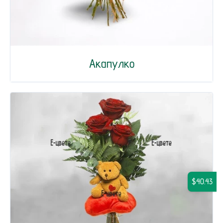
Акапулко
$40.43