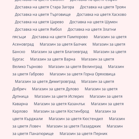
Доставка на цветя Стара Загора
Доставка на цветя Троян
Доставка на цветя Търговище
Доставка на цветя Хасково
Доставка на цветя Царево
Доставка на цветя Шумен
Доставка на цветя Ямбол
Доставка на цветя Златни
пясъци
Доставка на цветя Пампорово
Магазин за цветя
Асеновград
Магазин за цветя Балчик
Магазин за цветя
Банско
Магазин за цветя Благоевград
Магазин за цветя
Бургас
Магазин за цветя Варна
Магазин за цветя
Велико Търново
Магазин за цветя Велинград
Магазин
за цветя Габрово
Магазин за цветя Горна Оряховица
Магазин за цветя Димитровград
Магазин за цветя
Добрич
Магазин за цветя Дулово
Магазин за цветя
Дупница
Магазин за цветя Исперих
Магазин за цветя
Каварна
Магазин за цветя Казанлък
Магазин за цветя
Карлово
Магазин за цветя Костинброд
Магазин за
цветя Кърджали
Магазин за цветя Кюстендил
Магазин
за цветя Ловеч
Магазин за цветя Пазарджик
Магазин
за цветя Панагюрище
Магазин за цветя Перник