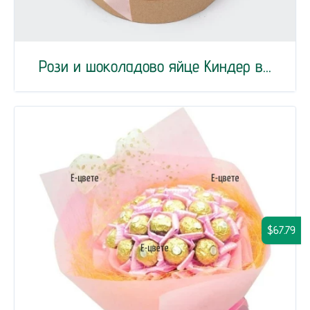
Рози и шоколадово яйце Киндер в...
$67.79