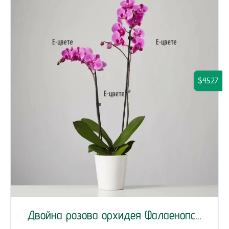
$45.27
Двойна розова орхидея Фалаенопс...