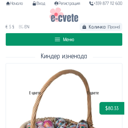
Начало
Вход
Регистрация
+359 877 112 600
Количка:
€
$
£
BG
EN
(Празна)
Меню
Киндер изненада
$80.33