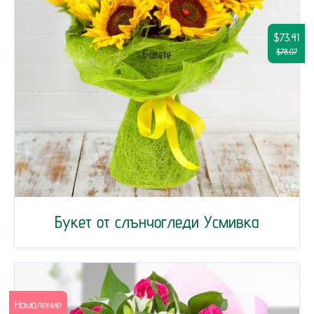
$73.41
$78.07
Букет от слънчогледи Усмивка
Намаление