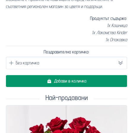
съответния регионален магазин за цветя и подаръци.
Продуктът съдържа:
1x Кошница
1x Лакомства Kinder
1x Опаковка
Поздравителна картичка:
Добави в количка
Най-продавани