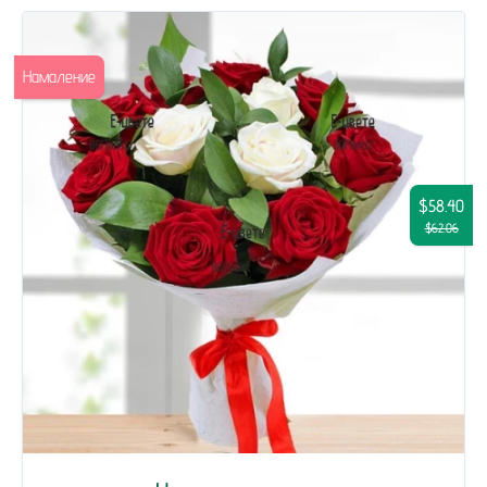
Намаление
$58.40
$62.06