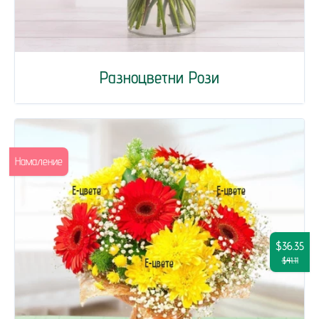
Разноцветни Рози
Намаление
$36.35
$41.11