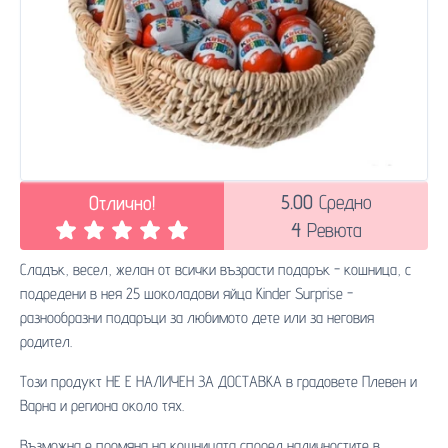
5.00
Средно
Отлично!
4
Ревюта
Сладък, весел, желан от всички възрасти подарък - кошница, с
подредени в нея 25 шоколадови яйца Kinder Surprise -
разнообразни подаръци за любимото дете или за неговия
родител.
Този продукт НЕ Е НАЛИЧЕН ЗА ДОСТАВКА в градовете Плевен и
Варна и региона около тях.
Възможна е промяна на кошницата според наличностите в