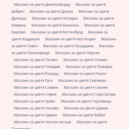
Магазин за цветя Димитровград
Магазин за цветя
Добрич
Магазин за цветя Дулово
Магазин за цветя
Дупница
Магазин за цветя Исперих
Магазин за цветя
Каварна
Магазин за цветя Казанлък
Магазин за цветя
Карлово
Магазин за цветя Костинброд
Магазин за
цветя Кърджали
Магазин за цветя Кюстендил
Магазин
за цветя Ловеч
Магазин за цветя Пазарджик
Магазин
за цветя Панагюрище
Магазин за цветя Перник
Магазин за цветя Петрич
Магазин за цветя Плевен
Магазин за цветя Пловдив
Магазин за цветя Поморие
Магазин за цветя Разград
Магазин за цветя Разлог
Магазин за цветя Русе
Магазин за цветя Севлиево
Магазин за цветя Сливен
Магазин за цветя Смолян
Магазин за цветя София
Магазин за цветя Стара Загора
Магазин за цветя Троян
Магазин за цветя Търговище
Магазин за цветя Хасково
Магазин за цветя Царево
Магазин за цветя Шумен
Магазин за цветя Ямбол
Магазин за цветя Златни пясъци
Магазин за цветя
Пампорово