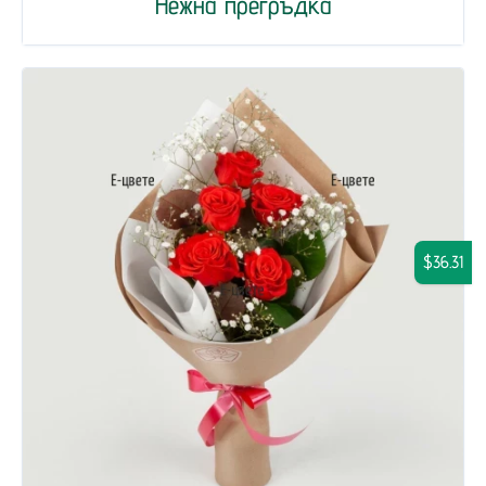
Нежна прегръдка
$36.31