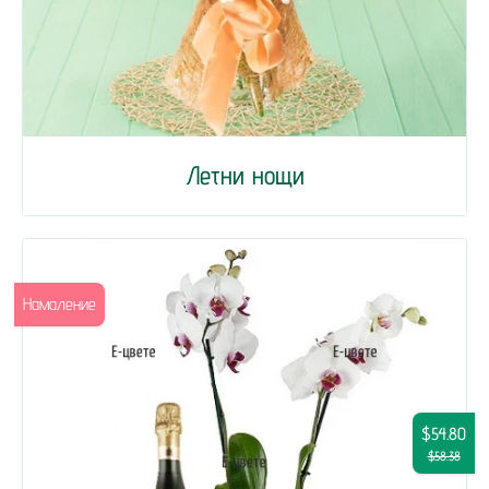
Летни нощи
Намаление
$54.80
$58.38