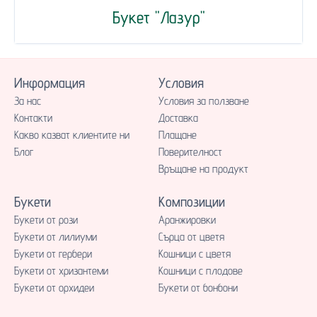
Букет "Лазур"
Информация
Условия
За нас
Условия за ползване
Контакти
Доставка
Какво казват клиентите ни
Плащане
Блог
Поверителност
Връщане на продукт
Букети
Композиции
Букети от рози
Аранжировки
Букети от лилиуми
Сърца от цветя
Букети от гербери
Кошници с цветя
Букети от хризантеми
Кошници с плодове
Букети от орхидеи
Букети от бонбони