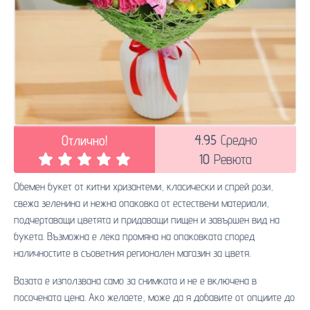
4.95
Средно
Отлично!
10
Ревюта
Обемен букет от китни хризантеми, класически и спрей рози,
свежа зеленина и нежна опаковка от естествени материали,
подчертаващи цветята и придаващи пищен и завършен вид на
букета. Възможна е лека промяна на опаковката според
наличностите в съоветния регионален магазин за цветя.
Вазата е използвана само за снимката и не е включена в
посочената цена. Ако желаете, може да я добавите от опциите до