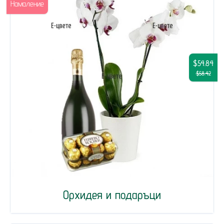
Намаление
$54.84
$58.42
Орхидея и подаръци