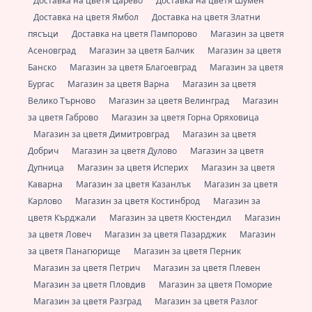
Доставка на цветя Царево
Доставка на цветя Шумен
Доставка на цветя Ямбол
Доставка на цветя Златни
пясъци
Доставка на цветя Пампорово
Магазин за цветя
Асеновград
Магазин за цветя Балчик
Магазин за цветя
Банско
Магазин за цветя Благоевград
Магазин за цветя
Бургас
Магазин за цветя Варна
Магазин за цветя
Велико Търново
Магазин за цветя Велинград
Магазин
за цветя Габрово
Магазин за цветя Горна Оряховица
Магазин за цветя Димитровград
Магазин за цветя
Добрич
Магазин за цветя Дулово
Магазин за цветя
Дупница
Магазин за цветя Исперих
Магазин за цветя
Каварна
Магазин за цветя Казанлък
Магазин за цветя
Карлово
Магазин за цветя Костинброд
Магазин за
цветя Кърджали
Магазин за цветя Кюстендил
Магазин
за цветя Ловеч
Магазин за цветя Пазарджик
Магазин
за цветя Панагюрище
Магазин за цветя Перник
Магазин за цветя Петрич
Магазин за цветя Плевен
Магазин за цветя Пловдив
Магазин за цветя Поморие
Магазин за цветя Разград
Магазин за цветя Разлог