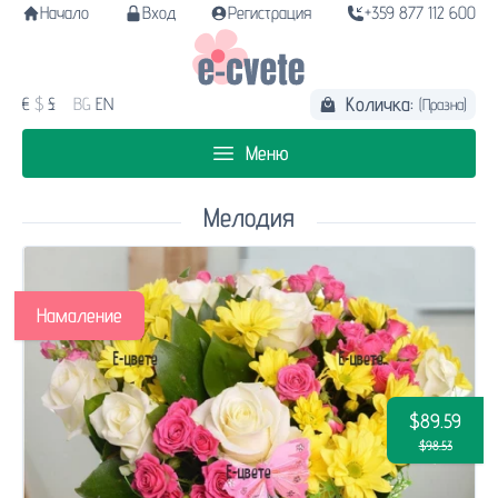
Начало
Вход
Регистрация
+359 877 112 600
Количка:
€
$
£
BG
EN
(Празна)
Меню
Мелодия
Намаление
$89.59
$98.53