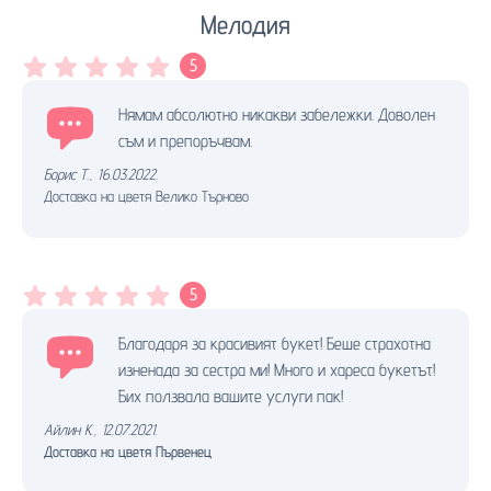
Мелодия
5
Нямам абсолютно никакви забележки. Доволен
съм и препоръчвам.
Борис Т.
,
16.03.2022.
Доставка на цветя Велико Търново
5
Благодаря за красивият букет! Беше страхотна
изненада за сестра ми! Много и хареса букетът!
Бих ползвала вашите услуги пак!
Айлин К.
,
12.07.2021.
Доставка на цветя Първенец