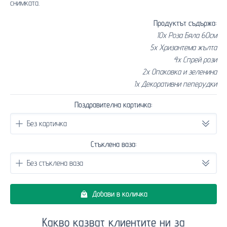
снимката.
Продуктът съдържа:
10x Роза Бяла 60см
5x Хризантема жълта
4x Спрей рози
2x Опаковка и зеленина
1x Декоративни пеперудки
Поздравителна картичка:
Стъклена ваза:
Добави в количка
Какво казват клиентите ни за