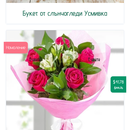
Букет от слънчогледи Усмивка
Намаление
$41.78
$44.76