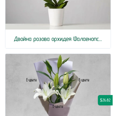
Двойна розова орхидея Фалаенопс...
$26.82