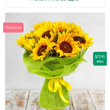
Намаление
$73.45
$78.12