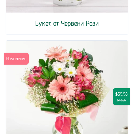
Букет от Червени Рози
Намаление
$39.98
$43.56