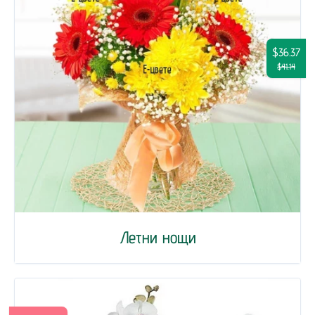
$36.37
$41.14
Летни нощи