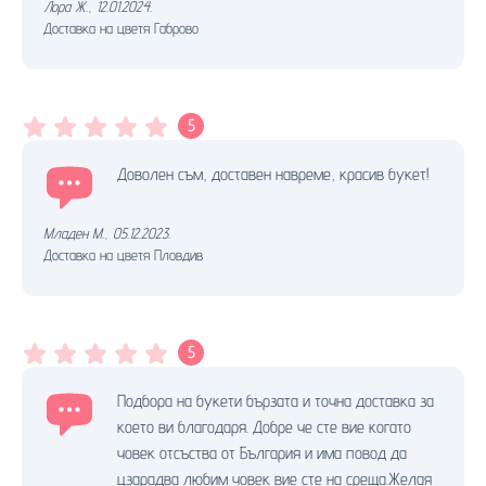
Лора Ж.
,
12.01.2024.
Доставка на цветя Габрово
5
Доволен съм, доставен навреме, красив букет!
Младен М.
,
05.12.2023.
Доставка на цветя Пловдив
5
Подбора на букети бързата и точна доставка за
което ви благодаря. Добре че сте вие когато
човек отсъства от България и има повод да
цзарадва любим човек вие сте на среща.Желая