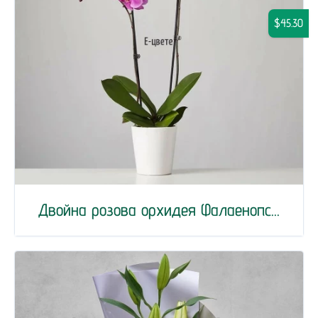
$45.30
Двойна розова орхидея Фалаенопс...