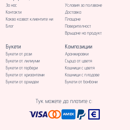
За нас
Условия за ползване
Контакти
Доставка
Какво казват клиентите ни
Плащане
Блог
Поверителност
Връщане на продукт
Букети
Композиции
Букети от рози
Аранжировки
Букети от лилиуми
Сърца от цветя
Букети от гербери
Кошници с цветя
Букети от хризантеми
Кошници с плодове
Букети от орхидеи
Букети от бонбони
Тук можете да платите с: