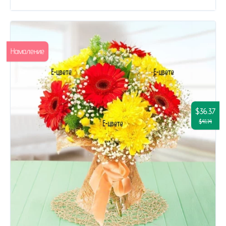
Намаление
$36.37
$41.14