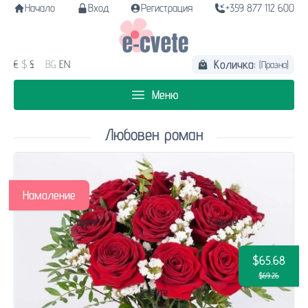
Начало
Вход
Регистрация
+359 877 112 600
Количка:
€
$
£
BG
EN
(Празна)
Меню
Любовен роман
Намаление
$65.68
$69.26