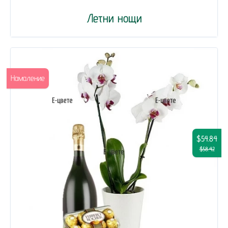
Летни нощи
Намаление
$54.84
$58.42