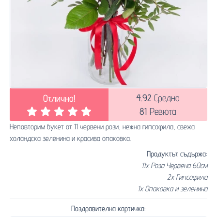
4.92
Средно
Отлично!
81
Ревюта
Неповторим букет от 11 червени рози, нежна гипсофила, свежа
холандска зеленина и красива опаковка.
Продуктът съдържа:
11x Роза Червена 60см
2x Гипсофила
1x Опаковка и зеленина
Поздравителна картичка: