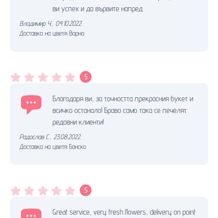
ви успех и да вървите напред
Владимир Ч.
,
04.10.2022.
Доставка на цветя Варна
5
Благодаря ви, за точността прекрасния букет и
всичко останало! Браво само така се печелят
редовни клиенти!
Радослав С.
,
23.08.2022.
Доставка на цветя Банско
5
Great service, very fresh flowers, delivery on point