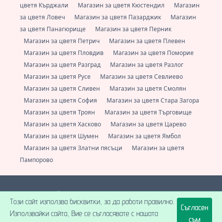
цветя Кърджали
Магазин за цветя Кюстендил
Магазин
за цветя Ловеч
Магазин за цветя Пазарджик
Магазин
за цветя Панагюрище
Магазин за цветя Перник
Магазин за цветя Петрич
Магазин за цветя Плевен
Магазин за цветя Пловдив
Магазин за цветя Поморие
Магазин за цветя Разград
Магазин за цветя Разлог
Магазин за цветя Русе
Магазин за цветя Севлиево
Магазин за цветя Сливен
Магазин за цветя Смолян
Магазин за цветя София
Магазин за цветя Стара Загора
Магазин за цветя Троян
Магазин за цветя Търговище
Магазин за цветя Хасково
Магазин за цветя Царево
Магазин за цветя Шумен
Магазин за цветя Ямбол
Магазин за цветя Златни пясъци
Магазин за цветя
Пампорово
Е-цвете - Онлайн магазин за доставка на цветя за цяла България.
Този сайт използва бисквитки, за да работи правилно.
Винаги свежи цветя от локални флористи.
+359 (0) 877 112 600
Съгласен
support@e-cvete.com
| Всички права запазени © |
НетПартнерс
Използвайки сайта, Вие се съгласявате с нашата
ООД
® 2026 A posse ad esse.
съм