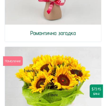
Романтична загадка
Намаление
$73.45
$78.12