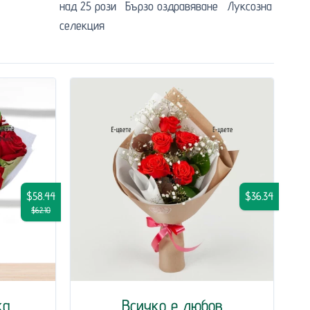
над 25 рози
Бързо оздравяване
Луксозна
селекция
$58.44
$36.34
$62.10
ка
Всичко е любов