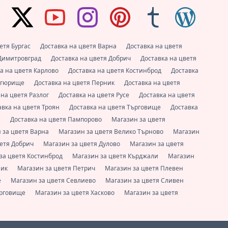
етя Бургас
Доставка на цветя Варна
Доставка на цветя
 Димитровград
Доставка на цветя Добрич
Доставка на цветя
а на цветя Карлово
Доставка на цветя Костинброд
Доставка
нагюрище
Доставка на цветя Перник
Доставка на цветя
 на цветя Разлог
Доставка на цветя Русе
Доставка на цветя
авка на цветя Троян
Доставка на цветя Търговище
Доставка
и
Доставка на цветя Пампорово
Магазин за цветя
 за цветя Варна
Магазин за цветя Велико Търново
Магазин
ветя Добрич
Магазин за цветя Дулово
Магазин за цветя
за цветя Костинброд
Магазин за цветя Кърджали
Магазин
ник
Магазин за цветя Петрич
Магазин за цветя Плевен
е
Магазин за цветя Севлиево
Магазин за цветя Сливен
ърговище
Магазин за цветя Хасково
Магазин за цветя