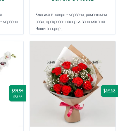
за
Класика в жанра - червени, романтични
 - червени
рози, прекрасен подарък за дамата на
Вашето сърце,...
$54.84
$65.68
$58.42