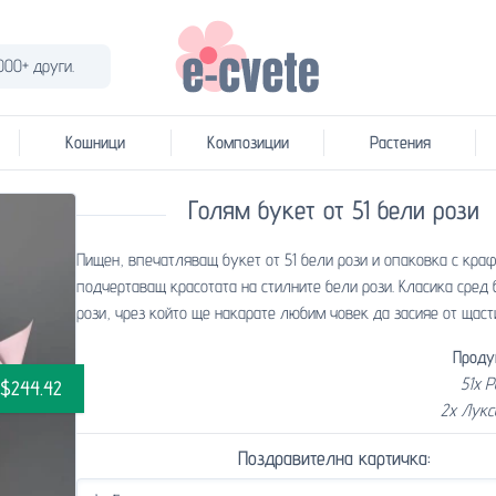
000+ други.
Кошници
Композиции
Растения
Голям букет от 51 бели рози
Пищен, впечатляващ букет от 51 бели рози и опаковка с краф
подчертаващ красотата на стилните бели рози. Класика сред 
рози, чрез който ще накарате любим човек да засияе от щаст
Проду
51x 
$244.42
2x Лукс
Поздравителна картичка: