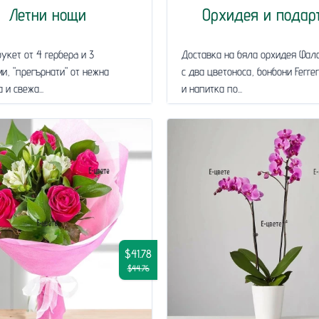
Летни нощи
Орхидея и подар
укет от 4 герберa и 3
Доставка на бяла орхидея Фал
и, "прегърнати" от нежна
с два цветоноса, бонбони Ferre
 и свежа...
и напитка по...
$41.78
$44.76