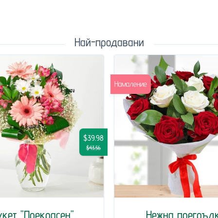
Най-продавани
Намаление
$39.98
$43.56
укет "Прекрасен"
Нежна прегръд