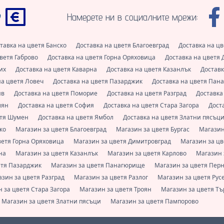
Намерете ни в социалните мрежи:
тавка на цветя Банско
Доставка на цветя Благоевград
Доставка на цв
цветя Габрово
Доставка на цветя Горна Оряховица
Доставка на цветя
рих
Доставка на цветя Каварна
Доставка на цветя Казанлък
Доставк
на цветя Ловеч
Доставка на цветя Пазарджик
Доставка на цветя Па
ив
Доставка на цветя Поморие
Доставка на цветя Разград
Доставка
лян
Доставка на цветя София
Доставка на цветя Стара Загора
Дост
етя Шумен
Доставка на цветя Ямбол
Доставка на цветя Златни пясъц
ско
Магазин за цветя Благоевград
Магазин за цветя Бургас
Магазин
ветя Горна Оряховица
Магазин за цветя Димитровград
Магазин за ц
рна
Магазин за цветя Казанлък
Магазин за цветя Карлово
Магазин 
етя Пазарджик
Магазин за цветя Панагюрище
Магазин за цветя Пер
азин за цветя Разград
Магазин за цветя Разлог
Магазин за цветя Рус
 за цветя Стара Загора
Магазин за цветя Троян
Магазин за цветя Т
Магазин за цветя Златни пясъци
Магазин за цветя Пампорово