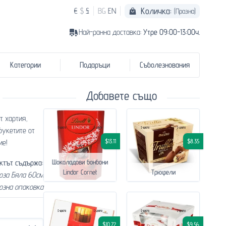
Количка:
€
$
£
BG
EN
(Празна)
Най-ранна доставка:
Утре 09:00-13:00ч.
Категории
Подаръци
Съболезнования
Добавете също
т хартия,
букетите от
$13.11
$8.35
ие!
ктът съдържа:
Шоколадови бонбони
Lindor Cornet
Трюфели
Роза Бяла 60см
озна опаковка
$10.72
$9.56