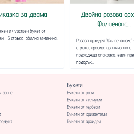
иказка за двама
Двойна розова ор
Фалаенопс...
ежен и чувствен букет от
зи - 5 стръка, обилна зеленина,
Розова орхидея "Фалаенопсис" 
стръка, красиво аранжирана с
подходяща опаковка, един пре
подарък...
Букети
олзване
Букети от рози
Букети от лилиуми
Букети от гербери
т
Букети от хризантеми
родукт
Букети от орхидеи