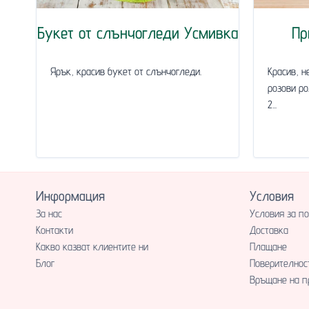
Букет от слънчогледи Усмивка
Пр
Ярък, красив букет от слънчогледи.
Красив, н
розови ро
2...
Информация
Условия
За нас
Условия за п
Контакти
Доставка
Какво казват клиентите ни
Плащане
Блог
Поверителнос
Връщане на п