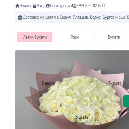
Начало
Вход
Регистрация
+359 877 112 600
Доставка на цветя в
София,
Пловдив,
Варна,
Бургас
и още 1
Летни букети
Рози
Букети