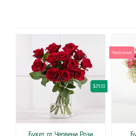
Намаление
$29.33
Букет от Червени Рози
Б