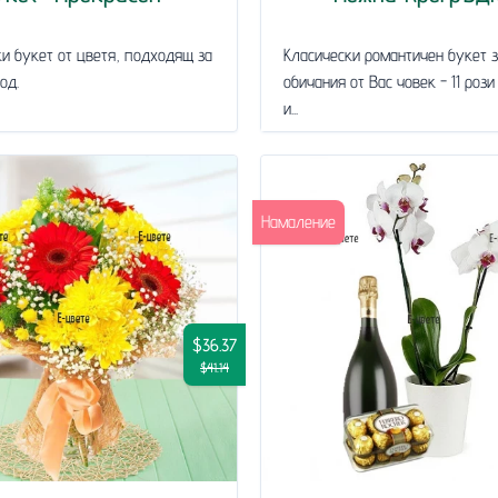
и букет от цветя, подходящ за
Класически романтичен букет 
од.
обичания от Вас човек - 11 рози
и...
Намаление
$36.37
$41.14