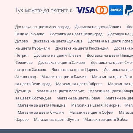
Тук можете да платите с:
Доставка на цветя Асеновград
Доставка на цветя Балчик
Дос
Велико Търново
Доставка на цветя Велинград
Доставка на 
Дулово
Доставка на цветя Дупница
Доставка на цветя Испе
на цветя Кърджали
Доставка на цветя Кюстендил
Доставка 
Петрич
Доставка на цветя Плевен
Доставка на цветя Пловд
Севлиево
Доставка на цветя Сливен
Доставка на цветя Смо
на цветя Хасково
Доставка на цветя Царево
Доставка на цв
Асеновград
Магазин за цветя Балчик
Магазин за цветя Бан
за цветя Велинград
Магазин за цветя Габрово
Магазин за ц
Дупница
Магазин за цветя Исперих
Магазин за цветя Кава
за цветя Кюстендил
Магазин за цветя Ловеч
Магазин за цв
Магазин за цветя Пловдив
Магазин за цветя Поморие
Маг
Магазин за цветя Смолян
Магазин за цветя София
Магазин
Царево
Магазин за цветя Шумен
Магазин за цветя Ямбол