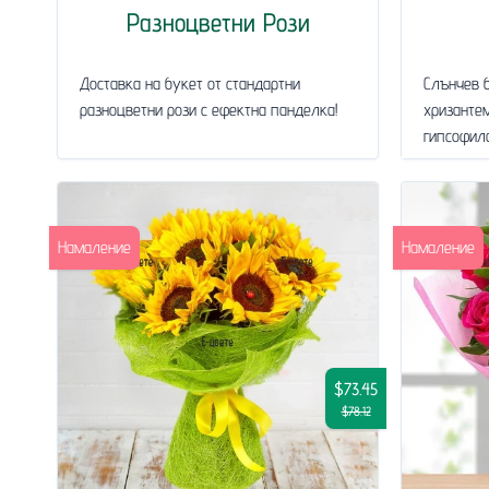
Разноцветни Рози
Доставка на букет от стандартни
Слънчев б
разноцветни рози с ефектна панделка!
хризантем
гипсофила
Намаление
Намаление
$73.45
$78.12