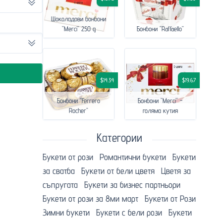
Шоколадови бонбони
"Merci" 250 g
Бонбони "Raffaello"
$14.34
$19.67
Бонбони "Ferrero
Бонбони "Merci" -
Rocher"
голяма кутия
Категории
Букети от рози
Романтични букети
Букети
за сватба
Букети от бели цветя
Цветя за
съпругата
Букети за бизнес партньори
Букети от рози за 8ми март
Букети от Рози
Зимни букети
Букети с бели рози
Букети