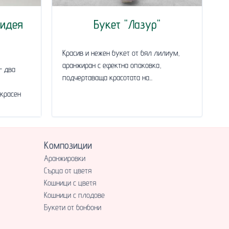
хидея
Букет "Лазур"
Красив и нежен букет от бял лилиум,
аранжиран с ефектна опаковка,
- два
подчертаваща красотата на...
красен
Композиции
Аранжировки
Сърца от цветя
Кошници с цветя
Кошници с плодове
Букети от бонбони