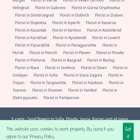
Burgas
Florist in Varna
Florist in Veliko Tarnovo
Florist in
Velingrad
Florist in Gabrovo
Florist in Gorna Oryahovitsa
Florist in Dimitrovgrad
Florist in Dobrich
Florist in Dulovo
Florist in Dupnitsa
Florist in Isperih
Florist in Kavarna
Florist in Kazanlak
Florist in Karlovo
Florist in Kostinbrod
Florist in Kardzhali
Florist in Kyustendil
Florist in Lovech
Florist in Pazardzhik
Florist in Panagyurishte
Florist in
Pernik
Florist in Petrich
Florist in Pleven
Florist in Plovdiv
Florist in Pomorie
Florist in Razgrad
Florist in Razlog
Florist in Ruse
Florist in Sevlievo
Florist in Sliven
Florist in
Smolyan
Florist in Sofia
Florist in Stara Zagora
Florist in
Troyan
Florist in Targovishte
Florist in Haskovo
Florist in
Tsarevo
Florist in Shumen
Florist in Yambol
Florist in
Zlatni pyasatsi
Florist in Pamporovo
E-cvete - Send flowers to Sofia, Plovdiv, Varna, Burgas and all major
localities in Bulgaria. Always fresh flowers from a florist nearby.
+359 (0)
This website uses cookies to work properly. By using it you
Got
877 112 600
support@e-cvete.com
| All rights reserved © |
NetPartners LTD
® 2026 A posse ad esse.
agree to our Privacy Policy.
it