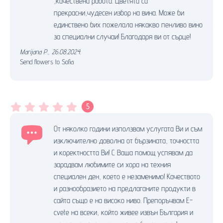
,качествена работа. Цветята са
прекрасни,чудесен избор на вина. Може би
единствено бих пожелала някакво пенливо вино
за специални случаи! Благодаря ви от сърце!
Marijana P.
,
26.08.2024.
Send flowers to Sofia
5
От няколко години използвам услугата Ви и съм
изключително доволна от бързината, точността
и коректността Ви! С Ваша помощ успявам да
зарадвам любимите си хора на техния
специален ден, което е незаменимо! Качеството
и разнообразието на предлаганите продукти в
сайта също е на високо ниво. Препоръчвам E-
cvete на всеки, който живее извън България и