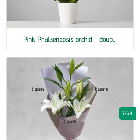
Pink Phalaenopsis orchid - doub...
$26.81