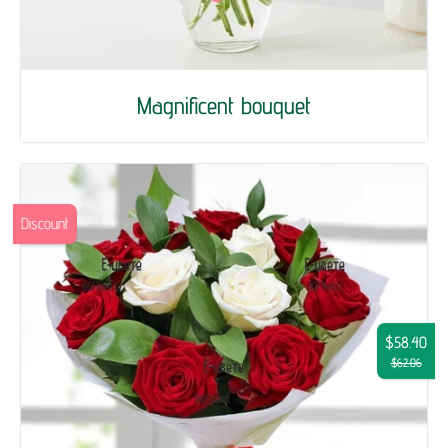
Magnificent bouquet
Discount
$58.40
$62.06