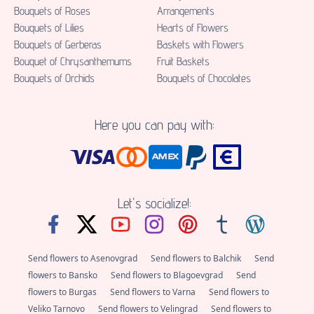
Bouquets of Roses
Аrrangements
Bouquets of Lilies
Hearts of Flowers
Bouquets of Gerberas
Baskets with Flowers
Bouquet of Chrysanthemums
Fruit Baskets
Bouquets of Orchids
Bouquets of Chocolates
Here you can pay with:
Let's socialize!:
Send flowers to Asenovgrad
Send flowers to Balchik
Send
flowers to Bansko
Send flowers to Blagoevgrad
Send
flowers to Burgas
Send flowers to Varna
Send flowers to
Veliko Tarnovo
Send flowers to Velingrad
Send flowers to