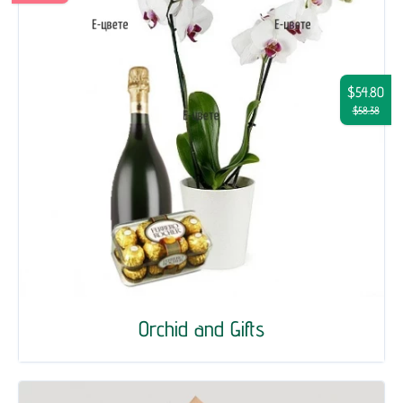
$54.80
$58.38
Orchid and Gifts