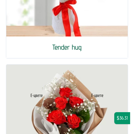
Tender hug
$36.31