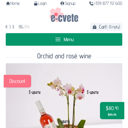
Home
Login
Signup
+359 877 112 600
Cart:
€
$
£
BG
EN
(Empty)
Menu
Orchid and rosé wine
Discount
$80.41
$86.36