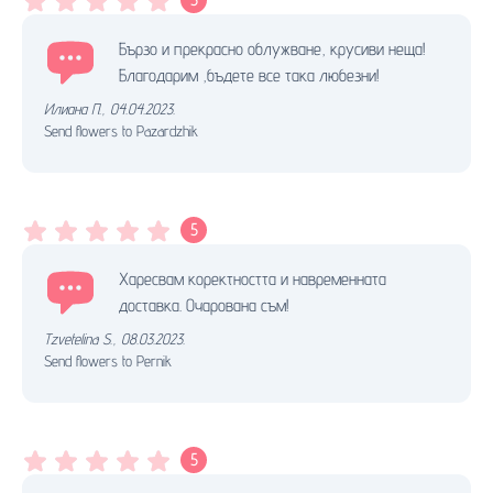
Бързо и прекрасно облужване, крусиви неща!
Благодарим ,бъдете все така любезни!
Илиана П.
,
04.04.2023.
Send flowers to Pazardzhik
5
Харесвам коректността и навременната
доставка. Очарована съм!
Tzvetelina S.
,
08.03.2023.
Send flowers to Pernik
5