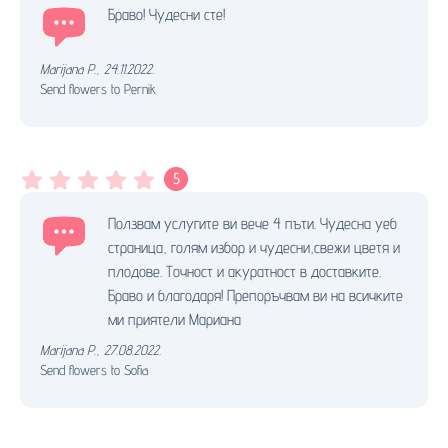
Браво! Чудесни сте!
Marijana P.
,
24.11.2022.
Send flowers to Pernik
5
Ползвам услугите ви вече 4 пъти. Чудесна уеб
страница, голям избор и чудесни,свежи цветя и
плодове. Точност и акуратност в доставките.
Браво и благодаря! Препоръчвам ви на всичките
ми приятели Мариана
Marijana P.
,
27.08.2022.
Send flowers to Sofia