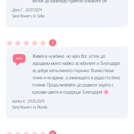
желае да изненада приятно близките си!
Деси Г.
,
25.07.2024.
Send flowers to Sofia
5
Живея в чужбина, но чрез Вас успях да
зарадвам моята майка за юбилеят и. Благодаря
за добре изпълнената поръчка. Всичко беше
точно и на време, а изненадата и радостта бяха
големи. Продължавайте да радвате хората с
красиви цветя и подаръци. Благодаря! 🌸
Ivanka K.
,
29.05.2024.
Send flowers to Plovdiv
5