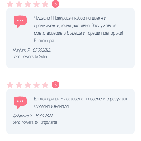
5
Чудесно ! Прекрасен избор на цветя и
аранжименти,точна доставка! Заслужавате
моето доверие в бъдеще и горещи препоръки!
Благодаря!
Marijana P.
,
07.05.2022.
Send flowers to Sofia
5
Благодаря ви - доставено на време и в резултат
чудесна изненада!
Добринка У.
,
30.04.2022.
Send flowers to Targovishte