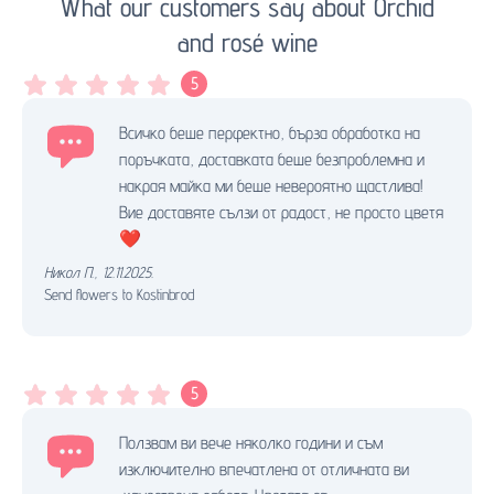
What our customers say about Orchid
and rosé wine
5
Всичко беше перфектно, бърза обработка на
поръчката, доставката беше безпроблемна и
накрая майка ми беше невероятно щастлива!
Вие доставяте сълзи от радост, не просто цветя
❤️
Никол П.
,
12.11.2025.
Send flowers to Kostinbrod
5
Ползвам ви вече няколко години и съм
изключително впечатлена от отличната ви