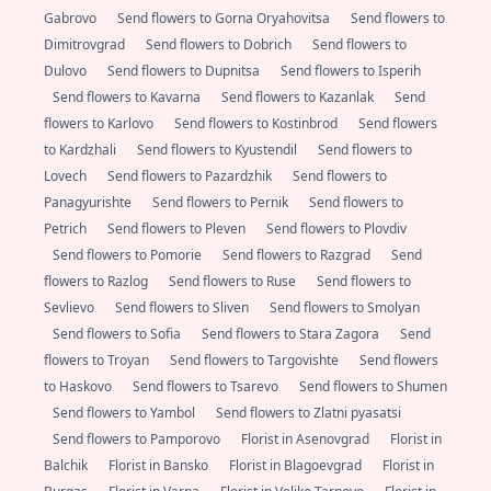
Gabrovo
Send flowers to Gorna Oryahovitsa
Send flowers to
Dimitrovgrad
Send flowers to Dobrich
Send flowers to
Dulovo
Send flowers to Dupnitsa
Send flowers to Isperih
Send flowers to Kavarna
Send flowers to Kazanlak
Send
flowers to Karlovo
Send flowers to Kostinbrod
Send flowers
to Kardzhali
Send flowers to Kyustendil
Send flowers to
Lovech
Send flowers to Pazardzhik
Send flowers to
Panagyurishte
Send flowers to Pernik
Send flowers to
Petrich
Send flowers to Pleven
Send flowers to Plovdiv
Send flowers to Pomorie
Send flowers to Razgrad
Send
flowers to Razlog
Send flowers to Ruse
Send flowers to
Sevlievo
Send flowers to Sliven
Send flowers to Smolyan
Send flowers to Sofia
Send flowers to Stara Zagora
Send
flowers to Troyan
Send flowers to Targovishte
Send flowers
to Haskovo
Send flowers to Tsarevo
Send flowers to Shumen
Send flowers to Yambol
Send flowers to Zlatni pyasatsi
Send flowers to Pamporovo
Florist in Asenovgrad
Florist in
Balchik
Florist in Bansko
Florist in Blagoevgrad
Florist in