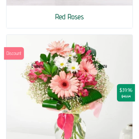
Red Roses
Discount
$39.96
$43.54