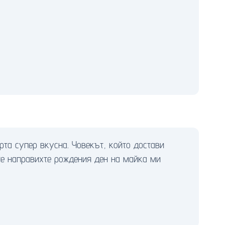
рта супер вкусна. Човекът, който достави
че направихте рождения ден на майка ми