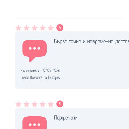
5
Бърза,точна и навременна достав
станимир с.
,
01.05.2026.
Send flowers to Burgas
5
Перфектни!