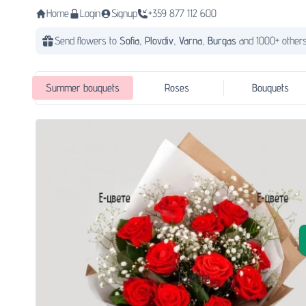
Home
Login
Signup
+359 877 112 600
Send flowers to
Sofia,
Plovdiv,
Varna,
Burgas
and 1000+ others
Summer bouquets
Roses
Bouquets