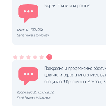
Бързи, точни и коректни!
Огнян О.
,
11.10.2022.
Send flowers to Plovdiv
5
Прекрасно и професиално обслужв
цветята и тортата много мил, в
специален!! Красимира Жекова, 
Красимира Ж.
,
02.04.2022.
Send flowers to Kazanlak