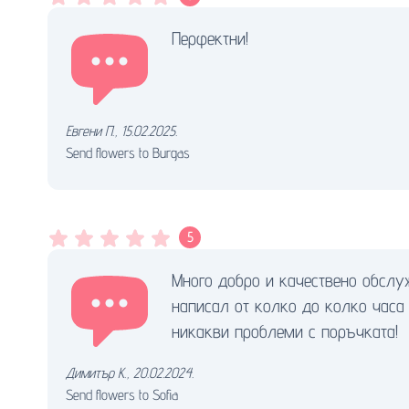
Перфектни!
Евгени П.
,
15.02.2025.
Send flowers to Burgas
5
Много добро и качествено обслуж
написал от колко до колко часа
никакви проблеми с поръчката!
Димитър К.
,
20.02.2024.
Send flowers to Sofia