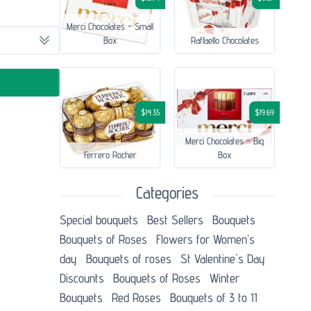
Merci Chocolates - Small
Box
Raffaello Chocolates
$14.35
$19.69
Merci Chocolates - Big
Ferrero Rocher
Box
Categories
Special bouquets
Best Sellers
Bouquets
Bouquets of Roses
Flowers for Women’s
day
Bouquets of roses
St Valentine's Day
Discounts
Bouquets of Roses
Winter
Bouquets
Red Roses
Bouquets of 3 to 11