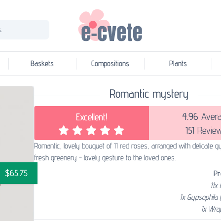
.
Baskets
Compositions
Plants
Romantic mystery
4.96
Aver
Excellent!
151
Revie
Romantic, lovely bouquet of 11 red roses, arranged with delicate g
fresh greenery - lovely gesture to the loved ones.
$65.75
Pr
11x
1x Gypsophila 
1x Wra