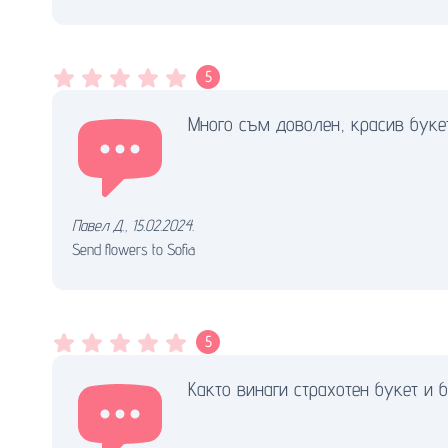
5
Много съм доволен, красив букет
Павел Д.
,
15.02.2024.
Send flowers to Sofia
5
Както винаги страхотен букет и 