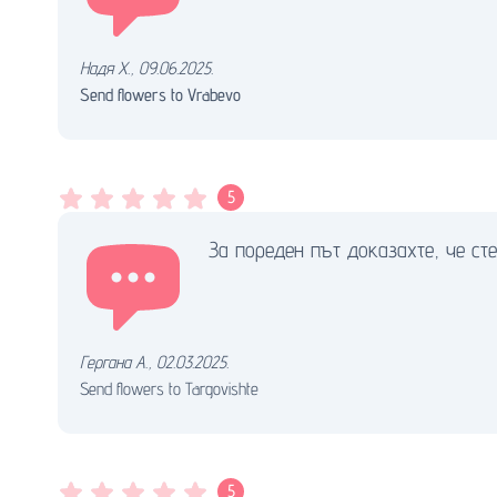
Надя Х.
,
09.06.2025.
Send flowers to Vrabevo
5
За пореден път доказахте, че ст
Гергана А.
,
02.03.2025.
Send flowers to Targovishte
5