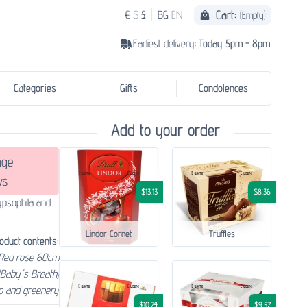
Cart:
€
$
£
BG
EN
(Empty)
Earliest delivery:
Today 5pm - 8pm.
Categories
Gifts
Condolences
Add to your order
age
ws
$13.13
$8.36
ypsophila and
Lindor Cornet
Truffles
oduct contents:
 Red rose 60cm
(Baby's Breath)
p and greenery
$10.74
$9.57