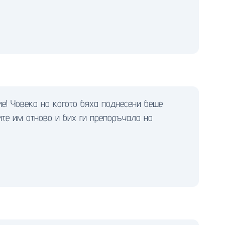
е! Човека на когото бяха поднесени беше
ите им отново и бих ги препоръчала на