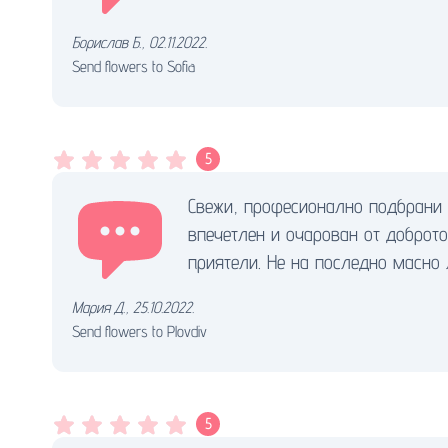
Борислав Б.
,
02.11.2022.
Send flowers to Sofia
5
Свежи, професионално подбрани 
впечетлен и очарован от доброт
приятели. Не на последно масно 
Мария Д.
,
25.10.2022.
Send flowers to Plovdiv
5