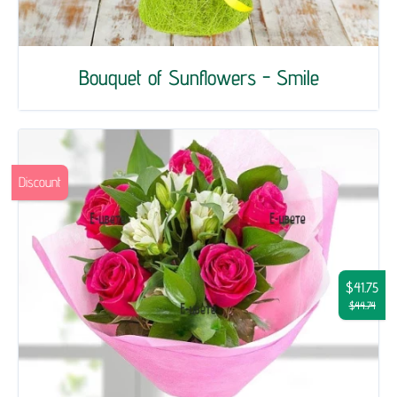
Bouquet of Sunflowers - Smile
Discount
$41.75
$44.74