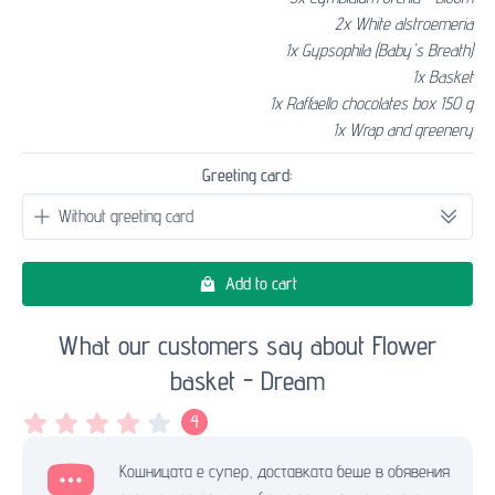
2x White alstroemeria
1x Gypsophila (Baby's Breath)
1x Basket
1x Raffaello chocolates box 150 g
1x Wrap and greenery
Greeting card:
Add to cart
What our customers say about Flower
basket - Dream
4
Кошницата е супер, доставката беше в обявения