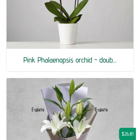
Pink Phalaenopsis orchid - doub...
$26.81