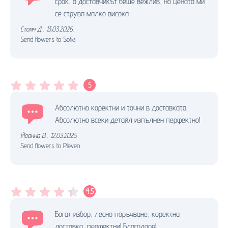
срок, а доставчикът беше вежлив, но цената ми
се струва малко висока.
Стоян Д.
,
13.03.2026.
Send flowers to Sofia
5
Абсолютно коректни и точни в доставката.
Абсолютно всеки детайл изпълнен перфектно!
Йоанна В.
,
12.03.2025.
Send flowers to Pleven
4.5
Богат избор, лесно поръчване, коректна
доставка, перфектни! Благодаря!