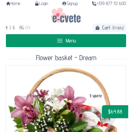
Home
Login
Signup
+359 877 112 600
Cart:
€
$
£
BG
EN
(Empty)
Menu
Flower basket - Dream
$64.88