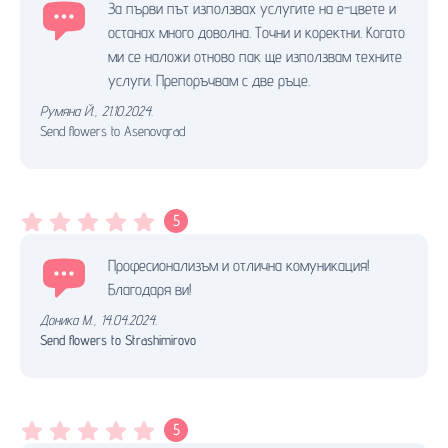
За първи път използвах услугите на е-цвете и
останах много доволна. Точни и коректни. Когато
ми се наложи отново пак ще използвам техните
услуги. Препоръчвам с две ръце.
Румяна Й.
,
21.10.2024.
Send flowers to Asenovgrad
5
Професионализъм и отлична комуникация!
Благодаря ви!
Доника М.
,
14.04.2024.
Send flowers to Strashimirovo
5