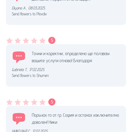
Diyana A.
,
08.03.2025.
Send flowers to Plovdiv
5
Точни и коректни, определено ще ползвам
вашите услуги отново! Благодаря
Gabriela T.
,
17.02.2025.
Send flowers to Shumen
5
Поръчах го от гр. София и останах изключително
доволен! Ники
НИКОЛАЙ Г.
,
12.02.2025.