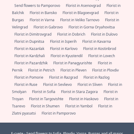
Send flowers to Pamporovo
Florist in Asenovgrad
Florist in
Balchik
Florist in Bansko
Florist in Blagoevgrad
Florist in
Burgas
Florist in Varna
Florist in Veliko Tarnovo
Florist in
Velingrad
Florist in Gabrovo
Florist in Gorna Oryahovitsa
Florist in Dimitrovgrad
Florist in Dobrich
Florist in Dulovo
Florist in Dupnitsa
Florist in Isperih
Florist in Kavarna
Florist in Kazanlak
Florist in Karlovo
Florist in Kostinbrod
Florist in Kardzhali
Florist in Kyustendil
Florist in Lovech
Florist in Pazardzhik
Florist in Panagyurishte
Florist in
Pernik
Florist in Petrich
Florist in Pleven
Florist in Plovdiv
Florist in Pomorie
Florist in Razgrad
Florist in Razlog
Florist in Ruse
Florist in Sevlievo
Florist in Sliven
Florist in
Smolyan
Florist in Sofia
Florist in Stara Zagora
Florist in
Troyan
Florist in Targovishte
Florist in Haskovo
Florist in
Tsarevo
Florist in Shumen
Florist in Yambol
Florist in
Zlatni pyasatsi
Florist in Pamporovo
E-cvete - Send flowers to Sofia, Plovdiv, Varna, Burgas and all major