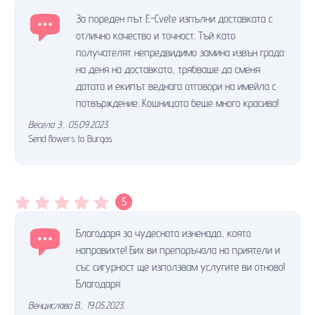
За пореден път E-Cvete изпълни доставката с
отлично качество и точност. Тъй като
получателят непредвидимо замина извън града
на деня на доставката, трябваше да сменя
датата и екипът веднага отговори на имейла с
потвърждение. Кошницата беше много красива!
Весела З.
,
05.09.2023.
Send flowers to Burgas
5
Благодаря за чудесната изненада, която
направихте! Бих ви препоръчала на приятели и
със сигурност ще използвам услугите ви отново!
Благодаря
Венцислава В.
,
19.05.2023.