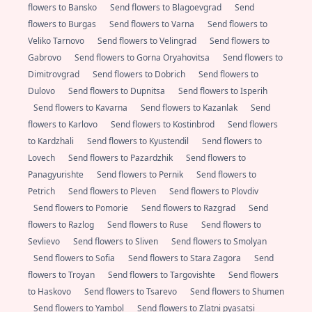
flowers to Bansko
Send flowers to Blagoevgrad
Send
flowers to Burgas
Send flowers to Varna
Send flowers to
Veliko Tarnovo
Send flowers to Velingrad
Send flowers to
Gabrovo
Send flowers to Gorna Oryahovitsa
Send flowers to
Dimitrovgrad
Send flowers to Dobrich
Send flowers to
Dulovo
Send flowers to Dupnitsa
Send flowers to Isperih
Send flowers to Kavarna
Send flowers to Kazanlak
Send
flowers to Karlovo
Send flowers to Kostinbrod
Send flowers
to Kardzhali
Send flowers to Kyustendil
Send flowers to
Lovech
Send flowers to Pazardzhik
Send flowers to
Panagyurishte
Send flowers to Pernik
Send flowers to
Petrich
Send flowers to Pleven
Send flowers to Plovdiv
Send flowers to Pomorie
Send flowers to Razgrad
Send
flowers to Razlog
Send flowers to Ruse
Send flowers to
Sevlievo
Send flowers to Sliven
Send flowers to Smolyan
Send flowers to Sofia
Send flowers to Stara Zagora
Send
flowers to Troyan
Send flowers to Targovishte
Send flowers
to Haskovo
Send flowers to Tsarevo
Send flowers to Shumen
Send flowers to Yambol
Send flowers to Zlatni pyasatsi