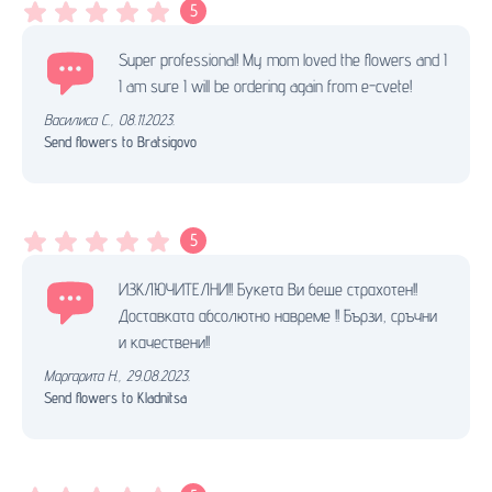
5
Super professional! My mom loved the flowers and I
I am sure I will be ordering again from e-cvete!
Василиса С.
,
08.11.2023.
Send flowers to Bratsigovo
5
ИЗКЛЮЧИТЕЛНИ!! Букета Ви беше страхотен!!
Доставката абсолютно навреме !! Бързи, сръчни
и качествени!!
Маргарита Н.
,
29.08.2023.
Send flowers to Kladnitsa