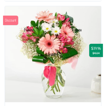
Discount
$39.96
$43.54