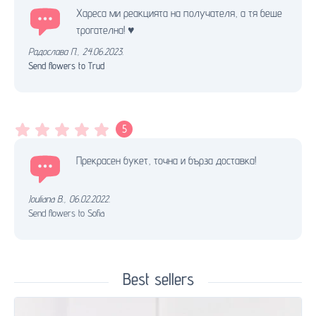
Хареса ми реакцията на получателя, а тя беше
трогателна! ♥️
Радослава П.
,
24.06.2023.
Send flowers to Trud
5
Прекрасен букет, точна и бърза доставка!
Jouliana B.
,
06.02.2022.
Send flowers to Sofia
Best sellers