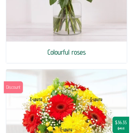
Colourful roses
Discount
$36.35
$41.11