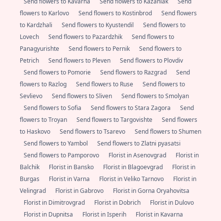
Send flowers to Kavarna
Send flowers to Kazanlak
Send
flowers to Karlovo
Send flowers to Kostinbrod
Send flowers
to Kardzhali
Send flowers to Kyustendil
Send flowers to
Lovech
Send flowers to Pazardzhik
Send flowers to
Panagyurishte
Send flowers to Pernik
Send flowers to
Petrich
Send flowers to Pleven
Send flowers to Plovdiv
Send flowers to Pomorie
Send flowers to Razgrad
Send
flowers to Razlog
Send flowers to Ruse
Send flowers to
Sevlievo
Send flowers to Sliven
Send flowers to Smolyan
Send flowers to Sofia
Send flowers to Stara Zagora
Send
flowers to Troyan
Send flowers to Targovishte
Send flowers
to Haskovo
Send flowers to Tsarevo
Send flowers to Shumen
Send flowers to Yambol
Send flowers to Zlatni pyasatsi
Send flowers to Pamporovo
Florist in Asenovgrad
Florist in
Balchik
Florist in Bansko
Florist in Blagoevgrad
Florist in
Burgas
Florist in Varna
Florist in Veliko Tarnovo
Florist in
Velingrad
Florist in Gabrovo
Florist in Gorna Oryahovitsa
Florist in Dimitrovgrad
Florist in Dobrich
Florist in Dulovo
Florist in Dupnitsa
Florist in Isperih
Florist in Kavarna