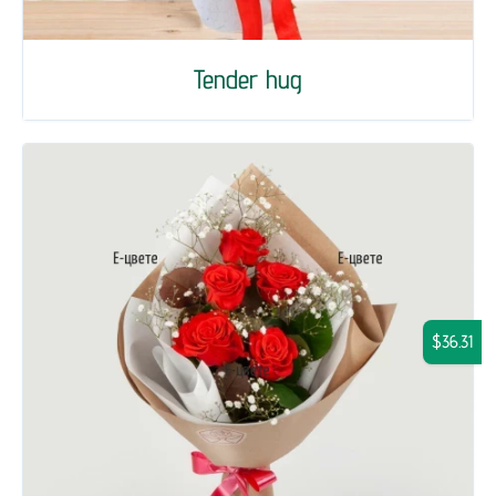
Tender hug
$36.31