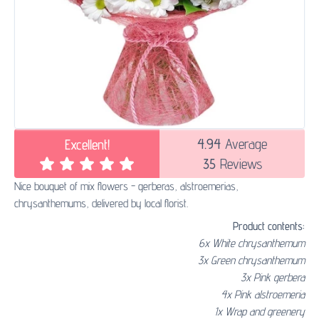
4.94
Average
Excellent!
35
Reviews
Nice bouquet of mix flowers - gerberas, alstroemerias,
chrysanthemums, delivered by local florist.
Product contents:
6x White chrysanthemum
3x Green chrysanthemum
3x Pink gerbera
4x Pink alstroemeria
1x Wrap and greenery