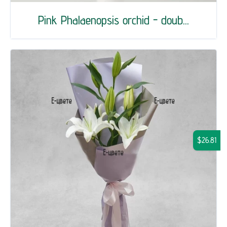
Pink Phalaenopsis orchid - doub...
$26.81