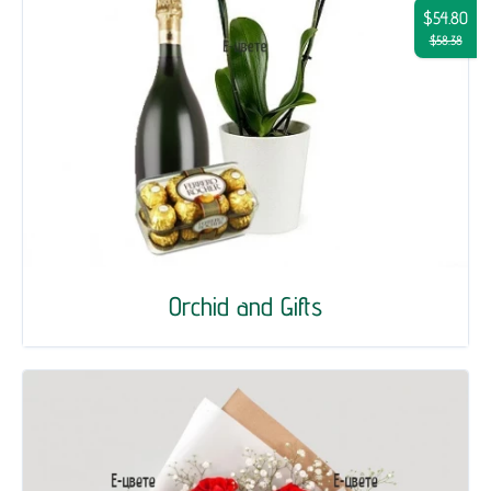
$54.80
$58.38
Orchid and Gifts