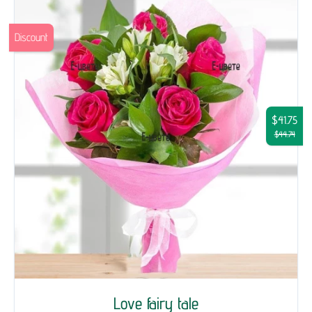
Discount
$41.75
$44.74
Love fairy tale