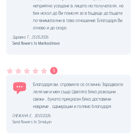
неприятно усещане в лицето на получателя., но
бих искал да Ви помоля за в бъдеще да бъдете
по-внимателни в това отношение. Благодаря Ви
отново и до скоро.
Здравко Т.
,
25.05.2026.
Send flowers to Marikostinovo
5
Благодаря ви, справихте се отлично Зарадвахте
леля ми и мен също Цветята бяха разкошни ,
свежи , букета прекрасен Бяха доставени
навреме , адмирации и голямо благодаря
СНЕЖАНА Е.
,
30.01.2026.
Send flowers to Smolyan