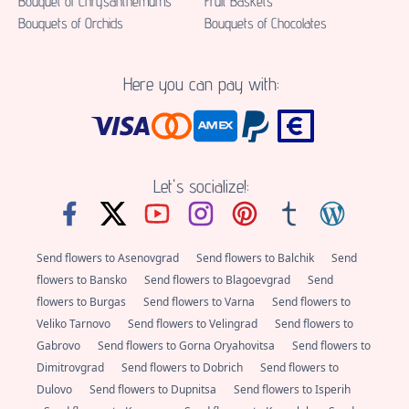
Bouquet of Chrysanthemums
Fruit Baskets
Bouquets of Orchids
Bouquets of Chocolates
Here you can pay with:
Let's socialize!:
Send flowers to Asenovgrad
Send flowers to Balchik
Send
flowers to Bansko
Send flowers to Blagoevgrad
Send
flowers to Burgas
Send flowers to Varna
Send flowers to
Veliko Tarnovo
Send flowers to Velingrad
Send flowers to
Gabrovo
Send flowers to Gorna Oryahovitsa
Send flowers to
Dimitrovgrad
Send flowers to Dobrich
Send flowers to
Dulovo
Send flowers to Dupnitsa
Send flowers to Isperih