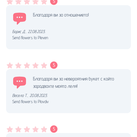
5
Благодаря ви за отношението!
Борис Д.
,
22.08.2023.
Send flowers to Pleven
5
Благодаря ви за невероятния букет с който
зарадвахте моята леля!
Весела Т.
,
20.08.2023.
Send flowers to Plovdiv
5