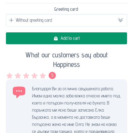
Greeting card:
Add to cart
What our customers say about
Happiness
5
Благодаря Ви за отлично свършената работа.
Имам една малка забележка относно името под,
което е потърсен получателя на букета. В
поръчката ми ясно беше записано Елка
Бързачка, а в момента на доставката беше
потърсена жена на име Олга. Не знам на какво
се дължи тази грешка, която е предизвикала