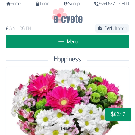
Home
Login
Signup
+359 877 112 600
Cart:
€
$
£
BG
EN
(Empty)
Menu
Happiness
$62.47