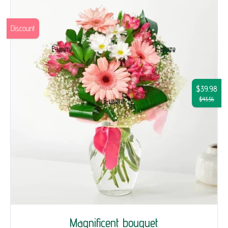
Discount
$39.98
$43.56
Magnificent bouquet