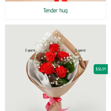
Tender hug
$36.34