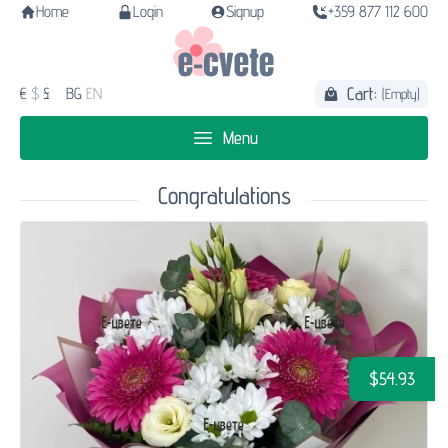
Home
Login
Signup
+359 877 112 600
Cart:
€
$
£
BG
EN
(Empty)
Menu
Congratulations
$54.93