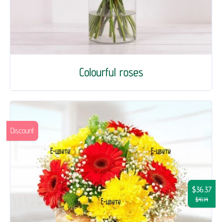
Colourful roses
Discount
$36.37
$41.14