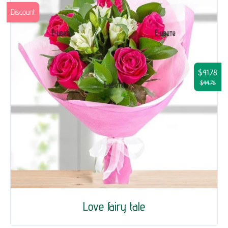
Discount
$41.78
$44.76
Love fairy tale