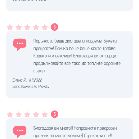
5
Поръчката беше доставена навреме. Букета
прекрасен! Всичко беше беше както трябва.
Коректни и вежливи! Благодаря ви от сърце,
продължавайте все така да топлите хорските
сърца!
Елена Р.
,
11.11.2022.
Send flowers to Plovdiv
5
Благодаря ви много!!! Направихте прекрасен
празник за моето момиче) Страхотни сте!!!