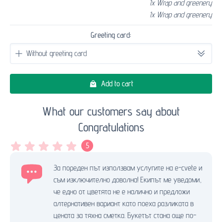
1x Wrap and greenery
1x Wrap and greenery
Greeting card:
Add to cart
What our customers say about
Congratulations
5
За пореден път използвам услугите на e-cvete и
съм изключително доволна! Екипът ме уведоми,
че едно от цветята не е налично и предложи
алтернативен вариант като поеха разликата в
цената за тяхна сметка. Букетът стана още по-