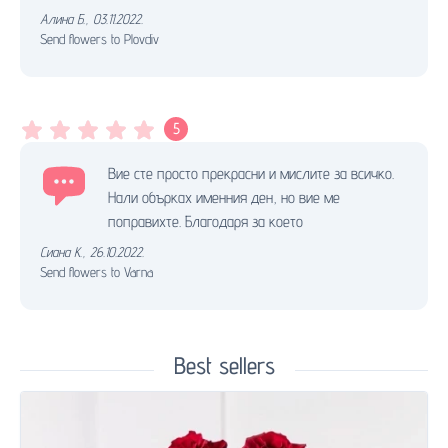
Алина Б.
,
03.11.2022.
Send flowers to Plovdiv
5
Вие сте просто прекрасни и мислите за всичко.
Нали обърках именния ден, но вие ме
поправихте. Благодаря за което
Сиана К.
,
26.10.2022.
Send flowers to Varna
Best sellers