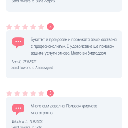
Send flowers to Stara Zagora
5
Букетът е прекрасен и поръчката беше доствена
с професионализъм. С удоволствие ще ползвам
вашите услуги отново. Много ви благодаря!
Ivan K.
,
25.11.2022.
Send flowers to Asenovgrad
5
Много съм доволна. Ползвам фирмата
многократно
Valentina T.
,
14.11.2022.
Send flowers to Sofia