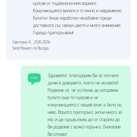
красив от първоначалния вариант.
Комуникацията винаги е отлична и навременна.
Букетът беше изработен незабавно преди
доставката със свежи цветя и мнаго внимание!
Горещо препоръчвам!
Светлана Х.
,
21.06.2026.
Send flowers to Burgas
Здравейте, благодарим Ви за топлите
думи и доверието, което ни оказвате!
Радваме се, че успяхме да направим
букета още по-красив и че
комуникацията с нашия екип е била на
ниво. Вашата препоръка значи много за
нас и ще продължим да се стараем да
Ви радваме с всяка поръчка. Очакваме
Ви отново!