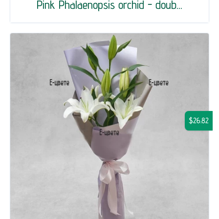
Pink Phalaenopsis orchid - doub...
$26.82