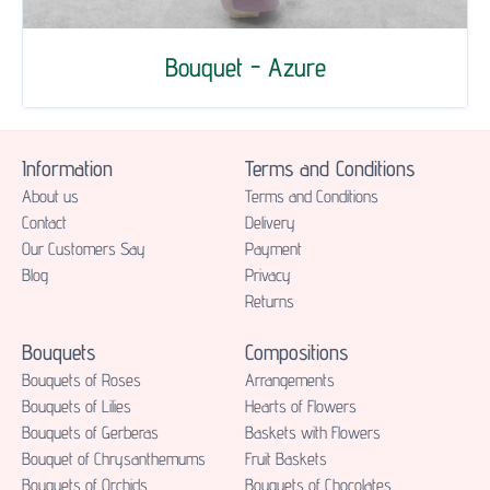
Bouquet - Azure
Information
Terms and Conditions
About us
Terms and Conditions
Contact
Delivery
Our Customers Say
Payment
Blog
Privacy
Returns
Bouquets
Compositions
Bouquets of Roses
Аrrangements
Bouquets of Lilies
Hearts of Flowers
Bouquets of Gerberas
Baskets with Flowers
Bouquet of Chrysanthemums
Fruit Baskets
Bouquets of Orchids
Bouquets of Chocolates