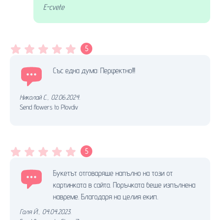
E-cvete
5
Със една дума: Перфектно!!!
Николай С.
,
02.06.2024.
Send flowers to Plovdiv
5
Букетът отговаряше напълно на този от
картинката в сайта. Поръчката беше изпълнена
навреме. Благодаря на целия екип.
Галя Й.
,
04.04.2023.