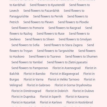
to Kardzhali
Send flowers to Kyustendil
Send flowers to
Lovech
Send flowers to Pazardzhik
Send flowers to
Panagyurishte
Send flowers to Pernik
Send flowers to
Petrich
Send flowers to Pleven
Send flowers to Plovdiv
Send flowers to Pomorie
Send flowers to Razgrad
Send
flowers to Razlog
Send flowers to Ruse
Send flowers to
Sevlievo
Send flowers to Sliven
Send flowers to Smolyan
Send flowers to Sofia
Send flowers to Stara Zagora
Send
flowers to Troyan
Send flowers to Targovishte
Send flowers
to Haskovo
Send flowers to Tsarevo
Send flowers to Shumen
Send flowers to Yambol
Send flowers to Zlatni pyasatsi
Send flowers to Pamporovo
Florist in Asenovgrad
Florist in
Balchik
Florist in Bansko
Florist in Blagoevgrad
Florist in
Burgas
Florist in Varna
Florist in Veliko Tarnovo
Florist in
Velingrad
Florist in Gabrovo
Florist in Gorna Oryahovitsa
Florist in Dimitrovgrad
Florist in Dobrich
Florist in Dulovo
Florist in Dupnitsa
Florist in Isperih
Florist in Kavarna
Florist in Kazanlak
Florist in Karlovo
Florist in Kostinbrod