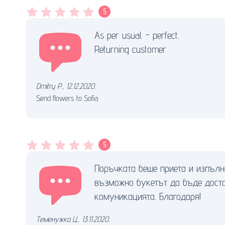
5
As per usual. - perfect.
Returning customer
Dmitry P.
,
12.12.2020.
Send flowers to Sofia
5
Поръчката беше приета и изпълне
възможно букетът да бъде доста
комуникацията. Благодаря!
Теменужка Ц.
,
13.11.2020.