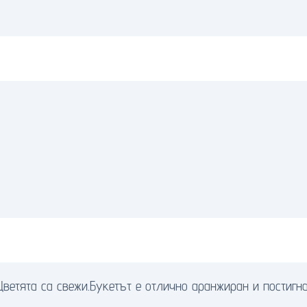
ветята са свежи.Букетът е отлично аранжиран и постигна