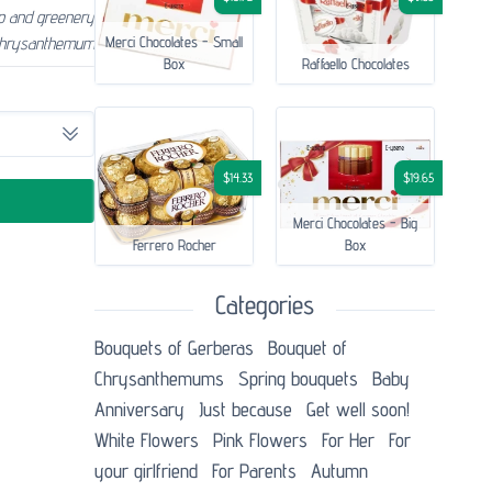
p and greenery
 chrysanthemum
Merci Chocolates - Small
Box
Raffaello Chocolates
$14.33
$19.65
Merci Chocolates - Big
Ferrero Rocher
Box
Categories
Bouquets of Gerberas
Bouquet of
Chrysanthemums
Spring bouquets
Baby
Anniversary
Just because
Get well soon!
White Flowers
Pink Flowers
For Her
For
your girlfriend
For Parents
Autumn