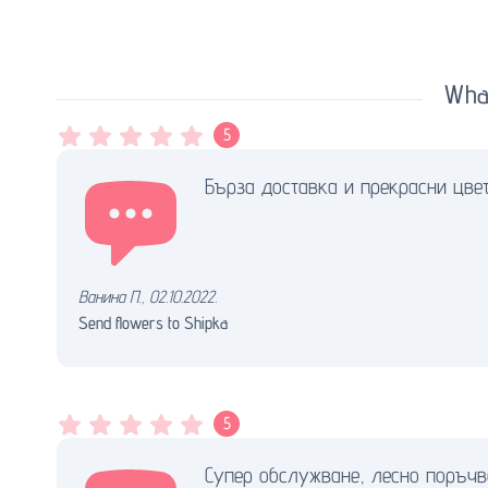
What
5
Бърза доставка и прекрасни цвет
Ванина П.
,
02.10.2022.
Send flowers to Shipka
5
Супер обслужване, лесно поръчв