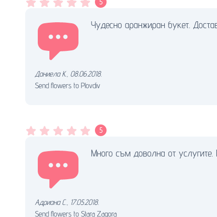
5
Чудесно аранжиран букет. Доста
Даниела К.
,
08.06.2018.
Send flowers to Plovdiv
5
Много съм доволна от услугите. 
Адриана С.
,
17.05.2018.
Send flowers to Stara Zagora