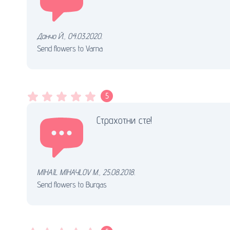
Данчо Й.
,
04.03.2020.
Send flowers to Varna
5
Страхотни сте!
MIHAIL MIHAYLOV M.
,
25.08.2018.
Send flowers to Burgas