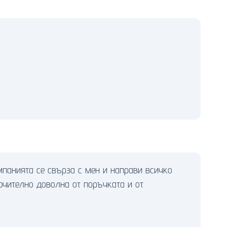
мпанията се свърза с мен и направи всичко
ючително доволна от поръчката и от