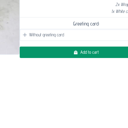
2x Wra
1x White
Greeting card:
Add to cart