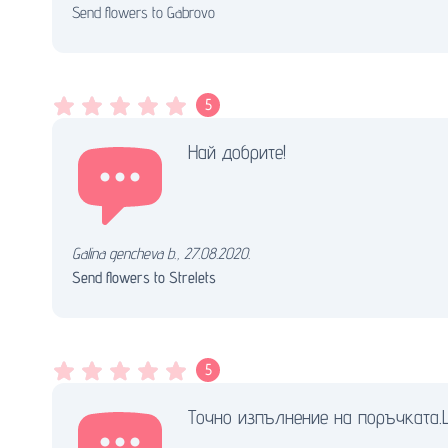
Send flowers to Gabrovo
5
Най добрите!
Galina gencheva b.
,
27.08.2020.
Send flowers to Strelets
5
Точно изпълнение на поръчката.Ц