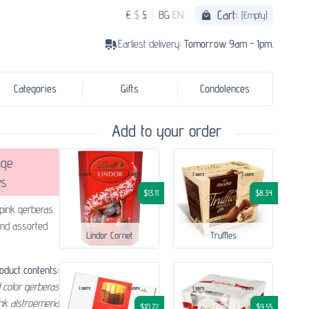
Cart:
€
$
£
BG
EN
(Empty)
Earliest delivery:
Tomorrow 9am - 1pm.
Categories
Gifts
Condolences
Add to your order
ge
s
$13.11
$8.34
e pink gerberas
nd assorted
Lindor Cornet
Truffles
oduct contents:
 color gerberas
nk alstroemeria
$10.72
$9.55