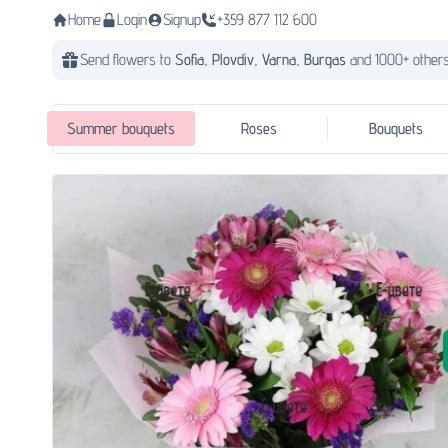
Home
Login
Signup
+359 877 112 600
Send flowers to
Sofia,
Plovdiv,
Varna,
Burgas
and 1000+ others
Summer bouquets
Roses
Bouquets