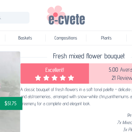
.
Baskets
Compositions
Plants
Fresh mixed flower bouquet
5.00
Avera
Excellent!
21
Review
A classic bouquet of fresh flowers in a soft tonal palette – delicat
and alstroemerias, arranged with snow-white chrysanthemums a
$51.75
greenery for a complete and elegant look.
Pr
7x Mixed
3x Pi