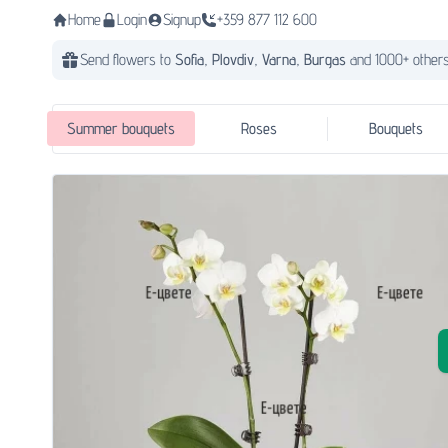
Home
Login
Signup
+359 877 112 600
Send flowers to
Sofia,
Plovdiv,
Varna,
Burgas
and 1000+ others
Summer bouquets
Roses
Bouquets