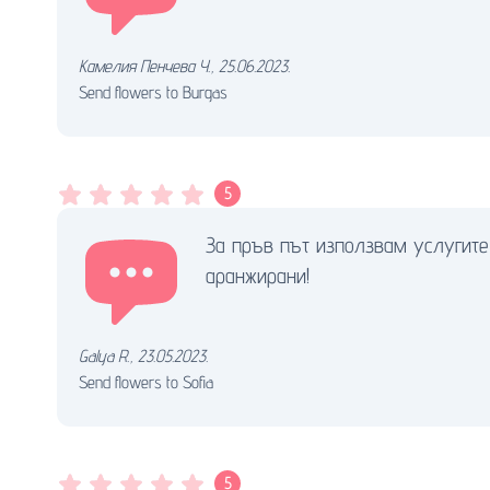
Камелия Пенчева Ч.
,
25.06.2023.
Send flowers to Burgas
5
За пръв път използвам услугите
аранжирани!
Galya R.
,
23.05.2023.
Send flowers to Sofia
5