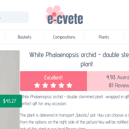
.
Baskets
Compositions
Plants
White Phalaenopsis orchid - double s
plant
4.93
Avera
Excellent!
81
Revie
White Phalaenopsis orchid - double stemmed plant, wrapped in gif
$45.27
perfect gift for any occasion.
The plant is delivered in transport /plastic/ pot. You can choose a 
from the options on the right side of the picture. You will be notified 
lack of this plant in our local flower shop.