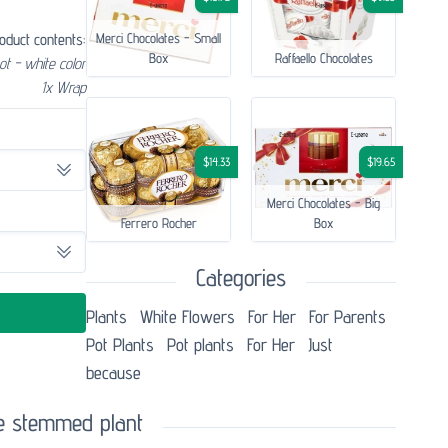
oduct contents:
Merci Chocolates - Small
Box
Raffaello Chocolates
ot - white color
1x Wrap
$14.33
$19.65
Merci Chocolates - Big
Ferrero Rocher
Box
Categories
Plants
White Flowers
For Her
For Parents
Pot Plants
Pot plants
For Her
Just
because
le stemmed plant