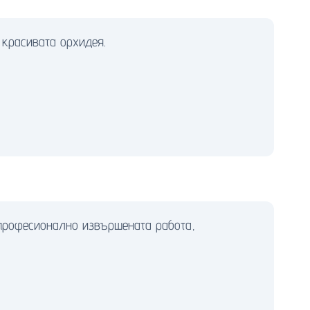
 красивата орхидея.
 професионално извършената работа,