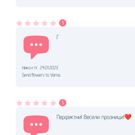
5
Г
Никол Н.
,
24.01.2023.
Send flowers to Varna
5
Перфектни! Весели празници!❤️