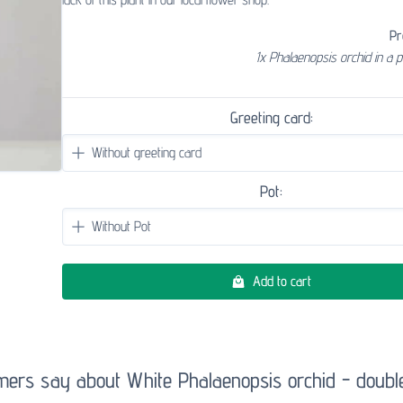
Pr
1x Phalaenopsis orchid in a p
Greeting card:
Pot:
Add to cart
ers say about White Phalaenopsis orchid - doub