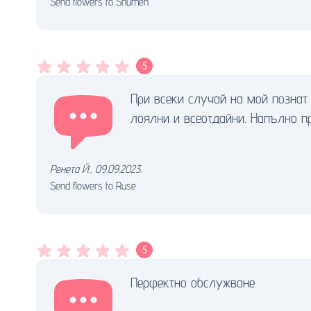
Send flowers to Shumen
5
При всеки случай на мой познат
лоялни и всеотдайни. Напълно п
Ренета Й.
,
09.09.2023.
Send flowers to Ruse
5
Перфектно обслужване