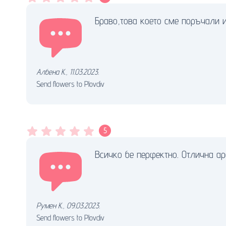
Браво,това което сме поръчали и
Албена К.
,
11.03.2023.
Send flowers to Plovdiv
5
Всичко бе перфектно. Отлична ар
Румен К.
,
09.03.2023.
Send flowers to Plovdiv