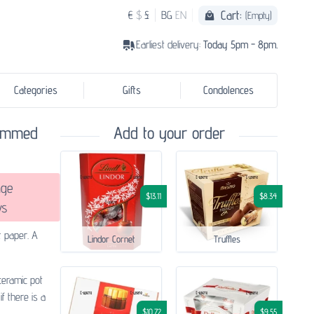
Cart:
€
$
£
BG
EN
(Empty)
Earliest delivery:
Today 5pm - 8pm.
Categories
Gifts
Condolences
temmed
Add to your order
ge
$13.11
$8.34
ws
t paper. A
Lindor Cornet
Truffles
ceramic pot
if there is a
$10.72
$9.55