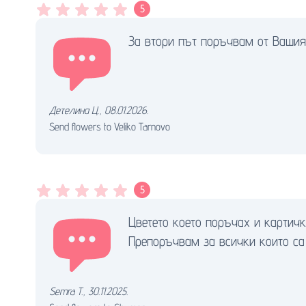
5
За втори път поръчвам от Вашия
Детелина Ц.
,
08.01.2026.
Send flowers to Veliko Tarnovo
5
Цветето което поръчах и картич
Препоръчвам за всички които са
Semra T.
,
30.11.2025.