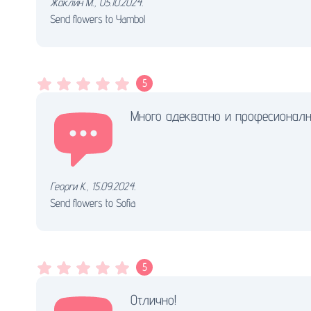
Жаклин М.
,
05.10.2024.
Send flowers to Yambol
5
Много адекватно и професионалн
Георги К.
,
15.09.2024.
Send flowers to Sofia
5
Отлично!