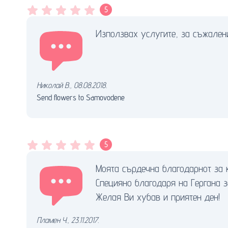
5
Използвах услугите, за съжален
Николай В.
,
08.08.2018.
Send flowers to Samovodene
5
Моята сърдечна благодарнот за к
Специяно благодаря на Гергана 
Желая Ви хубав и приятен ден!
Пламен Ч.
,
23.11.2017.