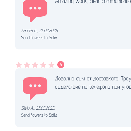
Amazing work, clear communication
Sandra G.
,
25.02.2026.
Send flowers to Sofia
5
Доволна съм от доставката. Тра
съдействие по телефона при угов
Silvia A.
,
23.05.2025.
Send flowers to Sofia