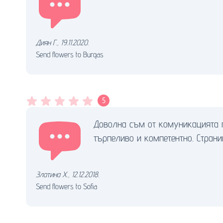
Диян Г.
,
19.11.2020.
Send flowers to Burgas
5
Доволна съм от комуникацията п
търпеливо и компетентно. Страни
Златина Х.
,
12.12.2018.
Send flowers to Sofia