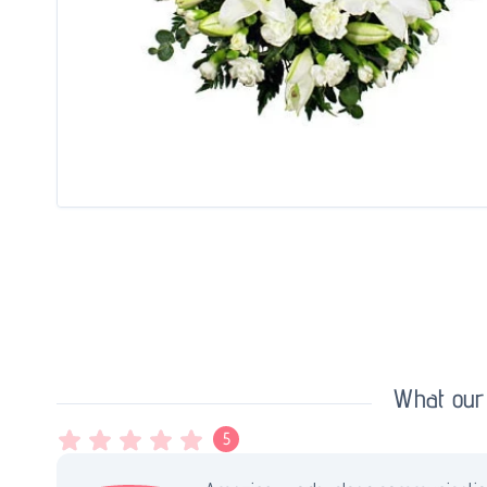
What our 
5