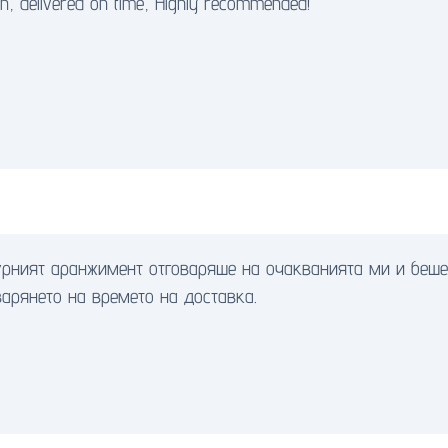
, delivered on time, Highly recommended!
урният аранжимент отговаряше на очакванията ми и беше
арянето на времето на доставка.