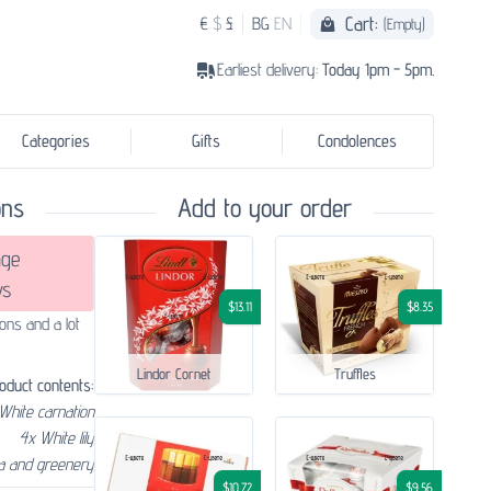
Cart:
€
$
£
BG
EN
(Empty)
Earliest delivery:
Today 1pm - 5pm.
Categories
Gifts
Condolences
ons
Add to your order
ge
ws
$13.11
$8.35
ions and a lot
Lindor Cornet
Truffles
oduct contents:
White carnation
4x White lily
ra and greenery
$10.72
$9.56