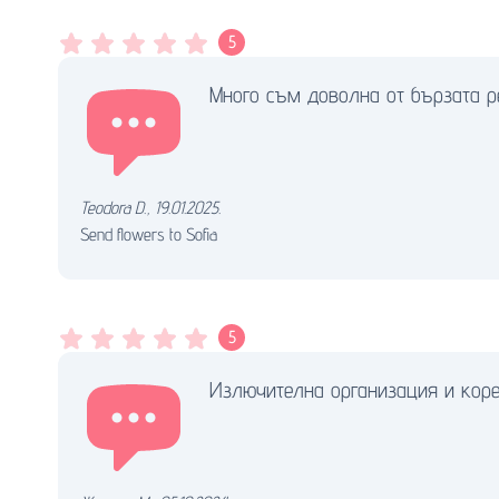
5
Много съм доволна от бързата р
Teodora D.
,
19.01.2025.
Send flowers to Sofia
5
Излючителна организация и коре