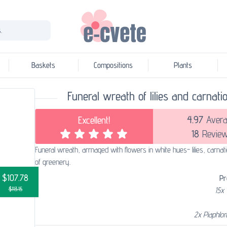
.
Baskets
Compositions
Plants
Funeral wreath of lilies and carnati
4.97
Avera
Excellent!
18
Revie
Funeral wreath, arrnaged with flowers in white hues- lilies, carnat
of greenery.
$107.78
Pr
$113.15
15x 
2x Piaphlo