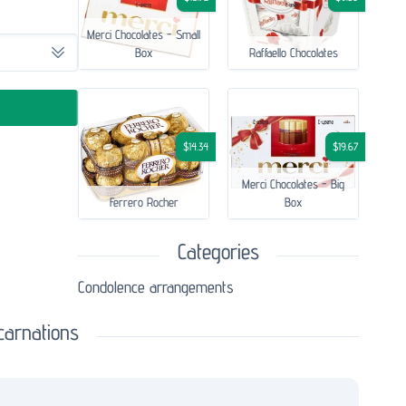
Merci Chocolates - Small
Box
Raffaello Chocolates
$14.34
$19.67
Merci Chocolates - Big
Ferrero Rocher
Box
Categories
Condolence arrangements
carnations