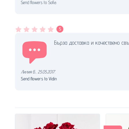
Send flowers to Sofia
5
Бърза доставка и качествено св
Лилия Б.
,
25.05.2017.
Send flowers to Vidin