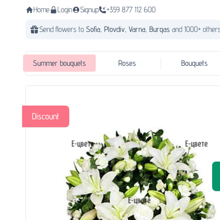
Home
Login
Signup
+359 877 112 600
Send flowers to
Sofia,
Plovdiv,
Varna,
Burgas
and 1000+ others
Summer bouquets
Roses
Bouquets
Discount