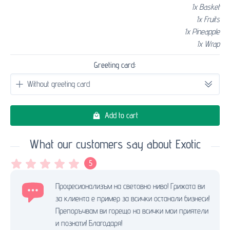
1x Basket
1x Fruits
1x Pineapple
1x Wrap
Greeting card:
Add to cart
What our customers say about Exotic
5
Професионализъм на световно ниво! Грижата ви
за клиента е пример за всички останали бизнеси!
Препоръчвам ви горещо на всички мои приятели
и познати! Благодаря!