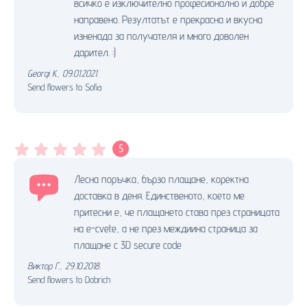
всичко е изключително професионално и добре
направено. Резултатът е прекрасна и вкусна
изненада за получателя и много доволен
дарител. :)
Georgi K.
,
09.01.2021.
Send flowers to Sofia
5
Лесна поръчка, бързо плащане, коректна
доставка в деня. Единственото, което ме
притесни е, че плащането става през страницата
на e-cvete, а не през междиина страница за
плащане с 3D secure code
Виктор Г.
,
29.10.2018.
Send flowers to Dobrich