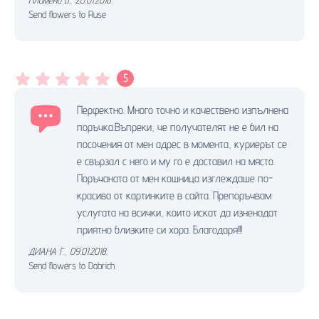
Send flowers to Ruse
5
Перфектно. Много точно и качествено изпълнена
поръчка.Въпреки, че получателят не е бил на
посочения от мен адрес в момента, куриерът се
е свързал с него и му го е доставил на място.
Поръчаната от мен кошница изглеждаше по-
красива от картинките в сайта. Препоръчвам
услугата на всички, които искат да изненадат
приятно близките си хора. Благодаря!!!
ДИАНА Г.
,
09.01.2018.
Send flowers to Dobrich