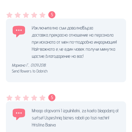
5
Изключително съм доволна!Бърза
доставка,прекрасно отношение на персонала
при исканата от мен по-подробна информация!
Най-важното е,че един човек получи минутка
щастие,благодарение на вас!
Мариана Г.
,
01.09.2018.
Send flowers to Dobrich
5
Mnogo otgovorni I izpulnitelni, za koeto blagodarq ot
surtse! Uspeshniq biznes raboti po tozi nachin!
Hristina Baeva