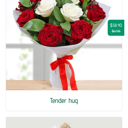
$58.40
$62.06
Tender hug