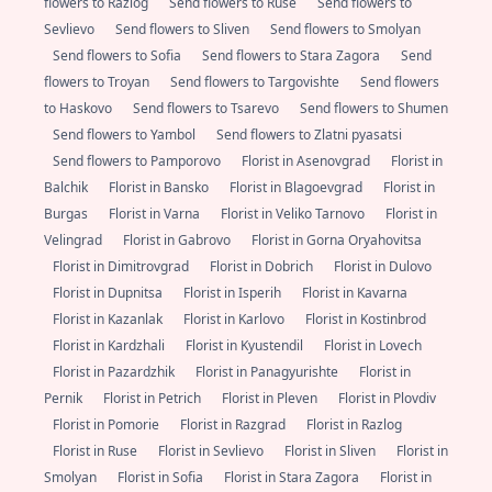
flowers to Razlog
Send flowers to Ruse
Send flowers to
Sevlievo
Send flowers to Sliven
Send flowers to Smolyan
Send flowers to Sofia
Send flowers to Stara Zagora
Send
flowers to Troyan
Send flowers to Targovishte
Send flowers
to Haskovo
Send flowers to Tsarevo
Send flowers to Shumen
Send flowers to Yambol
Send flowers to Zlatni pyasatsi
Send flowers to Pamporovo
Florist in Asenovgrad
Florist in
Balchik
Florist in Bansko
Florist in Blagoevgrad
Florist in
Burgas
Florist in Varna
Florist in Veliko Tarnovo
Florist in
Velingrad
Florist in Gabrovo
Florist in Gorna Oryahovitsa
Florist in Dimitrovgrad
Florist in Dobrich
Florist in Dulovo
Florist in Dupnitsa
Florist in Isperih
Florist in Kavarna
Florist in Kazanlak
Florist in Karlovo
Florist in Kostinbrod
Florist in Kardzhali
Florist in Kyustendil
Florist in Lovech
Florist in Pazardzhik
Florist in Panagyurishte
Florist in
Pernik
Florist in Petrich
Florist in Pleven
Florist in Plovdiv
Florist in Pomorie
Florist in Razgrad
Florist in Razlog
Florist in Ruse
Florist in Sevlievo
Florist in Sliven
Florist in
Smolyan
Florist in Sofia
Florist in Stara Zagora
Florist in