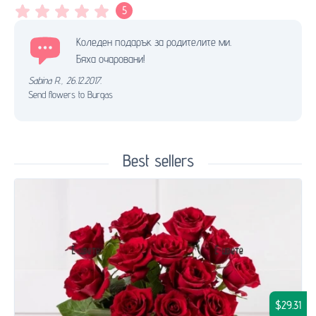
5
Коледен подарък за родителите ми.
Бяха очаровани!
Sabina R.
,
26.12.2017.
Send flowers to Burgas
Best sellers
$29.31