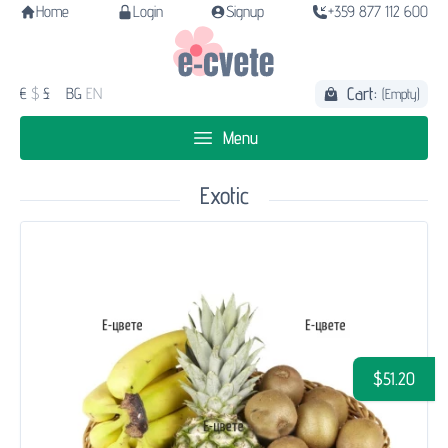
Home
Login
Signup
+359 877 112 600
Cart:
€
$
£
BG
EN
(Empty)
Menu
Exotic
$51.20