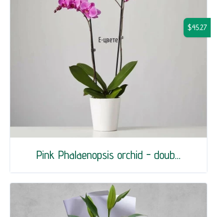
$45.27
Pink Phalaenopsis orchid - doub...