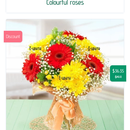
Colourful roses
Discount
$36.35
$41.11