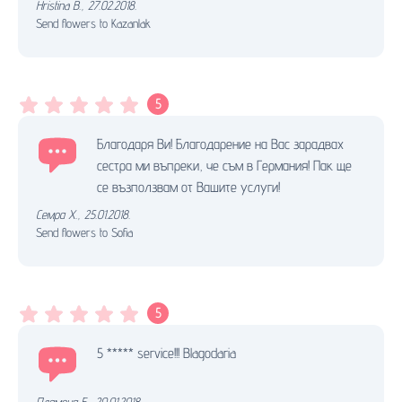
Hristina B.
,
27.02.2018.
Send flowers to Kazanlak
5
Благодаря Ви! Благодарение на Вас зарадвах
сестра ми въпреки, че съм в Германия! Пак ще
се възползвам от Вашите услуги!
Семра Х.
,
25.01.2018.
Send flowers to Sofia
5
5 ***** service!!! Blagodaria
Пламена Б.
,
20.01.2018.