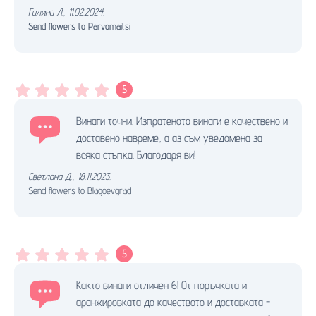
Галина Л.
,
11.02.2024.
Send flowers to Parvomaitsi
5
Винаги точни. Изпратеното винаги е качествено и
доставено навреме, а аз съм уведомена за
всяка стъпка. Благодаря ви!
Светлана Д.
,
18.11.2023.
Send flowers to Blagoevgrad
5
Както винаги отличен 6! От поръчката и
аранжировката до качеството и доставката -