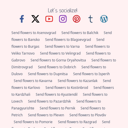
Let's socialize!:
Send flowers to Asenovgrad
Send flowers to Balchik
Send
flowers to Bansko
Send flowers to Blagoevgrad
Send
flowers to Burgas
Send flowers to Varna
Send flowers to
Veliko Tarnovo
Send flowers to Velingrad
Send flowers to
Gabrovo
Send flowers to Gorna Oryahovitsa
Send flowers to
Dimitrovgrad
Send flowers to Dobrich
Send flowers to
Dulovo
Send flowers to Dupnitsa
Send flowers to Isperih
Send flowers to Kavarna
Send flowers to Kazanlak
Send
flowers to Karlovo
Send flowers to Kostinbrod
Send flowers
to Kardzhali
Send flowers to Kyustendil
Send flowers to
Lovech
Send flowers to Pazardzhik
Send flowers to
Panagyurishte
Send flowers to Pernik
Send flowers to
Petrich
Send flowers to Pleven
Send flowers to Plovdiv
Send flowers to Pomorie
Send flowers to Razgrad
Send