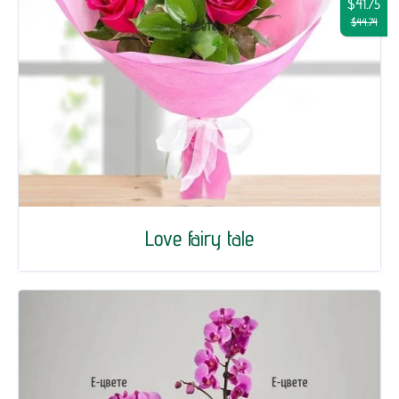
$41.75
$44.74
Love fairy tale