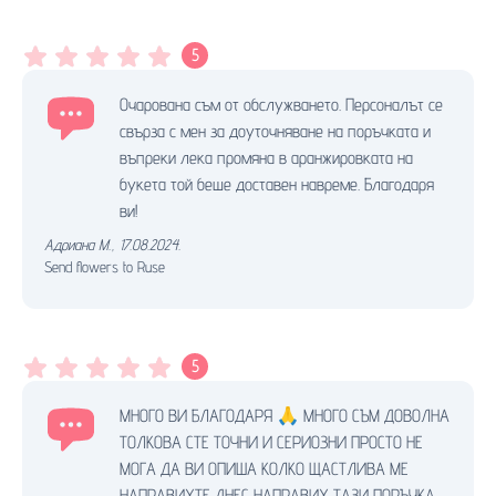
5
Очарована съм от обслужването. Персоналът се
свърза с мен за доуточняване на поръчката и
въпреки лека промяна в аранжировката на
букета той беше доставен навреме. Благодаря
ви!
Адриана М.
,
17.08.2024.
Send flowers to Ruse
5
МНОГО ВИ БЛАГОДАРЯ 🙏 МНОГО СЪМ ДОВОЛНА
ТОЛКОВА СТЕ ТОЧНИ И СЕРИОЗНИ ПРОСТО НЕ
МОГА ДА ВИ ОПИША КОЛКО ЩАСТЛИВА МЕ
НАПРАВИХТЕ ДНЕС НАПРАВИХ ТАЗИ ПОРЪЧКА