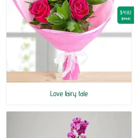
$41.82
$44.81
Love fairy tale