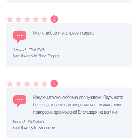
5
Много добър и експресен сервиз
Петър Р.
,
21.06.2025.
Send flowers to Stara Zagora
5
Изключително любезно обслужване! Поръчката
беше доставено в уговорения час, всичко беше
прекрасно аранжирано! Благодаря на всички!
Maria D.
,
10.06.2025.
Send flowers to Saedinenie