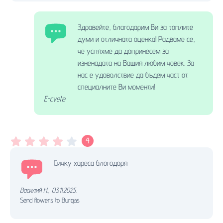
Здравейте, благодарим Ви за топлите
думи и отличната оценка! Радваме се,
че успяхме да допринесем за
изненадата на Вашия любим човек. За
нас е удоволствие да бъдем част от
специалните Ви моменти!
E-cvete
4
Сичку хареса блогодоря
Василий Н.
,
03.11.2025.
Send flowers to Burgas