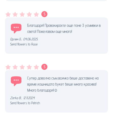
5
Благодаря! Провокирахте още поне 3 усмивки в
света! Пожелавам още много!
Орлин Б.
,
04.06.2025.
Send flowers to Ruse
5
Супер доволна съм,всичко беше доставено на
време,кошницата букет беше много красива!
Много благодаря!☺️
Zorka B.
,
12.11.2024.
Send flowers to Petrich