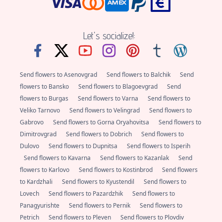
Let's socialize!:
Send flowers to Asenovgrad
Send flowers to Balchik
Send
flowers to Bansko
Send flowers to Blagoevgrad
Send
flowers to Burgas
Send flowers to Varna
Send flowers to
Veliko Tarnovo
Send flowers to Velingrad
Send flowers to
Gabrovo
Send flowers to Gorna Oryahovitsa
Send flowers to
Dimitrovgrad
Send flowers to Dobrich
Send flowers to
Dulovo
Send flowers to Dupnitsa
Send flowers to Isperih
Send flowers to Kavarna
Send flowers to Kazanlak
Send
flowers to Karlovo
Send flowers to Kostinbrod
Send flowers
to Kardzhali
Send flowers to Kyustendil
Send flowers to
Lovech
Send flowers to Pazardzhik
Send flowers to
Panagyurishte
Send flowers to Pernik
Send flowers to
Petrich
Send flowers to Pleven
Send flowers to Plovdiv