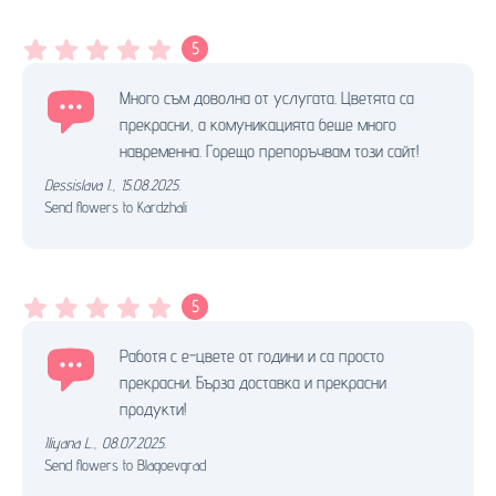
5
Много съм доволна от услугата. Цветята са
прекрасни, а комуникацията беше много
навременна. Горещо препоръчвам този сайт!
Dessislava I.
,
15.08.2025.
Send flowers to Kardzhali
5
Работя с е-цвете от години и са просто
прекрасни. Бърза доставка и прекрасни
продукти!
Iliyana L.
,
08.07.2025.
Send flowers to Blagoevgrad