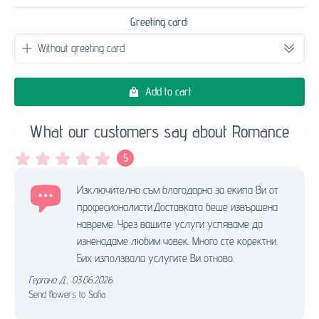
Greeting card:
Add to cart
What our customers say about Romance
5
Изключително съм благодарна за екипа Ви от
професионалисти.Доставката беше извършена
навреме. Чрез вашите услуги успяваме да
изненадаме любим човек. Много сте коректни.
Бих използвала услугите Ви отново.
Гергана Д.
,
03.06.2026.
Send flowers to Sofia