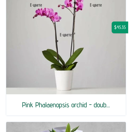
$45.35
Pink Phalaenopsis orchid - doub...