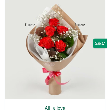
$36.37
All is love