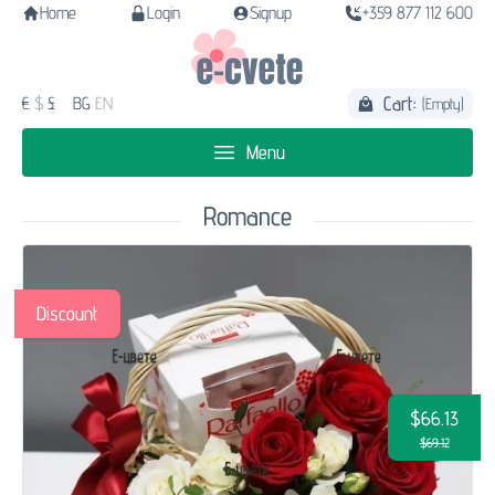
Home
Login
Signup
+359 877 112 600
Cart:
€
$
£
BG
EN
(Empty)
Menu
Romance
Discount
$66.13
$69.12