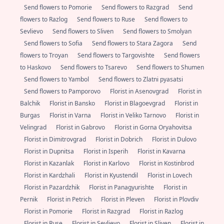
Send flowers to Pomorie
Send flowers to Razgrad
Send
flowers to Razlog
Send flowers to Ruse
Send flowers to
Sevlievo
Send flowers to Sliven
Send flowers to Smolyan
Send flowers to Sofia
Send flowers to Stara Zagora
Send
flowers to Troyan
Send flowers to Targovishte
Send flowers
to Haskovo
Send flowers to Tsarevo
Send flowers to Shumen
Send flowers to Yambol
Send flowers to Zlatni pyasatsi
Send flowers to Pamporovo
Florist in Asenovgrad
Florist in
Balchik
Florist in Bansko
Florist in Blagoevgrad
Florist in
Burgas
Florist in Varna
Florist in Veliko Tarnovo
Florist in
Velingrad
Florist in Gabrovo
Florist in Gorna Oryahovitsa
Florist in Dimitrovgrad
Florist in Dobrich
Florist in Dulovo
Florist in Dupnitsa
Florist in Isperih
Florist in Kavarna
Florist in Kazanlak
Florist in Karlovo
Florist in Kostinbrod
Florist in Kardzhali
Florist in Kyustendil
Florist in Lovech
Florist in Pazardzhik
Florist in Panagyurishte
Florist in
Pernik
Florist in Petrich
Florist in Pleven
Florist in Plovdiv
Florist in Pomorie
Florist in Razgrad
Florist in Razlog
Florist in Ruse
Florist in Sevlievo
Florist in Sliven
Florist in