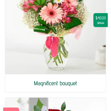
$40.03
$43.61
Magnificent bouquet