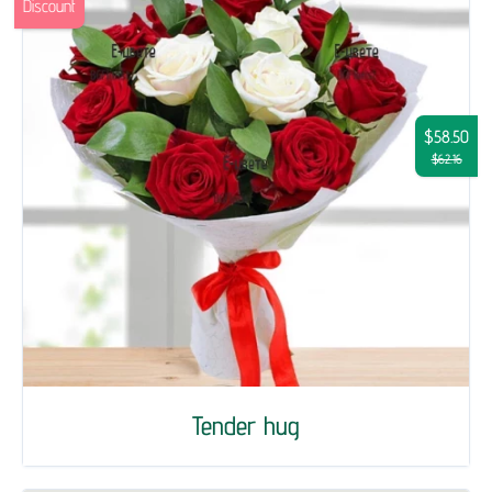
Discount
$58.50
$62.16
Tender hug