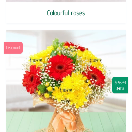
Colourful roses
Discount
$36.41
$41.18